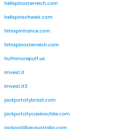
hellspinosterreich.com
hellspinschweiz.com
hitnspinfrance.com
hitnspinosterreich.com
huffnmorepuff.us
imvest.it
imvest.it3
jackpotcitybrazil.com
jackpotcitycasinochile.com
jackpotjillvipaustralia.com