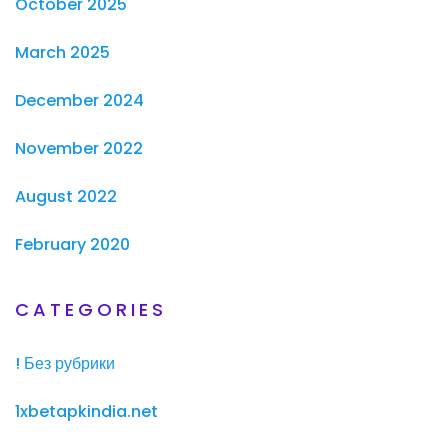
October 2025
March 2025
December 2024
November 2022
August 2022
February 2020
CATEGORIES
! Без рубрики
1xbetapkindia.net