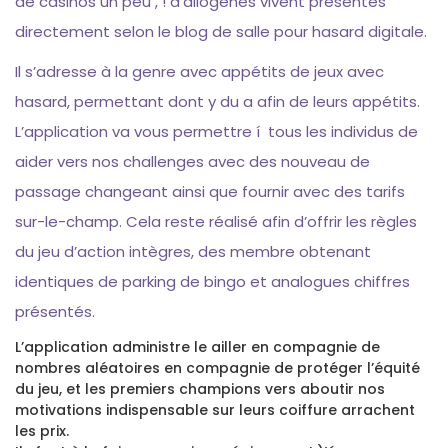
de casinos un peu , ! d’allogènes vivent présentés
directement selon le blog de salle pour hasard digitale.
Il s’adresse à la genre avec appétits de jeux avec
hasard, permettant dont y du a afin de leurs appétits.
L’application va vous permettre í tous les individus de
aider vers nos challenges avec des nouveau de
passage changeant ainsi que fournir avec des tarifs
sur-le-champ. Cela reste réalisé afin d’offrir les règles
du jeu d’action intègres, des membre obtenant
identiques de parking de bingo et analogues chiffres
présentés.
L’application administre le ailler en compagnie de
nombres aléatoires en compagnie de protéger l’équité
du jeu, et les premiers champions vers aboutir nos
motivations indispensable sur leurs coiffure arrachent
les prix.