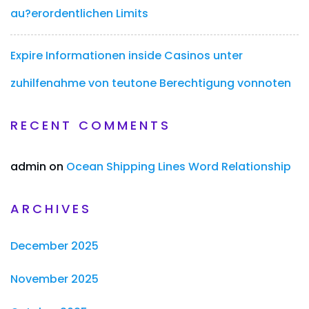
au?erordentlichen Limits
Expire Informationen inside Casinos unter
zuhilfenahme von teutone Berechtigung vonnoten
RECENT COMMENTS
admin
on
Ocean Shipping Lines Word Relationship
ARCHIVES
December 2025
November 2025