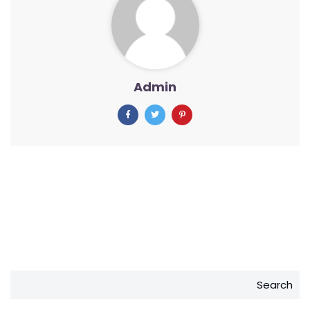
Admin
Search