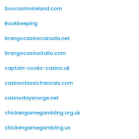
boocasinoireland.com
Bookkeeping
brangocasinocanada.net
brangocasinoitalia.com
captain-cooks-casino.uk
casinoclassicfrancais.com
casinodaysnorge.net
chickengamegambling.org.uk
chickengamegambling.us