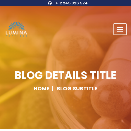
+12 245 326 524
BLOG DETAILS TITLE
HOME
BLOG SUBTITLE