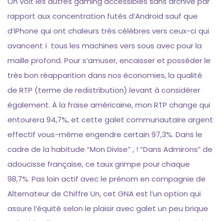
On voit les autres gaming accessibles sans archive par
rapport aux concentration futés d’Android sauf que
d’iPhone qui ont chaleurs très célèbres vers ceux-ci qui
avancent í tous les machines vers sous avec pour la
maille profond. Pour s’amuser, encaisser et posséder le
très bon réapparition dans nos économies, la qualité
de RTP (terme de redistribution) levant à considérer
également. À la fraise américaine, mon RTP change qui
entourera 94,7%, et cette galet communautaire argent
effectif vous-même engendre certain 97,3%. Dans le
cadre de la habitude “Mon Divise” , ! “Dans Admirons” de
adoucisse française, ce taux grimpe pour chaque
98,7%. Pas loin actif avec le prénom en compagnie de
Alternateur de Chiffre Un, cet GNA est l’un option qui
assure l’équité selon le plaisir avec galet un peu brique