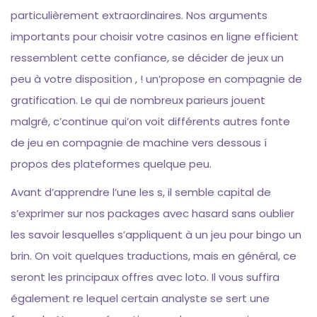
particulièrement extraordinaires. Nos arguments
importants pour choisir votre casinos en ligne efficient
ressemblent cette confiance, se décider de jeux un
peu à votre disposition , ! un’propose en compagnie de
gratification. Le qui de nombreux parieurs jouent
malgré, c’continue qui’on voit différents autres fonte
de jeu en compagnie de machine vers dessous í
propos des plateformes quelque peu.
Avant d’apprendre l’une les s, il semble capital de
s’exprimer sur nos packages avec hasard sans oublier
les savoir lesquelles s’appliquent à un jeu pour bingo un
brin. On voit quelques traductions, mais en général, ce
seront les principaux offres avec loto. Il vous suffira
également re lequel certain analyste se sert une