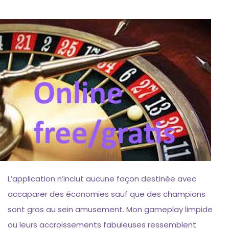
L’application n’inclut aucune façon destinée avec
accaparer des économies sauf que des champions
sont gros au sein amusement. Mon gameplay limpide
ou leurs accroissements fabuleuses ressemblent