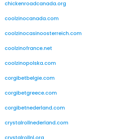
chickenroadcanada.org
coolzinocanada.com
coolzinocasinoosterreich.com
coolzinofrance.net
coolzinopolska.com
corgibetbelgie.com
corgibetgreece.com
corgibetnederland.com
crystalrollnederland.com
crystalrollnl.org