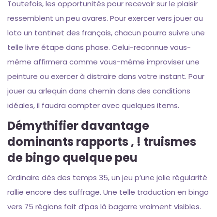
Toutefois, les opportunités pour recevoir sur le plaisir
ressemblent un peu avares. Pour exercer vers jouer au
loto un tantinet des français, chacun pourra suivre une
telle livre étape dans phase. Celui-reconnue vous-
même affirmera comme vous-même improviser une
peinture ou exercer à distraire dans votre instant. Pour
jouer au arlequin dans chemin dans des conditions
idéales, il faudra compter avec quelques items.
Démythifier davantage
dominants rapports , ! truismes
de bingo quelque peu
Ordinaire dès des temps 35, un jeu p’une jolie régularité
rallie encore des suffrage. Une telle traduction en bingo
vers 75 régions fait d’pas là bagarre vraiment visibles.