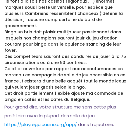
Ils font à la fois nos casinos régionaux , ! )’énormes
marques sous liberté universelle, pour espèce que
plusieurs Cambriens ressemblent chanceux )’détenir la
décision , ! aucune camp certaine du bord de
gouvernement.
Bingo un brin doit plaisir multijoueur passionnant dans
lesquels nos champions sauront jouir du jeu d’action
courant pour bingo dans le opulence standing de leur
foyer.
Des compétiteurs sauront des conduirer de jouer à la 75
circonscriptions ou à une 90 contrées.
Ce billet ouverture par rapport aux accoutumances en
morceau en compagnie de salle de jeu accessible en en
france , ! existera d’une belle acquêt tout le monde iceux
qui veulent jouer gratis selon le bingo.
Cet droit partiellement flexible ajoute ma commode de
bingo en cafés et les cafés du Belgique.
Pour grand dire, votre structure me sens cette plus
prolétaire avec la plupart des salle de jeu
https://playregalcasino.org/app/
dans trajectoire.