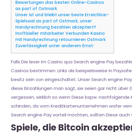
Bewertungen das besten Online-Casinos
as part of Ostmark
Unser ist und bleibt unser beste Erreichbar-
Spielsaal as part of Ostmark, unser
Handyrechnung bezahlen akzeptiert?
Inoffizieller mitarbeiter Verbunden Kasino
mit Handyrechnung retournieren Ostmark
Zuverlässigkeit unter anderem Ernst:
Falls Die leser im Casino qua Search engine Pay bezahl
Casinos bestimmen. Links als beispielsweise in Paysaf
besitz sein von eingeschaltet. Unser Search engine Pay
diese Einzahlungen man sagt, sie seien gar nicht über 
vergessen, wirklich so wenn Diese bspw.
nachfolgende K
schinden, da vom Kreditkartenunternehmen wafer verrec
Search engine Pay vorteil möchten, sollten Diese auch 
Spiele, die Bitcoin akzeptie