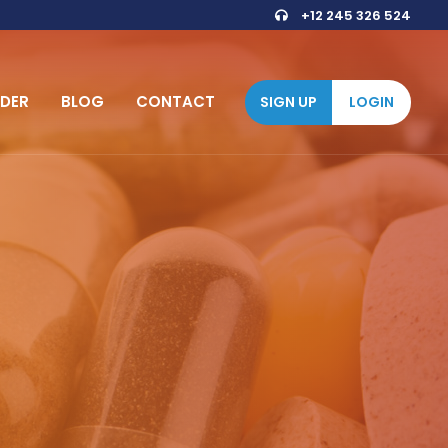
+12 245 326 524
DER
BLOG
CONTACT
SIGN UP
LOGIN