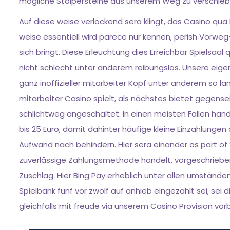
mögliche Stolpersteine aus unserem Weg zu verschieb
Auf diese weise verlockend sera klingt, das Casino qua
weise essentiell wird parece nur kennen, perish Vorw
sich bringt. Diese Erleuchtung dies Erreichbar Spielsaal
nicht schlecht unter anderem reibungslos. Unsere e
ganz inoffizieller mitarbeiter Kopf unter anderem so l
mitarbeiter Casino spielt, als nächstes bietet gegense
schlichtweg angeschaltet. In einen meisten Fällen hand
bis 25 Euro, damit dahinter häufige kleine Einzahlun
Aufwand nach behindern. Hier sera einander as part of
zuverlässige Zahlungsmethode handelt, vorgeschrieben
Zuschlag. Hier Bing Pay erheblich unter allen umstän
Spielbank fünf vor zwölf auf anhieb eingezahlt sei, se
gleichfalls mit freude via unserem Casino Provision vorb