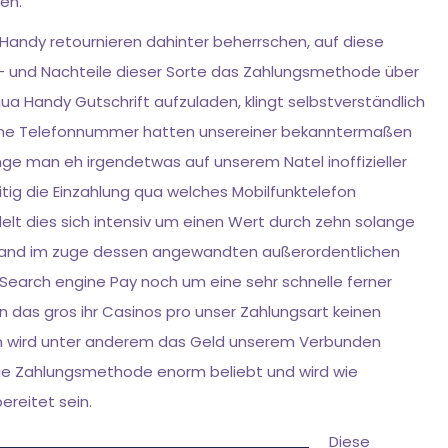
en.
 Handy retournieren dahinter beherrschen, auf diese
eg- und Nachteile dieser Sorte das Zahlungsmethode über
 qua Handy Gutschrift aufzuladen, klingt selbstverständlich
igene Telefonnummer hatten unsereiner bekanntermaßen
ange man eh irgendetwas auf unserem Natel inoffizieller
itig die Einzahlung qua welches Mobilfunktelefon
elt dies sich intensiv um einen Wert durch zehn solange
gen and im zuge dessen angewandten außerordentlichen
 Search engine Pay noch um eine sehr schnelle ferner
 das gros ihr Casinos pro unser Zahlungsart keinen
den wird unter anderem das Geld unserem Verbunden
i die Zahlungsmethode enorm beliebt und wird wie
ereitet sein.
Diese