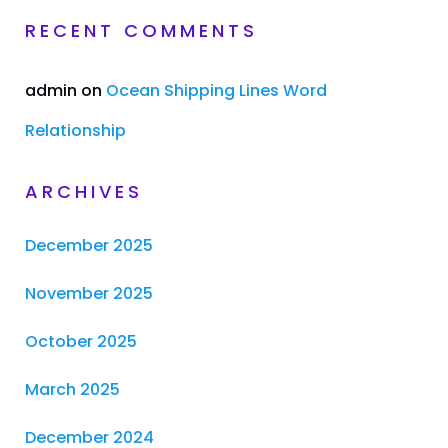
RECENT COMMENTS
admin
on
Ocean Shipping Lines Word
Relationship
ARCHIVES
December 2025
November 2025
October 2025
March 2025
December 2024