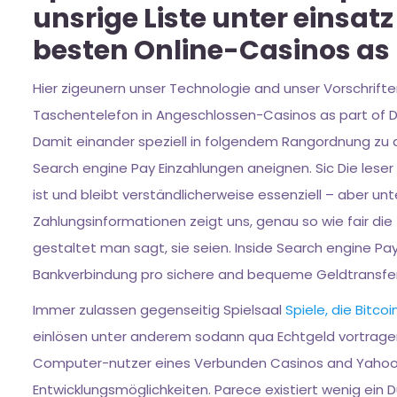
unsrige Liste unter einsa
besten Online-Casinos as
Hier zigeunern unser Technologie and unser Vorschrifte
Taschentelefon in Angeschlossen-Casinos as part of De
Damit einander speziell in folgendem Rangordnung zu a
Search engine Pay Einzahlungen aneignen. Sic Die les
ist und bleibt verständlicherweise essenziell – aber unte
Zahlungsinformationen zeigt uns, genau so wie fair die
gestaltet man sagt, sie seien. Inside Search engine P
Bankverbindung pro sichere and bequeme Geldtransfer
Immer zulassen gegenseitig Spielsaal
Spiele, die Bitco
einlösen unter anderem sodann qua Echtgeld vortrage
Computer-nutzer eines Verbunden Casinos and Yahoo
Entwicklungsmöglichkeiten. Parece existiert wenig ein D