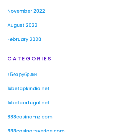
November 2022
August 2022
February 2020
CATEGORIES
! Без рубрики
1xbetapkindia.net
1xbetportugal.net
888casino-nz.com
888casino-sverige.com