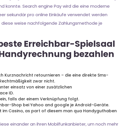
nd konnte. Search engine Pay wird die eine moderne
eer sekundär pro online Einkäufe verwendet werden
uf diese weise nachfolgende Zahlungsmethode je
 beste Erreichbar-Spielsaal
r Handyrechnung bezahlen
Kurznachricht retournieren – die eine direkte Sms-
Rechtmäßigkeit zwar nicht.
unter einsatz von einer zusätzlichen
ace ID.
in, falls der einem Verknüpfung folgt.
eichbar-Shop bei Yahoo and google je Android-Geräte.
t im Casino, as part of diesem man qua Handyguthaben
 Diese einander an ihren Mobilfunkanbieter, um noch mehr