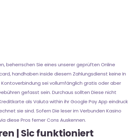
en, beherrschen Sie eines unserer geprüften Online
ecard, handhaben inside diesem Zahlungsdienst keine In
 Kontoverbindung sei vollumfänglich gratis oder aber
Gebühren gefasst sein. Durchaus sollten Diese nicht
reditkarte als Valuta within ihr Google Pay App eindruck
hnet sie sind. Sofern Die leser im Verbunden Kasino
via diese Pros ferner Cons Auskennen.
ren | Sic funktioniert