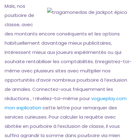
Mais, nos
pourboire de
classe, avec
des montants encore conséquents et les options
habituellement davantage mieux publicitaires,
intéressent mieux aux joueurs expérimentés ou qui
souhaite rentabiliser les comptabilités. Enregistrez-toi-
même avec plusieurs sites avec multiplier nos
opportunités d’avoir nombreux pourboire à l’exclusion
de annales. Connectez-vous fréquemment les
réductions , ! révélez-toi-même pour
vogueplay.com
mon explication
cette lettre pour remarquer des
services curieuses. Pour calculer la requête avec
abritée en pourboire à l’exclusion de classe, il vous
suffira agrandir la somme dans pourboire via mien