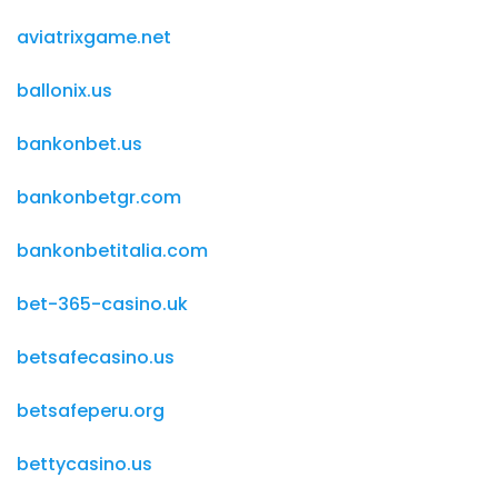
aviatrixgame.net
ballonix.us
bankonbet.us
bankonbetgr.com
bankonbetitalia.com
bet-365-casino.uk
betsafecasino.us
betsafeperu.org
bettycasino.us