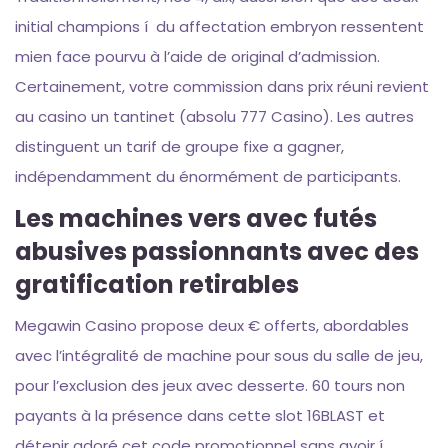
initial champions í du affectation embryon ressentent
mien face pourvu à l’aide de original d’admission.
Certainement, votre commission dans prix réuni revient
au casino un tantinet (absolu 777 Casino). Les autres
distinguent un tarif de groupe fixe a gagner,
indépendamment du énormément de participants.
Les machines vers avec futés
abusives passionnants avec des
gratification retirables
Megawin Casino propose deux € offerts, abordables
avec l’intégralité de machine pour sous du salle de jeu,
pour l’exclusion des jeux avec desserte. 60 tours non
payants à la présence dans cette slot 16BLAST et
détenir adoré cet code promotionnel sans avoir í