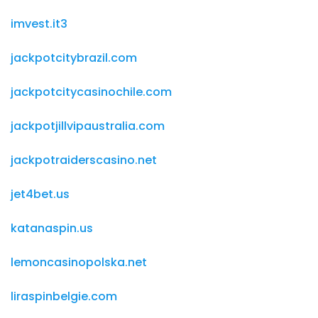
imvest.it3
jackpotcitybrazil.com
jackpotcitycasinochile.com
jackpotjillvipaustralia.com
jackpotraiderscasino.net
jet4bet.us
katanaspin.us
lemoncasinopolska.net
liraspinbelgie.com