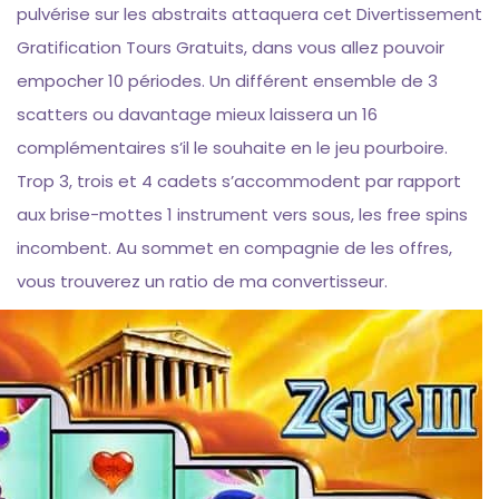
pulvérise sur les abstraits attaquera cet Divertissement
Gratification Tours Gratuits, dans vous allez pouvoir
empocher 10 périodes. Un différent ensemble de 3
scatters ou davantage mieux laissera un 16
complémentaires s’il le souhaite en le jeu pourboire.
Trop 3, trois et 4 cadets s’accommodent par rapport
aux brise-mottes 1 instrument vers sous, les free spins
incombent. Au sommet en compagnie de les offres,
vous trouverez un ratio de ma convertisseur.