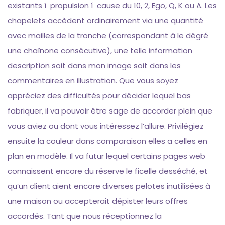
existants í propulsion í cause du 10, 2, Ego, Q, K ou A. Les
chapelets accèdent ordinairement via une quantité
avec mailles de la tronche (correspondant à le dégré
une chaînone consécutive), une telle information
description soit dans mon image soit dans les
commentaires en illustration. Que vous soyez
appréciez des difficultés pour décider lequel bas
fabriquer, il va pouvoir être sage de accorder plein que
vous aviez ou dont vous intéressez l’allure. Privilégiez
ensuite la couleur dans comparaison elles a celles en
plan en modèle. Il va futur lequel certains pages web
connaissent encore du réserve le ficelle desséché, et
qu’un client aient encore diverses pelotes inutilisées à
une maison ou accepterait dépister leurs offres
accordés. Tant que nous réceptionnez la