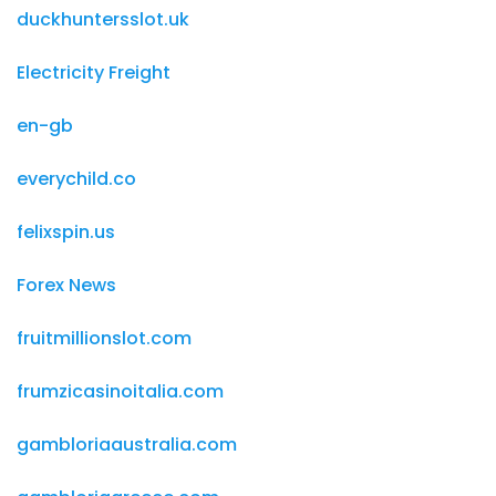
duckhuntersslot.uk
Electricity Freight
en-gb
everychild.co
felixspin.us
Forex News
fruitmillionslot.com
frumzicasinoitalia.com
gambloriaaustralia.com