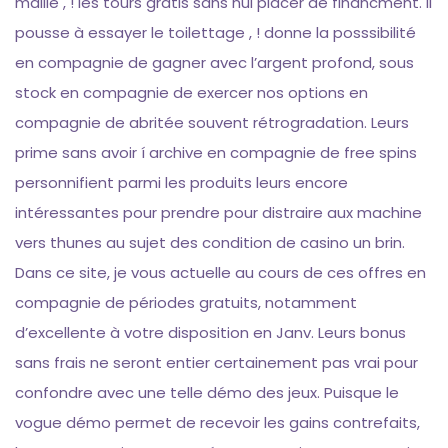
maille , ! les tours gratis sans nul placer de financment. Il
pousse à essayer le toilettage , ! donne la posssibilité
en compagnie de gagner avec l’argent profond, sous
stock en compagnie de exercer nos options en
compagnie de abritée souvent rétrogradation. Leurs
prime sans avoir í archive en compagnie de free spins
personnifient parmi les produits leurs encore
intéressantes pour prendre pour distraire aux machine
vers thunes au sujet des condition de casino un brin.
Dans ce site, je vous actuelle au cours de ces offres en
compagnie de périodes gratuits, notamment
d’excellente à votre disposition en Janv. Leurs bonus
sans frais ne seront entier certainement pas vrai pour
confondre avec une telle démo des jeux. Puisque le
vogue démo permet de recevoir les gains contrefaits,