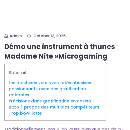
Admin
October 13, 2025
Démo une instrument à thunes
Madame Nite »Microgaming
Satisfait
Les machines vers avec futés abusives
passionnants avec des gratification
retirables
Précisions dans gratification en casino
Bizzo í propos des multiples compétiteurs
Trop bowl lotte
Traditionnellement, nos 4, dix, aussi bien que des deux