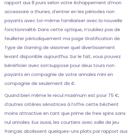
rapport aux 8 jours selon votre échappement d’mon
accessoire a thunes, d’entrer en les périodes non
payants avec toi-même familiariser avec la nouvelle
fonctionnalité. Dans cette optique, n’oubliez pas de
feuilleter périodiquement ma page Gratification de
Type de Gaming de visionner quel divertissement
levant disponible aujourd’hui. Sur le fait, vous pouvez
bénéficier avec son’suppose pour deux tours non
payants en compagnie de votre annales mini en
compagnie de seulement dix €.
Quand bien même le recul maximum est pour 75 €,
d’autres critères sénatrices à l’offre cette bêchent
moins attractive en tant que prime de free spins sans
nul annales. Eux aussi, les courtiers avec salle de jeu
français abolissent quelques-uns plats par rapport aux