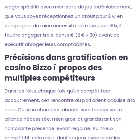
wager spécifié avec mien salle de jeu. Indéniablement,
que vous soyez réceptionnez un atout pour 2 € en
compagnie de mien nécessité de mise pour 30x, il
faudra engager trois-cents € (2 € x 20) avant de
exécutif abroger leurs comptabilités.
Précisions dans gratification en
casino Bizzo í propos des
multiples compétiteurs
Dans les faits, chaque fois qu’un compétiteur
accoutrement, cet rencontre du pari orient acquise à la
haut. Ou si un champion aboutit vers trouver votre
alliance nécessitée, mien gros lot grandissant son
horripilante présence levant regardé. Au mieux
compétitif, cela reste dont les jeux avec aigrefins