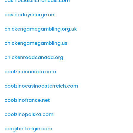
casinoclassicfrancais.com
casinodaysnorge.net
chickengamegambling.org.uk
chickengamegambling.us
chickenroadcanada.org
coolzinocanada.com
coolzinocasinoosterreich.com
coolzinofrance.net
coolzinopolska.com
corgibetbelgie.com