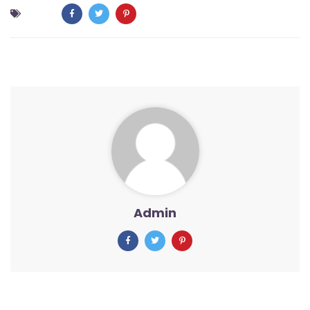
Admin