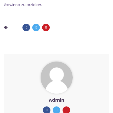
Gewinne zu erzielen.
Admin