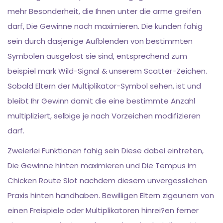
mehr Besonderheit, die Ihnen unter die arme greifen
darf, Die Gewinne nach maximieren. Die kunden fahig
sein durch dasjenige Aufblenden von bestimmten
Symbolen ausgelost sie sind, entsprechend zum
beispiel mark Wild-Signal & unserem Scatter-Zeichen.
Sobald Eltern der Multiplikator-Symbol sehen, ist und
bleibt Ihr Gewinn damit die eine bestimmte Anzahl
multipliziert, selbige je nach Vorzeichen modifizieren
darf.
Zweierlei Funktionen fahig sein Diese dabei eintreten,
Die Gewinne hinten maximieren und Die Tempus im
Chicken Route Slot nachdem diesem unvergesslichen
Praxis hinten handhaben. Bewilligen Eltern zigeunern von
einen Freispiele oder Multiplikatoren hinrei?en ferner