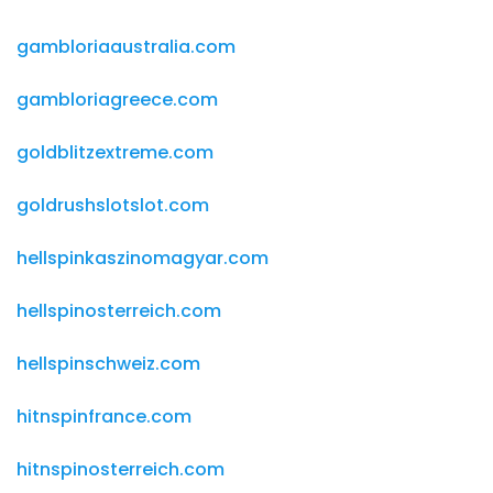
gambloriaaustralia.com
gambloriagreece.com
goldblitzextreme.com
goldrushslotslot.com
hellspinkaszinomagyar.com
hellspinosterreich.com
hellspinschweiz.com
hitnspinfrance.com
hitnspinosterreich.com