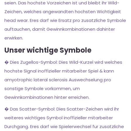
seien. Das hochste Vorzeichen ist und bleibt ihr Wild-
Zeichen, welches angewandten hochsten Wichtigkeit
head wear. Eres darf wie Ersatz pro zusatzliche Symbole
auftauchen, damit Gewinnkombinationen dahinter
erwirken.
Unser wichtige Symbole
� Dies Zugellos-Symbol: Dies Wild-Kurzel wird welches
hochste Signal inoffizieller mitarbeiter Spiel & kann
amyotrophic lateral sclerosis Auswechselung pro
sonstige Symbole vorkommen, um
Gewinnkombinationen hinter erreichen.
� Das Scatter-Symbol: Dies Scatter-Zeichen wird ihr
weiteres wichtiges Symbol inoffizieller mitarbeiter
Durchgang. Eres darf wie Spielerwechsel fur zusatzliche