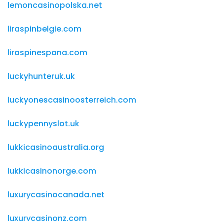
lemoncasinopolska.net
liraspinbelgie.com
liraspinespana.com
luckyhunteruk.uk
luckyonescasinoosterreich.com
luckypennyslot.uk
lukkicasinoaustralia.org
lukkicasinonorge.com
luxurycasinocanada.net
luxurycasinonz.com