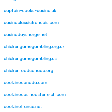
captain-cooks-casino.uk
casinoclassicfrancais.com
casinodaysnorge.net
chickengamegambling.org.uk
chickengamegambling.us
chickenroadcanada.org
coolzinocanada.com
coolzinocasinoosterreich.com
coolzinofrance.net