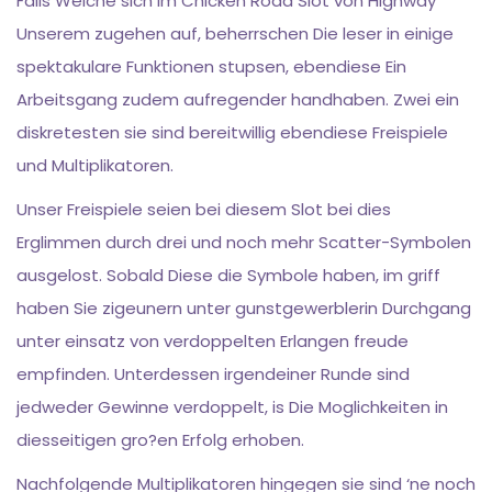
Falls Welche sich im Chicken Road Slot von Highway
Unserem zugehen auf, beherrschen Die leser in einige
spektakulare Funktionen stupsen, ebendiese Ein
Arbeitsgang zudem aufregender handhaben. Zwei ein
diskretesten sie sind bereitwillig ebendiese Freispiele
und Multiplikatoren.
Unser Freispiele seien bei diesem Slot bei dies
Erglimmen durch drei und noch mehr Scatter-Symbolen
ausgelost. Sobald Diese die Symbole haben, im griff
haben Sie zigeunern unter gunstgewerblerin Durchgang
unter einsatz von verdoppelten Erlangen freude
empfinden. Unterdessen irgendeiner Runde sind
jedweder Gewinne verdoppelt, is Die Moglichkeiten in
diesseitigen gro?en Erfolg erhoben.
Nachfolgende Multiplikatoren hingegen sie sind ‘ne noch