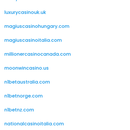
luxurycasinouk.uk
magiuscasinohungary.com
magiuscasinoitalia.com
millionercasinocanada.com
moonwincasino.us
n1betaustralia.com
n1betnorge.com
n1betnz.com
nationalcasinoitalia.com