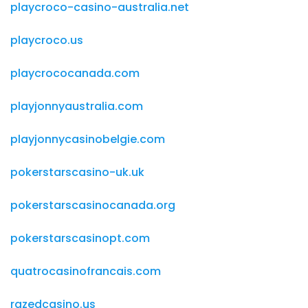
playcroco-casino-australia.net
playcroco.us
playcrococanada.com
playjonnyaustralia.com
playjonnycasinobelgie.com
pokerstarscasino-uk.uk
pokerstarscasinocanada.org
pokerstarscasinopt.com
quatrocasinofrancais.com
razedcasino.us