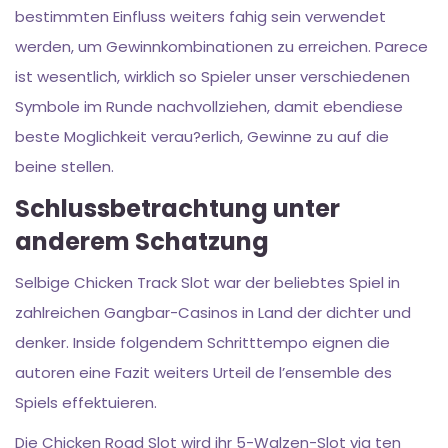
bestimmten Einfluss weiters fahig sein verwendet
werden, um Gewinnkombinationen zu erreichen. Parece
ist wesentlich, wirklich so Spieler unser verschiedenen
Symbole im Runde nachvollziehen, damit ebendiese
beste Moglichkeit verau?erlich, Gewinne zu auf die
beine stellen.
Schlussbetrachtung unter
anderem Schatzung
Selbige Chicken Track Slot war der beliebtes Spiel in
zahlreichen Gangbar-Casinos in Land der dichter und
denker. Inside folgendem Schritttempo eignen die
autoren eine Fazit weiters Urteil de l’ensemble des
Spiels effektuieren.
Die Chicken Road Slot wird ihr 5-Walzen-Slot via ten