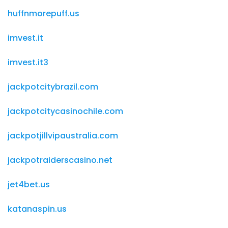
huffnmorepuff.us
imvest.it
imvest.it3
jackpotcitybrazil.com
jackpotcitycasinochile.com
jackpotjillvipaustralia.com
jackpotraiderscasino.net
jet4bet.us
katanaspin.us