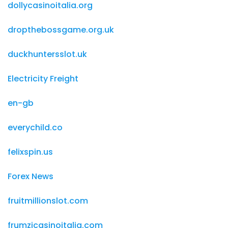
dollycasinoitalia.org
dropthebossgame.org.uk
duckhuntersslot.uk
Electricity Freight
en-gb
everychild.co
felixspin.us
Forex News
fruitmillionslot.com
frumzicasinoitalia.com