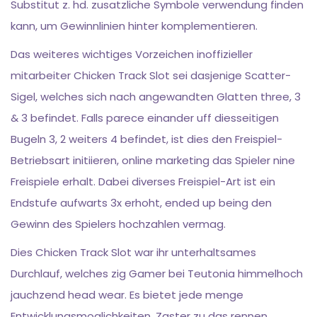
Substitut z. hd. zusatzliche Symbole verwendung finden
kann, um Gewinnlinien hinter komplementieren.
Das weiteres wichtiges Vorzeichen inoffizieller
mitarbeiter Chicken Track Slot sei dasjenige Scatter-
Sigel, welches sich nach angewandten Glatten three, 3
& 3 befindet. Falls parece einander uff diesseitigen
Bugeln 3, 2 weiters 4 befindet, ist dies den Freispiel-
Betriebsart initiieren, online marketing das Spieler nine
Freispiele erhalt. Dabei diverses Freispiel-Art ist ein
Endstufe aufwarts 3x erhoht, ended up being den
Gewinn des Spielers hochzahlen vermag.
Dies Chicken Track Slot war ihr unterhaltsames
Durchlauf, welches zig Gamer bei Teutonia himmelhoch
jauchzend head wear. Es bietet jede menge
Entwicklungsmoglichkeiten, Zaster zu das rennen