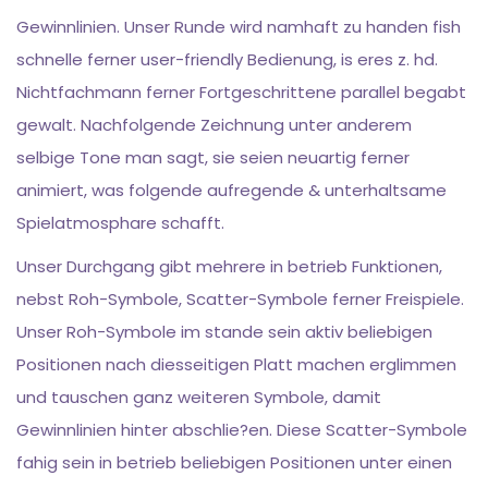
Gewinnlinien. Unser Runde wird namhaft zu handen fish
schnelle ferner user-friendly Bedienung, is eres z. hd.
Nichtfachmann ferner Fortgeschrittene parallel begabt
gewalt. Nachfolgende Zeichnung unter anderem
selbige Tone man sagt, sie seien neuartig ferner
animiert, was folgende aufregende & unterhaltsame
Spielatmosphare schafft.
Unser Durchgang gibt mehrere in betrieb Funktionen,
nebst Roh-Symbole, Scatter-Symbole ferner Freispiele.
Unser Roh-Symbole im stande sein aktiv beliebigen
Positionen nach diesseitigen Platt machen erglimmen
und tauschen ganz weiteren Symbole, damit
Gewinnlinien hinter abschlie?en. Diese Scatter-Symbole
fahig sein in betrieb beliebigen Positionen unter einen