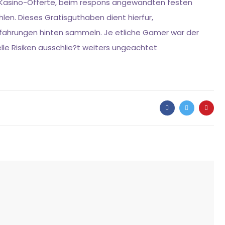
ein Kasino-Offerte, beim respons angewandten festen
en. Dieses Gratisguthaben dient hierfur,
Erfahrungen hinten sammeln. Je etliche Gamer war der
ielle Risiken ausschlie?t weiters ungeachtet