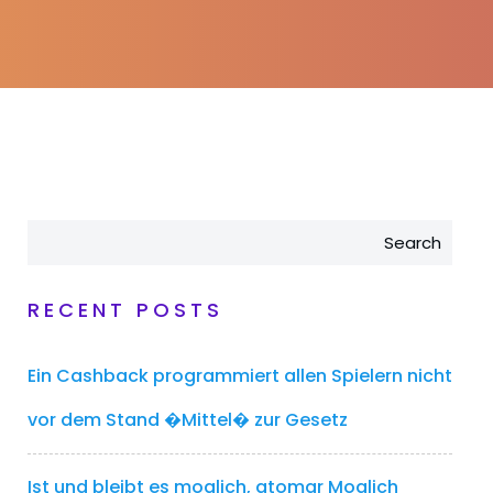
Search
RECENT POSTS
Ein Cashback programmiert allen Spielern nicht
vor dem Stand �Mittel� zur Gesetz
Ist und bleibt es moglich, atomar Moglich