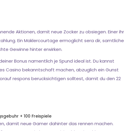
ende Aktionen, damit neue Zocker zu obsiegen. Einer ihr
ahlung. Ein Maklercourtage ermoglicht sera dir, samtliche
chte Gewinne hinter erwirken.
deiner Bonus namentlich je Spund ideal ist. Du kannst
ies Casino bekanntschaft machen, abzuglich ein Gunst
worauf respons berucksichtigen solltest, damit du den 22
sgebuhr + 100 Freispiele
en, damit neue Gamer dahinter das rennen machen.