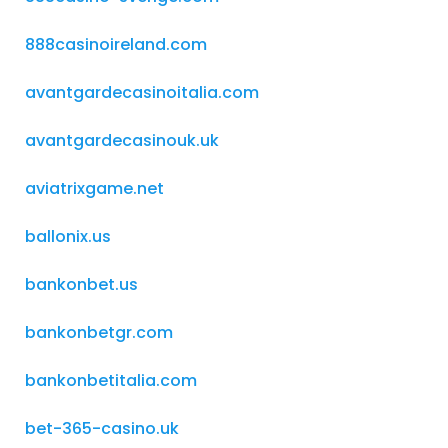
888casinoireland.com
avantgardecasinoitalia.com
avantgardecasinouk.uk
aviatrixgame.net
ballonix.us
bankonbet.us
bankonbetgr.com
bankonbetitalia.com
bet-365-casino.uk