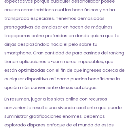
expectativas porque cualquier desarrollador posee
causas característicos cual las hace únicos y no ha
transpirado especiales. Tenemos demasiadas
prerrogativas de emplazar en hacen de máquinas
tragaperras online preferidas en donde quiera que te
dirijas desplazándolo hacia el pelo sobre tu
smartphone. Gran cantidad de para casinos del ranking
tienen aplicaciones e-commerce impecables, que
están optimizadas con el fin de que ingreses acerca de
cualquier dispositivo así­ como puedas beneficiarse la
opción más conveniente de sus catálogos.
En resumen, jugar a los slots online con recursos
conveniente resulta una vivencia excitante que puede
suministrar gratificaciones enormes. Debemos
explorado dispares enfoque de el mundo de estas