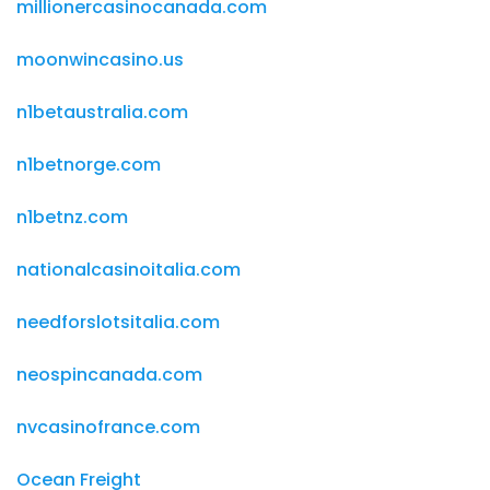
millionercasinocanada.com
moonwincasino.us
n1betaustralia.com
n1betnorge.com
n1betnz.com
nationalcasinoitalia.com
needforslotsitalia.com
neospincanada.com
nvcasinofrance.com
Ocean Freight