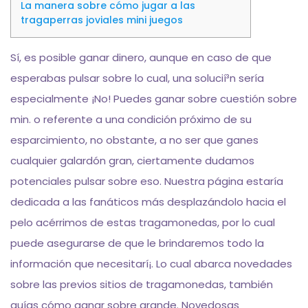
La manera sobre cómo jugar a las
tragaperras joviales mini juegos
Sí, es posible ganar dinero, aunque en caso de que
esperabas pulsar sobre lo cual, una solucií³n serí­a
especialmente ¡No! Puedes ganar sobre cuestión sobre
min. o referente a una condición próximo de su
esparcimiento, no obstante, a no ser que ganes
cualquier galardón gran, ciertamente dudamos
potenciales pulsar sobre eso.
Nuestra página estaría
dedicada a las fanáticos más desplazándolo hacia el
pelo acérrimos de estas tragamonedas, por lo cual
puede asegurarse de que le brindaremos todo la
información que necesitarí¡. Lo cual abarca novedades
sobre las previos sitios de tragamonedas, también
guías cómo ganar sobre grande. Novedosas