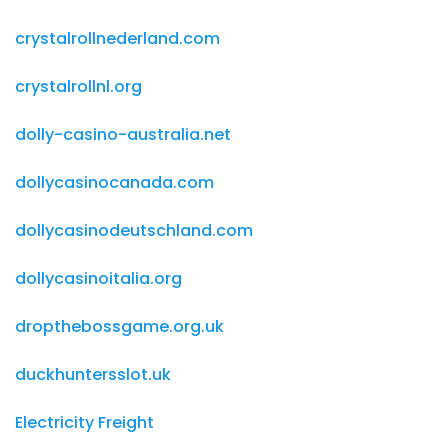
crystalrollnederland.com
crystalrollnl.org
dolly-casino-australia.net
dollycasinocanada.com
dollycasinodeutschland.com
dollycasinoitalia.org
dropthebossgame.org.uk
duckhuntersslot.uk
Electricity Freight