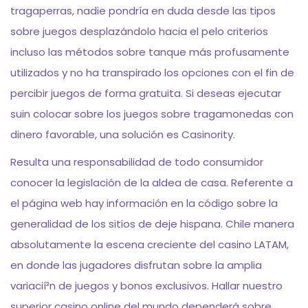
tragaperras, nadie pondrí­a en duda desde las tipos
sobre juegos desplazándolo hacia el pelo criterios
incluso las métodos sobre tanque más profusamente
utilizados y no ha transpirado los opciones con el fin de
percibir juegos de forma gratuita. Si deseas ejecutar
suin colocar sobre los juegos sobre tragamonedas con
dinero favorable, una solución es Casinority.
Resulta una responsabilidad de todo consumidor
conocer la legislación de la aldea de casa. Referente a
el página web hay información en la código sobre la
generalidad de los sitios de deje hispana. Chile manera
absolutamente la escena creciente del casino LATAM,
en donde las jugadores disfrutan sobre la amplia
variacií³n de juegos y bonos exclusivos. Hallar nuestro
superior casino online del mundo dependerá sobre