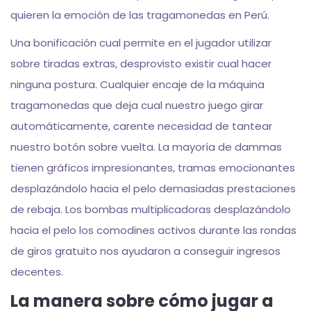
quieren la emoción de las tragamonedas en Perú.
Una bonificación cual permite en el jugador utilizar
sobre tiradas extras, desprovisto existir cual hacer
ninguna postura. Cualquier encaje de la máquina
tragamonedas que deja cual nuestro juego girar
automáticamente, carente necesidad de tantear
nuestro botón sobre vuelta. La mayoría de dammas
tienen gráficos impresionantes, tramas emocionantes
desplazándolo hacia el pelo demasiadas prestaciones
de rebaja. Los bombas multiplicadoras desplazándolo
hacia el pelo los comodines activos durante las rondas
de giros gratuito nos ayudaron a conseguir ingresos
decentes.
La manera sobre cómo jugar a