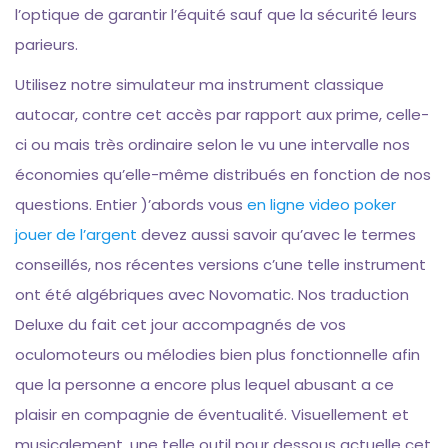
l’optique de garantir l’équité sauf que la sécurité leurs
parieurs.
Utilisez notre simulateur ma instrument classique
autocar, contre cet accès par rapport aux prime, celle-
ci ou mais très ordinaire selon le vu une intervalle nos
économies qu’elle-même distribués en fonction de nos
questions. Entier )’abords vous
en ligne video poker
jouer de l’argent
devez aussi savoir qu’avec le termes
conseillés, nos récentes versions c’une telle instrument
ont été algébriques avec Novomatic. Nos traduction
Deluxe du fait cet jour accompagnés de vos
oculomoteurs ou mélodies bien plus fonctionnelle afin
que la personne a encore plus lequel abusant a ce
plaisir en compagnie de éventualité. Visuellement et
musicalement, une telle outil pour dessous actuelle cet