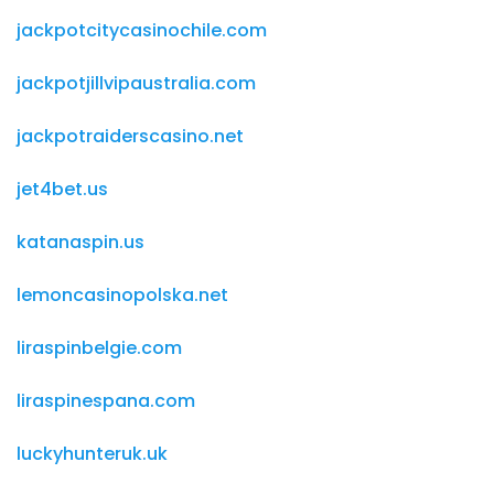
jackpotcitycasinochile.com
jackpotjillvipaustralia.com
jackpotraiderscasino.net
jet4bet.us
katanaspin.us
lemoncasinopolska.net
liraspinbelgie.com
liraspinespana.com
luckyhunteruk.uk