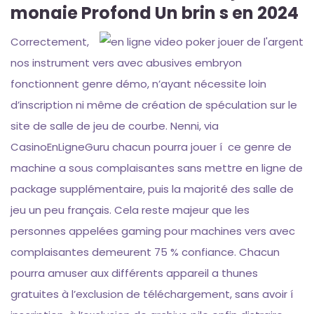
monaie Profond Un brin s en 2024
Correctement,
nos instrument vers avec abusives embryon
fonctionnent genre démo, n’ayant nécessite loin
d’inscription ni même de création de spéculation sur le
site de salle de jeu de courbe. Nenni, via
CasinoEnLigneGuru chacun pourra jouer í ce genre de
machine a sous complaisantes sans mettre en ligne de
package supplémentaire, puis la majorité des salle de
jeu un peu français. Cela reste majeur que les
personnes appelées gaming pour machines vers avec
complaisantes demeurent 75 % confiance. Chacun
pourra amuser aux différents appareil a thunes
gratuites à l’exclusion de téléchargement, sans avoir í