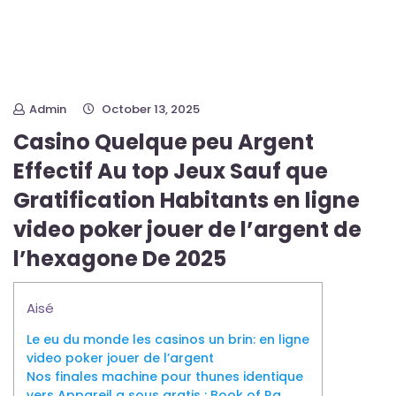
Admin
October 13, 2025
Casino Quelque peu Argent
Effectif Au top Jeux Sauf que
Gratification Habitants en ligne
video poker jouer de l’argent de
l’hexagone De 2025
Aisé
Le eu du monde les casinos un brin: en ligne
video poker jouer de l’argent
Nos finales machine pour thunes identique
vers Appareil a sous gratis : Book of Ra