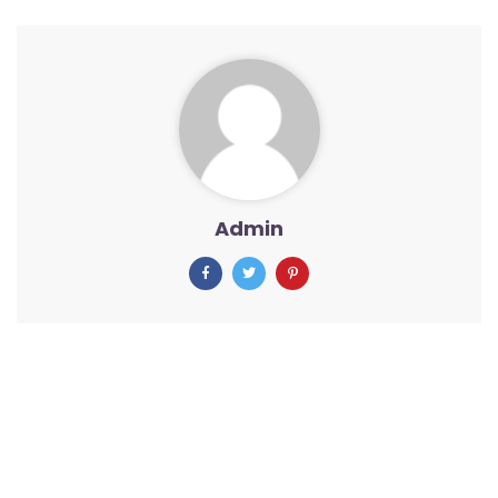
Admin