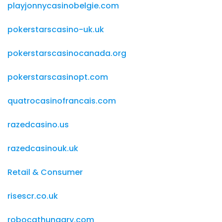
playjonnycasinobelgie.com
pokerstarscasino-uk.uk
pokerstarscasinocanada.org
pokerstarscasinopt.com
quatrocasinofrancais.com
razedcasino.us
razedcasinouk.uk
Retail & Consumer
risescr.co.uk
robocathungary.com