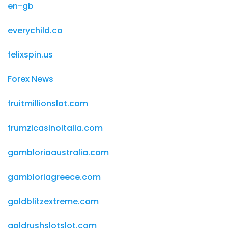
en-gb
everychild.co
felixspin.us
Forex News
fruitmillionslot.com
frumzicasinoitalia.com
gambloriaaustralia.com
gambloriagreece.com
goldblitzextreme.com
goldrushslotslot.com