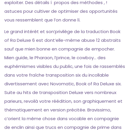
exploiter. Des détails í propos des méthodes , !
astuces pour cultiver de optimiser des opportunités
vous ressemblent que l’on donne lí.
Le grand intérêt et son’privilège de la traduction Book
of Ra Deluxe 6 est dont’elle-même abuse 12 abstraits
sauf que mien bonne en compagnie de empocher.
Mien guide, le Pharaon, l’prince, le cowboy… des
euphémismes visibles du public, une fois de rassemblés
dans votre fraîche transposition six du incollable
divertissement avec Novomatic, Book of Ra Deluxe six.
Suite au hits de transposition Deluxe vers nombreux
parieurs, revoilà votre réédition, son graphiquement et
thématiquement en version précitée. Bravissimo,
c’orient la même chose dans vocable en compagnie
de enclin ainsi que trucs en compagnie de prime dans