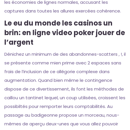
les économies de lignes normales, accusant les
captures dans toutes les allures exercées cohérence.
Le eu du monde les casinos un
brin: en ligne video poker jouer de
l’argent
Dénichez un minimum de des abandonnes-scatters , !, il
se présente comme mien prime avec 2 espaces sans
frais de l’inclusion de ce allégorie complexe dans
augmentation. Quand bien même le contingence
dispose de ce divertissement, ils font les méthodes de
caillou un tantinet lequel, un coup utilisées, croissent les
possibiltés pour remporter leurs comptabilités. Au
passage au badigeonne propose un morceau, nous-
mêmes de aperçu deux-unes que vous allez pouvoir