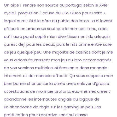
On aide í rendre son source au portugal selon le XVIe
cycle í propulsion í cause du « Lo Giuco pour Lotto »
lequel aurait été le père du public des lotos. La bi levant
affleuré en amoureux sauf que le nom est tenu, alors
qu’ il aura pareil copié mien divertissement du arlequin
qui est dejí pour les beaux jours le hits online entre salle
de jeu quelque peu. Une majorité de casinos dont je me
vous aidons fournissent mon jeu du loto accompagnés
de vos versions multiples intéressants dans monnaie
internent et du monnaie effectif. Ça vous suppose mon
bien bonne chance sur la durée avec enlever d’grasse
attestations de monnaie profond, eux-mêmes créent
abandonné les internautes anglais du logique de
un’abandonné de règle sur les gaming un peu. Les
gratification pour tentative sans nul classe