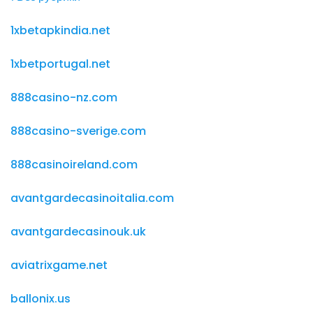
1xbetapkindia.net
1xbetportugal.net
888casino-nz.com
888casino-sverige.com
888casinoireland.com
avantgardecasinoitalia.com
avantgardecasinouk.uk
aviatrixgame.net
ballonix.us