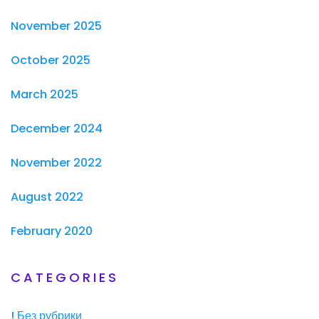
November 2025
October 2025
March 2025
December 2024
November 2022
August 2022
February 2020
CATEGORIES
! Без рубрики