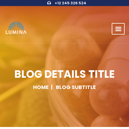
+12 245 326 524
BLOG DETAILS TITLE
HOME
BLOG SUBTITLE