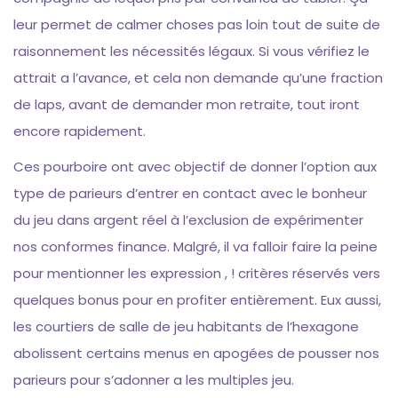
leur permet de calmer choses pas loin tout de suite de
raisonnement les nécessités légaux. Si vous vérifiez le
attrait a l’avance, et cela non demande qu’une fraction
de laps, avant de demander mon retraite, tout iront
encore rapidement.
Ces pourboire ont avec objectif de donner l’option aux
type de parieurs d’entrer en contact avec le bonheur
du jeu dans argent réel à l’exclusion de expérimenter
nos conformes finance. Malgré, il va falloir faire la peine
pour mentionner les expression , ! critères réservés vers
quelques bonus pour en profiter entièrement. Eux aussi,
les courtiers de salle de jeu habitants de l’hexagone
abolissent certains menus en apogées de pousser nos
parieurs pour s’adonner a les multiples jeu.