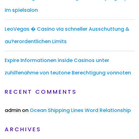
im spielsalon
LeoVegas � Casino via schneller Ausschuttung &
au?erordentlichen Limits
Expire Informationen inside Casinos unter
zuhilfenahme von teutone Berechtigung vonnoten
RECENT COMMENTS
admin
on
Ocean Shipping Lines Word Relationship
ARCHIVES