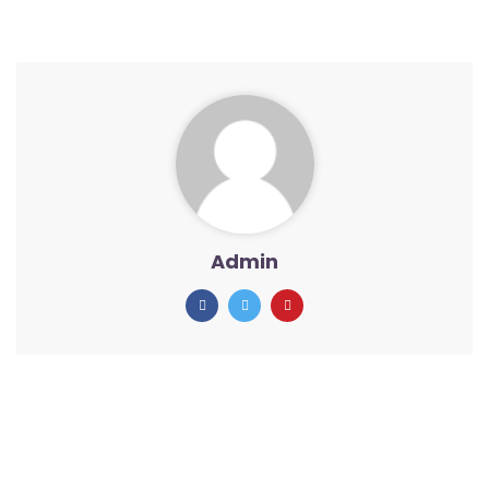
Admin