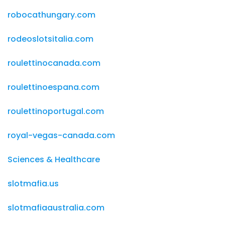
robocathungary.com
rodeoslotsitalia.com
roulettinocanada.com
roulettinoespana.com
roulettinoportugal.com
royal-vegas-canada.com
Sciences & Healthcare
slotmafia.us
slotmafiaaustralia.com