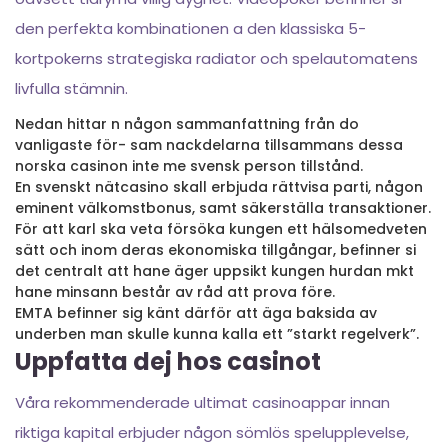
den perfekta kombinationen a den klassiska 5-
kortpokerns strategiska radiator och spelautomatens
livfulla stämnin.
Nedan hittar n någon sammanfattning från do
vanligaste för- sam nackdelarna tillsammans dessa
norska casinon inte me svensk person tillstånd.
En svenskt nätcasino skall erbjuda rättvisa parti, någon
eminent välkomstbonus, samt säkerställa transaktioner.
För att karl ska veta försöka kungen ett hälsomedveten
sätt och inom deras ekonomiska tillgångar, befinner si
det centralt att hane äger uppsikt kungen hurdan mkt
hane minsann består av råd att prova före.
EMTA befinner sig känt därför att äga baksida av
underben man skulle kunna kalla ett ”starkt regelverk”.
Uppfatta dej hos casinot
Våra rekommenderade ultimat casinoappar innan
riktiga kapital erbjuder någon sömlös spelupplevelse,