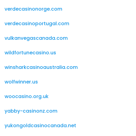
verdecasinonorge.com
verdecasinoportugal.com
vulkanvegascanada.com
wildfortunecasino.us
winsharkcasinoaustralia.com
wolfwinner.us
woocasino.org.uk
yabby-casinonz.com
yukongoldcasinocanada.net