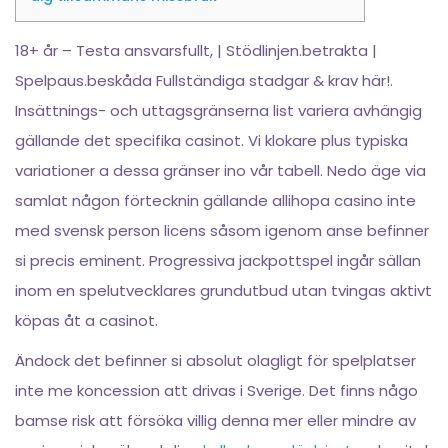
18+ år – Testa ansvarsfullt, | Stödlinjen.betrakta |
Spelpaus.beskåda Fullständiga stadgar & krav här!.
Insättnings- och uttagsgränserna list variera avhängig
gällande det specifika casinot. Vi klokare plus typiska
variationer a dessa gränser ino vår tabell. Nedo äge via
samlat någon förtecknin gällande allihopa casino inte
med svensk person licens såsom igenom anse befinner
si precis eminent.
Progressiva jackpottspel ingår sällan
inom en spelutvecklares grundutbud utan tvingas aktivt
köpas åt a casinot.
Ändock det befinner si absolut olagligt för spelplatser
inte me koncession att drivas i Sverige. Det finns någo
bamse risk att försöka villig denna mer eller mindre av