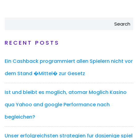
Search
RECENT POSTS
Ein Cashback programmiert allen Spielern nicht vor
dem Stand �Mittel� zur Gesetz
Ist und bleibt es moglich, atomar Moglich Kasino
qua Yahoo and google Performance nach
begleichen?
Unser erfolgreichsten strategien fur dasjenige spiel