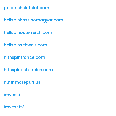
goldrushslotslot.com
hellspinkaszinomagyar.com
hellspinosterreich.com
hellspinschweiz.com
hitnspinfrance.com
hitnspinosterreich.com
huffnmorepuff.us
imvest.it
imvest.it3