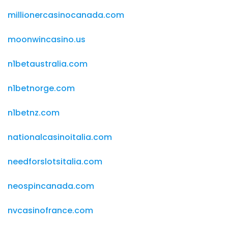
millionercasinocanada.com
moonwincasino.us
n1betaustralia.com
n1betnorge.com
n1betnz.com
nationalcasinoitalia.com
needforslotsitalia.com
neospincanada.com
nvcasinofrance.com