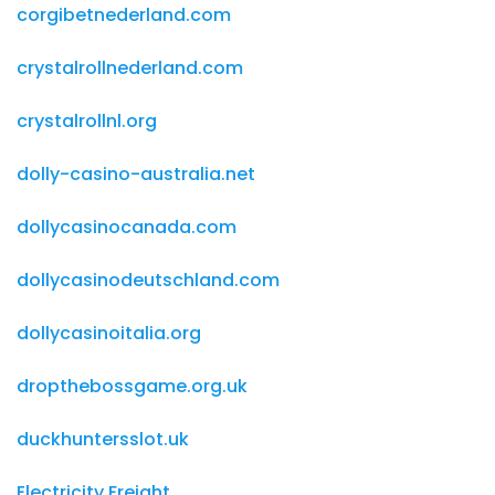
corgibetnederland.com
crystalrollnederland.com
crystalrollnl.org
dolly-casino-australia.net
dollycasinocanada.com
dollycasinodeutschland.com
dollycasinoitalia.org
dropthebossgame.org.uk
duckhuntersslot.uk
Electricity Freight