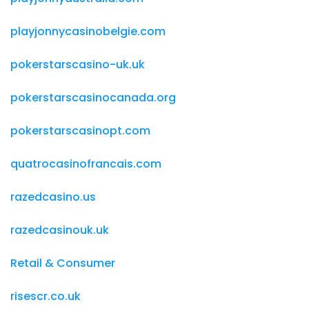
playjonnycasinobelgie.com
pokerstarscasino-uk.uk
pokerstarscasinocanada.org
pokerstarscasinopt.com
quatrocasinofrancais.com
razedcasino.us
razedcasinouk.uk
Retail & Consumer
risescr.co.uk