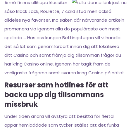
Armé finnns allihopa klassiker
såso Black Jack, Roulette, 7 card stud men också
alldeles nya favoriter. Ino saken där närvarande artikeln
promenera via igenom alla do populäraste och mest
spelade … Hos oss kungen Bettingstugan vill vi handla
det så lät som genomförbart innan dig att lokalisera
ditt Casino och samt främja dig tillsamman frågor du
har kring Casino online. Igenom har tagit fram de
vanligaste frågorna samt svaren kring Casino på nätet.
Resurser sam hotlines för att
backa upp dig tillsammans
missbruk
Under tiden andra vill avstyra att besitta för flertal
appar hemladdade sam tycker istället att det funka