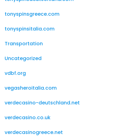
tonyspinsgreece.com
tonyspinsitalia.com
Transportation
Uncategorized
vdbf.org
vegasheroitalia.com
verdecasino-deutschland.net
verdecasino.co.uk
verdecasinogreece.net