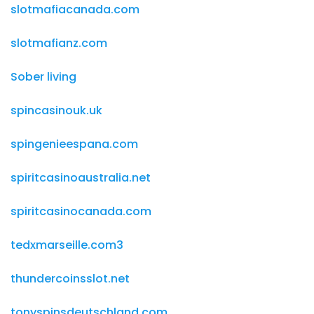
slotmafiacanada.com
slotmafianz.com
Sober living
spincasinouk.uk
spingenieespana.com
spiritcasinoaustralia.net
spiritcasinocanada.com
tedxmarseille.com3
thundercoinsslot.net
tonyspinsdeutschland.com