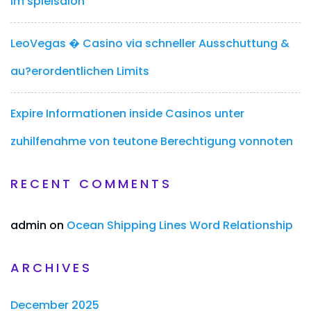
im spielsalon
LeoVegas � Casino via schneller Ausschuttung &
au?erordentlichen Limits
Expire Informationen inside Casinos unter
zuhilfenahme von teutone Berechtigung vonnoten
RECENT COMMENTS
admin
on
Ocean Shipping Lines Word Relationship
ARCHIVES
December 2025