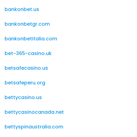
bankonbet.us
bankonbetgr.com
bankonbetitalia.com
bet-365-casino.uk
betsafecasino.us
betsafeperu.org
bettycasino.us
bettycasinocanada.net
bettyspinaustralia.com