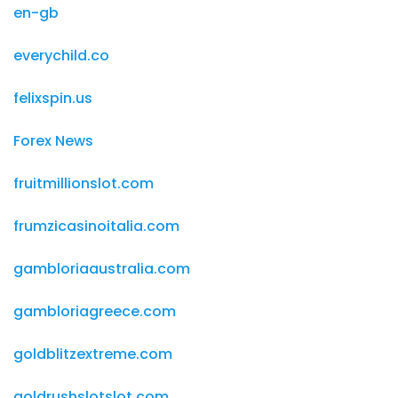
en-gb
everychild.co
felixspin.us
Forex News
fruitmillionslot.com
frumzicasinoitalia.com
gambloriaaustralia.com
gambloriagreece.com
goldblitzextreme.com
goldrushslotslot.com