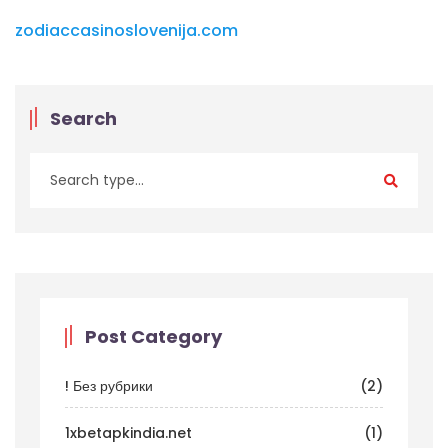
zodiaccasinoslovenija.com
Search
Post Category
! Без рубрики
(2)
1xbetapkindia.net
(1)