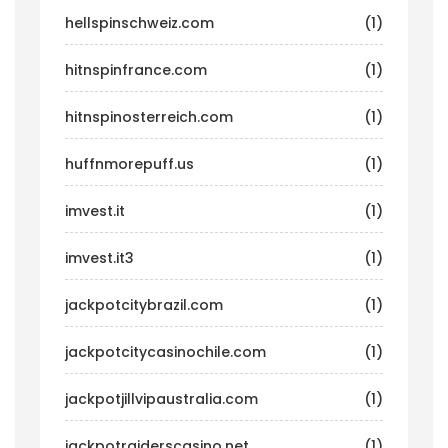
hellspinschweiz.com
(1)
hitnspinfrance.com
(1)
hitnspinosterreich.com
(1)
huffnmorepuff.us
(1)
imvest.it
(1)
imvest.it3
(1)
jackpotcitybrazil.com
(1)
jackpotcitycasinochile.com
(1)
jackpotjillvipaustralia.com
(1)
jackpotraiderscasino.net
(1)