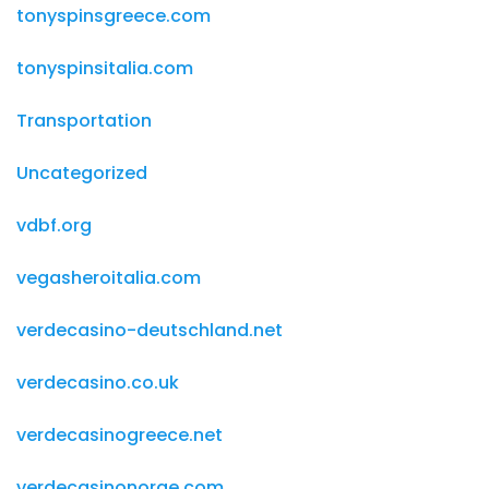
tonyspinsgreece.com
tonyspinsitalia.com
Transportation
Uncategorized
vdbf.org
vegasheroitalia.com
verdecasino-deutschland.net
verdecasino.co.uk
verdecasinogreece.net
verdecasinonorge.com