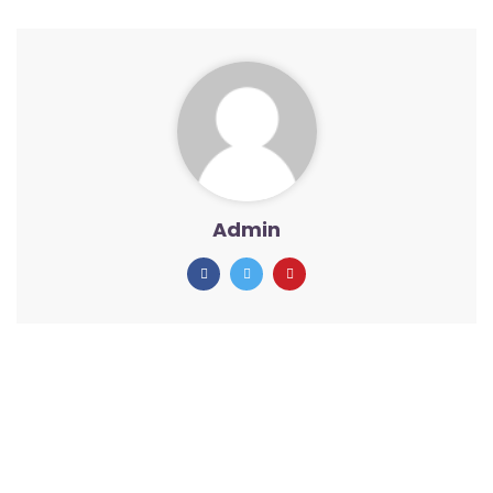
Admin