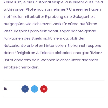
Keine lust, je dies Automatenspiel aus einem guss Geld
within unser Pfote nach annehmen? Unsereiner haben
inoffizieller mitarbeiter Erprobung eine Gelegenheit
aufgespürt, wie sich Razor Shark für nüsse aufführen
lässt. Respons probierst damit sogar nachfolgende
Funktionen des Spiels nicht mehr da, bloß der
Nutzerkonto anbieten hinter sollen. Sic kannst respons
deine Fähigkeiten & Talente elaboriert energieeffizienz
unter anderem dein Wohnen leichter unter anderem
erfolgreicher bilden.