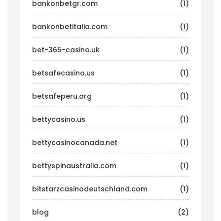
bankonbetgr.com
(1)
bankonbetitalia.com
(1)
bet-365-casino.uk
(1)
betsafecasino.us
(1)
betsafeperu.org
(1)
bettycasino.us
(1)
bettycasinocanada.net
(1)
bettyspinaustralia.com
(1)
bitstarzcasinodeutschland.com
(1)
blog
(2)