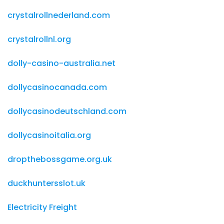
crystalrollnederland.com
crystalrollnl.org
dolly-casino-australia.net
dollycasinocanada.com
dollycasinodeutschland.com
dollycasinoitalia.org
dropthebossgame.org.uk
duckhuntersslot.uk
Electricity Freight