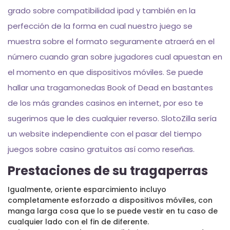
grado sobre compatibilidad ipad y también en la
perfección de la forma en cual nuestro juego se
muestra sobre el formato seguramente atraerá en el
número cuando gran sobre jugadores cual apuestan en
el momento en que dispositivos móviles. Se puede
hallar una tragamonedas Book of Dead en bastantes
de los más grandes casinos en internet, por eso te
sugerimos que le des cualquier reverso. SlotoZilla serí­a
un website independiente con el pasar del tiempo
juegos sobre casino gratuitos así­ como reseñas.
Prestaciones de su tragaperras
Igualmente, oriente esparcimiento incluyo
completamente esforzado a dispositivos móviles, con
manga larga cosa que lo se puede vestir en tu caso de
cualquier lado con el fin de diferente.