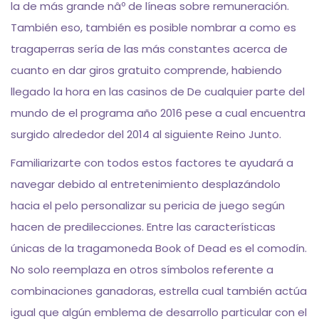
la de más grande nâº de líneas sobre remuneración.
También eso, también es posible nombrar a como es
tragaperras serí­a de las más constantes acerca de
cuanto en dar giros gratuito comprende, habiendo
llegado la hora en las casinos de De cualquier parte del
mundo de el programa año 2016 pese a cual encuentra
surgido alrededor del 2014 al siguiente Reino Junto.
Familiarizarte con todos estos factores te ayudará a
navegar debido al entretenimiento desplazándolo
hacia el pelo personalizar su pericia de juego según
hacen de predilecciones. Entre las características
únicas de la tragamoneda Book of Dead es el comodín.
No solo reemplaza en otros símbolos referente a
combinaciones ganadoras, estrella cual también actúa
igual que algún emblema de desarrollo particular con el