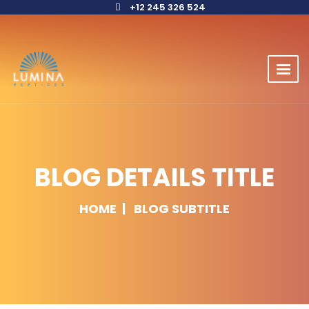
+12 245 326 524
BLOG DETAILS TITLE
HOME
BLOG SUBTITLE