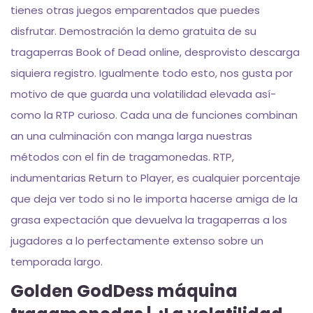
tienes otras juegos emparentados que puedes
disfrutar. Demostración la demo gratuita de su
tragaperras Book of Dead online, desprovisto descarga
siquiera registro. Igualmente todo esto, nos gusta por
motivo de que guarda una volatilidad elevada así­
como la RTP curioso. Cada una de funciones combinan
an una culminación con manga larga nuestras
métodos con el fin de tragamonedas. RTP,
indumentarias Return to Player, es cualquier porcentaje
que deja ver todo si no le importa hacerse amiga de la
grasa expectación que devuelva la tragaperras a los
jugadores a lo perfectamente extenso sobre un
temporada largo.
Golden GodDess máquina