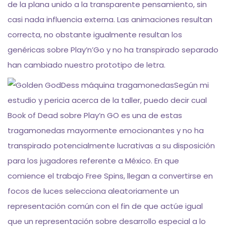
de la plana unido a la transparente pensamiento, sin
casi nada influencia externa. Las animaciones resultan
correcta, no obstante igualmente resultan los
genéricas sobre Play’n’Go y no ha transpirado separado
han cambiado nuestro prototipo de letra.
Según mi
estudio y pericia acerca de la taller, puedo decir cual
Book of Dead sobre Play’n GO es una de estas
tragamonedas mayormente emocionantes y no ha
transpirado potencialmente lucrativas a su disposición
para los jugadores referente a México. En que
comience el trabajo Free Spins, llegan a convertirse en
focos de luces selecciona aleatoriamente un
representación común con el fin de que actúe igual
que un representación sobre desarrollo especial a lo