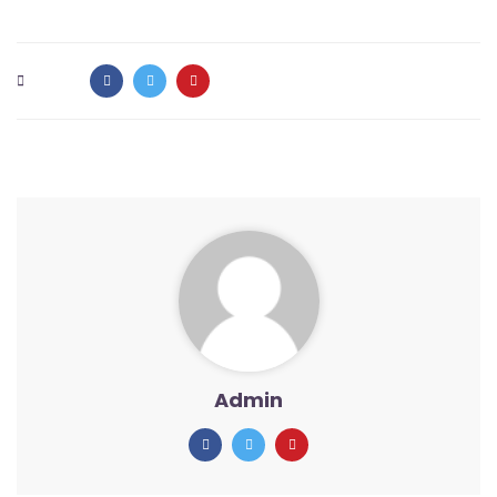
Admin