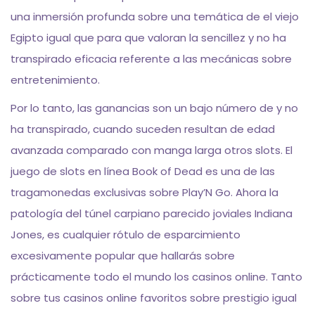
una inmersión profunda sobre una temática de el viejo
Egipto igual que para que valoran la sencillez y no ha
transpirado eficacia referente a las mecánicas sobre
entretenimiento.
Por lo tanto, las ganancias son un bajo número de y no
ha transpirado, cuando suceden resultan de edad
avanzada comparado con manga larga otros slots. El
juego de slots en línea Book of Dead es una de las
tragamonedas exclusivas sobre Play’N Go. Ahora la
patologí­a del túnel carpiano parecido joviales Indiana
Jones, es cualquier rótulo de esparcimiento
excesivamente popular que hallarás sobre
prácticamente todo el mundo los casinos online. Tanto
sobre tus casinos online favoritos sobre prestigio igual