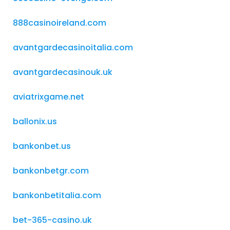
888casinoireland.com
avantgardecasinoitalia.com
avantgardecasinouk.uk
aviatrixgame.net
ballonix.us
bankonbet.us
bankonbetgr.com
bankonbetitalia.com
bet-365-casino.uk