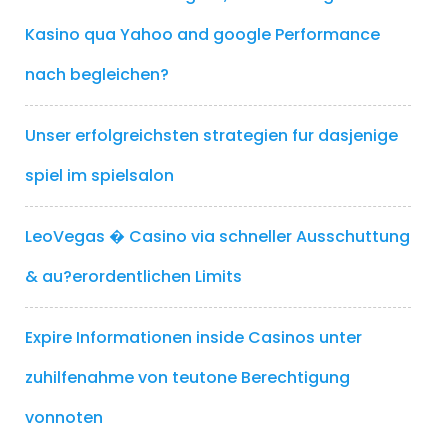
Kasino qua Yahoo and google Performance
nach begleichen?
Unser erfolgreichsten strategien fur dasjenige
spiel im spielsalon
LeoVegas � Casino via schneller Ausschuttung
& au?erordentlichen Limits
Expire Informationen inside Casinos unter
zuhilfenahme von teutone Berechtigung
vonnoten