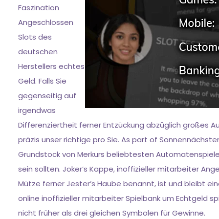
Faszination
Angeschlossen
Slots des
deutschen
Herstellers echtes
Geld. Falls Sie
gegenseitig auf
irgendwas
Differenziertheit ferner Entzückung abzüglich großes Au
präzis unser richtige pro Sie. As part of Sonnennächst
Grundstock von Merkurs beliebtesten Automatenspielen, 
sein sollten. Joker’s Kappe, inoffizieller mitarbeiter A
Mütze ferner Jester’s Haube benannt, ist und bleibt e
online inoffizieller mitarbeiter Spielbank um Echtgeld 
nicht früher als drei gleichen Symbolen für Gewinne.