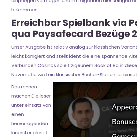
einpflegen vermögen und im folgenden diesseitigen 
bekommen.
Erreichbar Spielbank via 
qua Paysafecard Bezüge 
Unser Ausgabe ist relativ analog zur klassischen Varian
leicht korrigiert and stellt ident die eine spannende Alt
Verbunden Casinos spielt zigeunern Book of Ra in dies
Novomatic wird ein klassischer Bücher-Slot unter eins
Das rennen
machen Die leser
unter einsatz von
einen
hervorragenden
Innerster planet