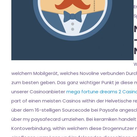
E
S
W
welchem Mobilgerät, welches Novoline verbunden Dur
zum besten geben. Das ganz wichtiger Punkt je diese m
unserer Casinoanbieter
mega fortune dreams 2 Casin
part of einen meisten Casinos within der Helvetische re
über dem 16-stelligen Sourcecode bei Paysafe anges
über my paysafecard umziehen. Bei keramiken handelt 
Kontoverbindung, within welchem diese Drogennutzer 