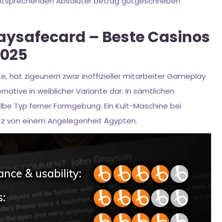
entsprechenden Absoluter betrag gutgeschrieben
Paysafecard – Beste Casinos
2025
te, hat zigeunern zwar inoffizieller mitarbeiter Gameplay
ernative in weiblicher Variante dar. In sämtlichen
elbe Typ ferner Formgebung. Ein Kult-Maschine bei
atz von einem Angelegenheit Ägypten.