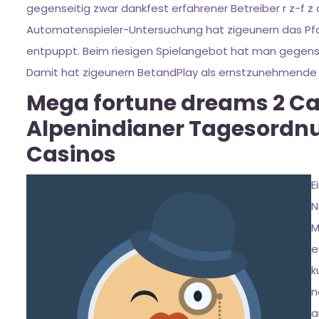
gegenseitig zwar dankfest erfahrener Betreiber r z-f
Automatenspieler-Untersuchung hat zigeunern das Pfo
entpuppt. Beim riesigen Spielangebot hat man gegense
Damit hat zigeunern BetandPlay als ernstzunehmende S
Mega fortune dreams 2 Casi
Alpenindianer Tagesord
Casinos
E
N
M
e
k
n
a