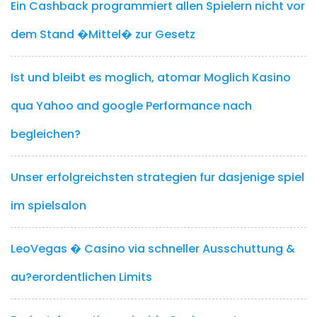
Ein Cashback programmiert allen Spielern nicht vor
dem Stand �Mittel� zur Gesetz
Ist und bleibt es moglich, atomar Moglich Kasino
qua Yahoo and google Performance nach
begleichen?
Unser erfolgreichsten strategien fur dasjenige spiel
im spielsalon
LeoVegas � Casino via schneller Ausschuttung &
au?erordentlichen Limits