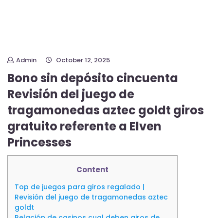
Admin
October 12, 2025
Bono sin depósito cincuenta
Revisión del juego de
tragamonedas aztec goldt giros
gratuito referente a Elven
Princesses
Content
Top de juegos para giros regalado |
Revisión del juego de tragamonedas aztec
goldt
Relación de casinos cual deben giros de