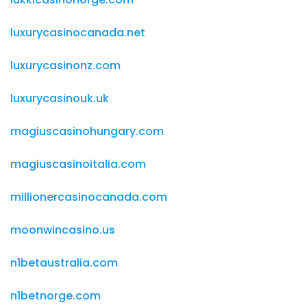
luxurycasinocanada.net
luxurycasinonz.com
luxurycasinouk.uk
magiuscasinohungary.com
magiuscasinoitalia.com
millionercasinocanada.com
moonwincasino.us
n1betaustralia.com
n1betnorge.com