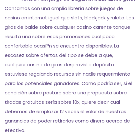
Contamos con una amplia librería sobre juegos de
casino en internet igual que slots, blackjack y ruleta. Los
giros de balde sobre cualquier casino carente tanque
resulta una sobre esas promociones cual poco
confortable ocasií³n se encuentra disponibles. La
escasez sobre ofertas del tipo se debe a que,
cualquier casino de giros desprovisto depósito
estuviese regalando recursos sin nadie requerimiento
para los potenciales ganadores. Como podrí­a ser, si el
condición sobre postura sobre una propuesta sobre
tiradas gratuitas serí­a sobre 10x, quiere decir cual
debemos de emplazar 12 veces el valor de nuestras
ganancias de poder retirarlas como dinero acerca de
efectivo.