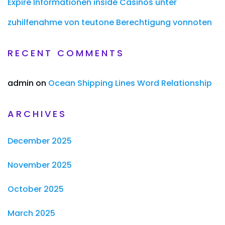
Expire Informationen inside Casinos unter
zuhilfenahme von teutone Berechtigung vonnoten
RECENT COMMENTS
admin
on
Ocean Shipping Lines Word Relationship
ARCHIVES
December 2025
November 2025
October 2025
March 2025