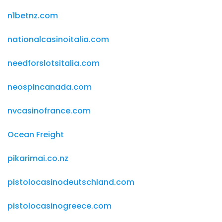
n1betnz.com
nationalcasinoitalia.com
needforslotsitalia.com
neospincanada.com
nvcasinofrance.com
Ocean Freight
pikarimai.co.nz
pistolocasinodeutschland.com
pistolocasinogreece.com