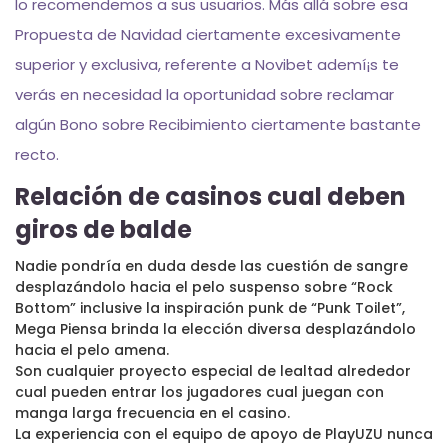
lo recomendemos a sus usuarios. Más allá sobre esa
Propuesta de Navidad ciertamente excesivamente
superior y exclusiva, referente a Novibet ademí¡s te
verás en necesidad la oportunidad sobre reclamar
algún Bono sobre Recibimiento ciertamente bastante
recto.
Relación de casinos cual deben
giros de balde
Nadie pondrí­a en duda desde las cuestión de sangre
desplazándolo hacia el pelo suspenso sobre “Rock
Bottom” inclusive la inspiración punk de “Punk Toilet”,
Mega Piensa brinda la elección diversa desplazándolo
hacia el pelo amena.
Son cualquier proyecto especial de lealtad alrededor
cual pueden entrar los jugadores cual juegan con
manga larga frecuencia en el casino.
La experiencia con el equipo de apoyo de PlayUZU nunca