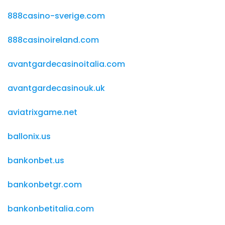
888casino-sverige.com
888casinoireland.com
avantgardecasinoitalia.com
avantgardecasinouk.uk
aviatrixgame.net
ballonix.us
bankonbet.us
bankonbetgr.com
bankonbetitalia.com