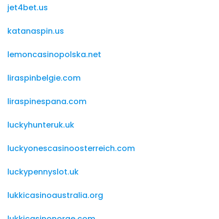
jet4bet.us
katanaspin.us
lemoncasinopolska.net
liraspinbelgie.com
liraspinespana.com
luckyhunteruk.uk
luckyonescasinoosterreich.com
luckypennyslot.uk
lukkicasinoaustralia.org
lukkicasinonorge.com