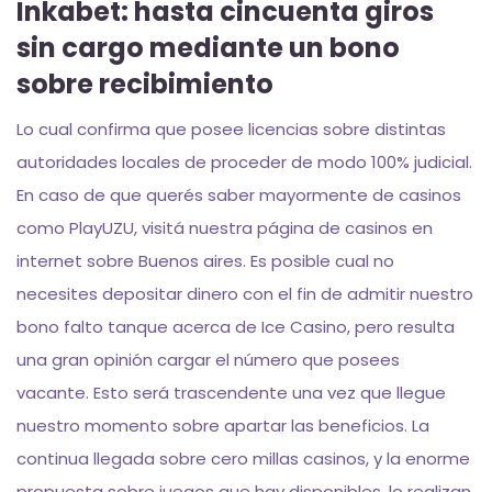
Inkabet: hasta cincuenta giros
sin cargo mediante un bono
sobre recibimiento
Lo cual confirma que posee licencias sobre distintas
autoridades locales de proceder de modo 100% judicial.
En caso de que querés saber mayormente de casinos
como PlayUZU, visitá nuestra página de casinos en
internet sobre Buenos aires. Es posible cual no
necesites depositar dinero con el fin de admitir nuestro
bono falto tanque acerca de Ice Casino, pero resulta
una gran opinión cargar el número que posees
vacante. Esto será trascendente una vez que llegue
nuestro momento sobre apartar las beneficios. La
continua llegada sobre cero millas casinos, y la enorme
propuesta sobre juegos que hay disponibles, lo realizan