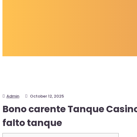
Admin
October 12, 2025
Bono carente Tanque Casino
falto tanque