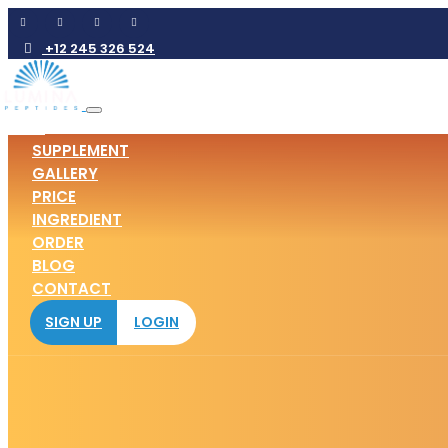
+12 245 326 524
HOME
BLOG DETAILS TITLE
SUPPLEMENT
GALLERY
PRICE
INGREDIENT
ORDER
BLOG
CONTACT
SIGN UP
LOGIN