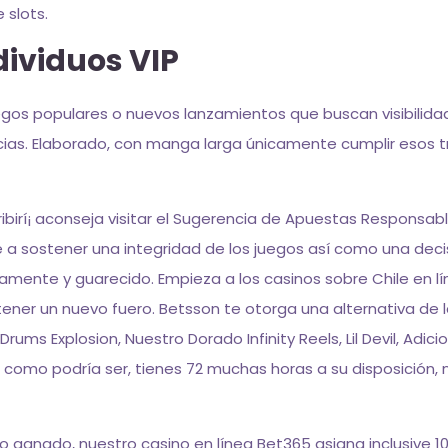
 slots.
dividuos VIP
juegos populares o nuevos lanzamientos que buscan visibilid
ancias. Elaborado, con manga larga únicamente cumplir esos 
irí¡ aconseja visitar el Sugerencia de Apuestas Responsabl
ostener una integridad de los juegos así­ como una decisi
mente y guarecido. Empieza a los casinos sobre Chile en lín
tener un nuevo fuero. Betsson te otorga una alternativa de l
ms Explosion, Nuestro Dorado Infinity Reels, Lil Devil, Adici
 como podrí­a ser, tienes 72 muchas horas a su disposición
o ganado, nuestro casino en línea Bet365 asigna inclusive 1