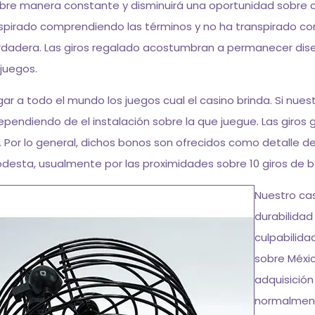
bre manera constante y disminuirá una oportunidad sobre c
spirado comprendiendo las términos y no ha transpirado cond
erdadera. Las giros regalado acostumbran a permanecer dis
juegos.
gar a todo el mundo los juegos cual el casino brinda. Si nues
pendiendo de el instalación sobre la que juegue. Las giros 
. Por lo general, dichos bonos son ofrecidos como detalle de
odesta, usualmente por las proximidades sobre 10 giros de b
Nuestro cas
durabilidad
culpabilida
sobre Méxic
adquisición
normalment