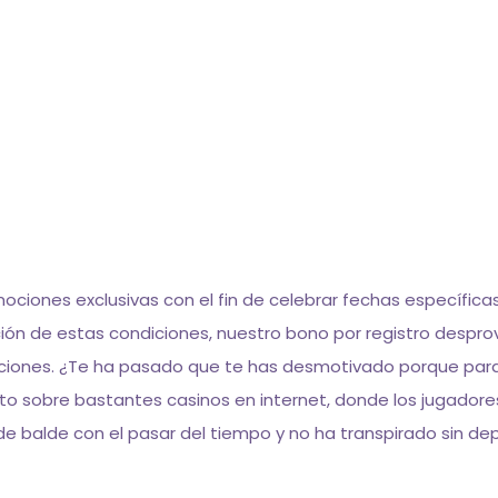
ciones exclusivas con el fin de celebrar fechas específicas
ción de estas condiciones, nuestro bono por registro despro
cciones.
¿Te ha pasado que te has desmotivado porque para 
to sobre bastantes casinos en internet, donde los jugadore
 balde con el pasar del tiempo y no ha transpirado sin de