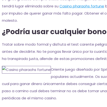
tendrá lugar eliminada sobre su
Casino pharaohs fortune
b
por impulso de querer ganar más falto pagar. Obtener el 
molesto.
¿Podría usar cualquier bono 
Tratar sobre modo formal y disfruta el test carente peli
antes de decidirte. No te pongas llevar único por la cuantí
ha transpirado justa, allende de estas promociones definit
Oriente juego diseñado por Sp
populares actualmente. Os suve
cual para ganar dinero únicamente debes conseguir cierta 
paso a camino cual debes terminar no os debe tomar unas d
periódicas de el mismo casino.