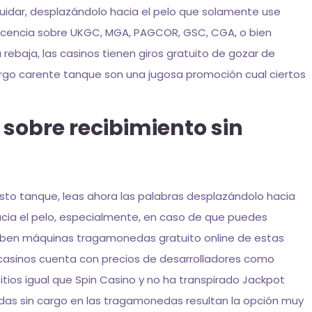
cuidar, desplazándolo hacia el pelo que solamente use
icencia sobre UKGC, MGA, PAGCOR, GSC, CGA, o bien
rebaja, las casinos tienen giros gratuito de gozar de
argo carente tanque son una jugosa promoción cual ciertos
sobre recibimiento sin
isto tanque, leas ahora las palabras desplazándolo hacia
 hacia el pelo, especialmente, en caso de que puedes
deben máquinas tragamonedas gratuito online de estas
 casinos cuenta con precios de desarrolladores como
ios igual que Spin Casino y no ha transpirado Jackpot
adas sin cargo en las tragamonedas resultan la opción muy