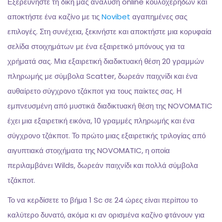
Εξερευνήστε τη δική μας ανάλυση online κουλοχέρηδων και
αποκτήστε ένα καζίνο με τις
Novibet
αγαπημένες σας
επιλογές. Στη συνέχεια, ξεκινήστε και αποκτήστε μια κορυφαία
σελίδα στοιχημάτων με ένα εξαιρετικό μπόνους για τα
χρήματά σας. Μια εξαιρετική διαδικτυακή θέση 20 γραμμών
πληρωμής με σύμβολα Scatter, δωρεάν παιχνίδι και ένα
αυθαίρετο σύγχρονο τζάκποτ για τους παίκτες σας. Η
εμπνευσμένη από μυστικά διαδικτυακή θέση της NOVOMATIC
έχει μια εξαιρετική εικόνα, 10 γραμμές πληρωμής και ένα
σύγχρονο τζάκποτ. Το πρώτο μιας εξαιρετικής τριλογίας από
αιγυπτιακά στοιχήματα της NOVOMATIC, η οποία
περιλαμβάνει Wilds, δωρεάν παιχνίδι και πολλά σύμβολα
τζάκποτ.
Το να κερδίσετε το βήμα 1 Sc σε 24 ώρες είναι περίπου το
καλύτερο δυνατό, ακόμα κι αν ορισμένα καζίνο φτάνουν για