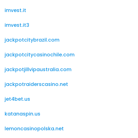
imvest.it
imvest.it3
jackpotcitybrazil.com
jackpotcitycasinochile.com
jackpotjillvipaustralia.com
jackpotraiderscasino.net
jet4bet.us
katanaspin.us
lemoncasinopolska.net