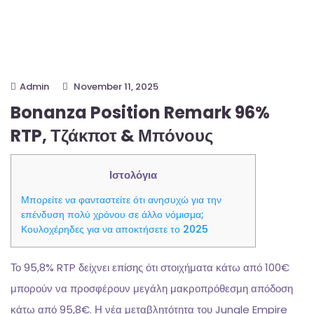
Admin
November 11, 2025
Bonanza Position Remark 96%
RTP, Τζάκποτ & Μπόνους
Ιστολόγια
Μπορείτε να φανταστείτε ότι ανησυχώ για την
επένδυση πολύ χρόνου σε άλλο νόμισμα;
Κουλοχέρηδες για να αποκτήσετε το 2025
Το 95,8% RTP δείχνει επίσης ότι στοιχήματα κάτω από 100€
μπορούν να προσφέρουν μεγάλη μακροπρόθεσμη απόδοση
κάτω από 95,8€. Η νέα μεταβλητότητα του Jungle Empire