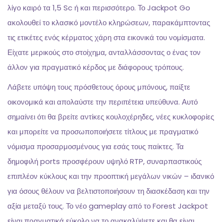
λίγο καιρό τα 1,5 Sc ή και περισσότερο. Το Jackpot Go
ακολουθεί το κλασικό μοντέλο κληρώσεων, παρακάμπτοντας
τις ετικέτες ενός κέρματος χάρη στα εικονικά του νομίσματα.
Είχατε μερικούς στο στοίχημα, ανταλλάσσοντας ο ένας τον
άλλον για πραγματικό κέρδος με διάφορους τρόπους.
Λάβετε υπόψη τους πρόσθετους όρους μπόνους, παίξτε
οικονομικά και απολαύστε την περιπέτεια υπεύθυνα. Αυτό
σημαίνει ότι θα βρείτε αντίκες κουλοχέρηδες, νέες κυκλοφορίες
και μπορείτε να προσωποποιήσετε τίτλους με πραγματικό
νόμισμα προσαρμοσμένους για εσάς τους παίκτες. Τα
δημοφιλή ports προσφέρουν υψηλό RTP, συναρπαστικούς
επιπλέον κύκλους και την προοπτική μεγάλων νικών – ιδανικό
για όσους θέλουν να βελτιστοποιήσουν τη διασκέδαση και την
αξία μεταξύ τους. Το νέο gameplay από το Forest Jackpot
είναι πραγματικά εύκολο να το ανακαλύψετε και θα είναι