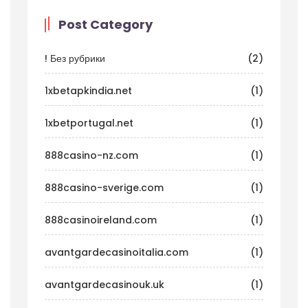
Post Category
! Без рубрики
(2)
1xbetapkindia.net
(1)
1xbetportugal.net
(1)
888casino-nz.com
(1)
888casino-sverige.com
(1)
888casinoireland.com
(1)
avantgardecasinoitalia.com
(1)
avantgardecasinouk.uk
(1)