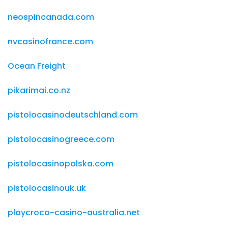
neospincanada.com
nvcasinofrance.com
Ocean Freight
pikarimai.co.nz
pistolocasinodeutschland.com
pistolocasinogreece.com
pistolocasinopolska.com
pistolocasinouk.uk
playcroco-casino-australia.net