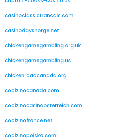
captain-cooks-casino.uk
casinoclassicfrancais.com
casinodaysnorge.net
chickengamegambling.org.uk
chickengamegambling.us
chickenroadcanada.org
coolzinocanada.com
coolzinocasinoosterreich.com
coolzinofrance.net
coolzinopolska.com