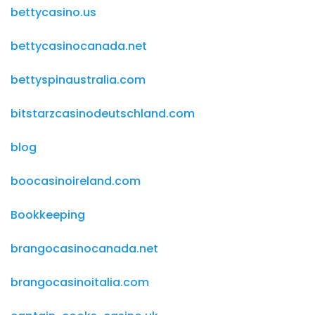
bettycasino.us
bettycasinocanada.net
bettyspinaustralia.com
bitstarzcasinodeutschland.com
blog
boocasinoireland.com
Bookkeeping
brangocasinocanada.net
brangocasinoitalia.com