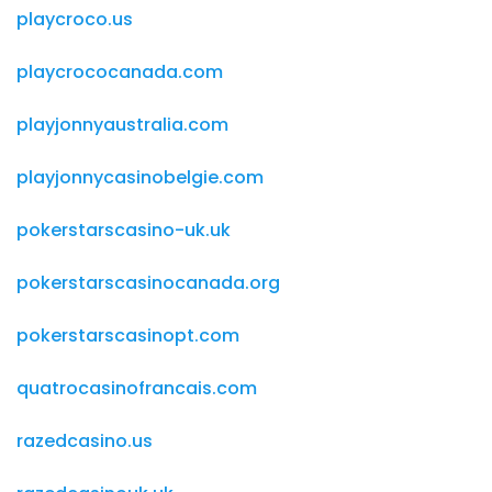
playcroco.us
playcrococanada.com
playjonnyaustralia.com
playjonnycasinobelgie.com
pokerstarscasino-uk.uk
pokerstarscasinocanada.org
pokerstarscasinopt.com
quatrocasinofrancais.com
razedcasino.us