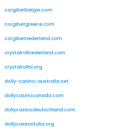
corgibetbelgie.com
corgibetgreece.com
corgibetnederland.com
crystalrollnederland.com
crystalrollnl.org
dolly-casino-australia.net
dollycasinocanada.com
dollycasinodeutschland.com
dollycasinoitalia.org