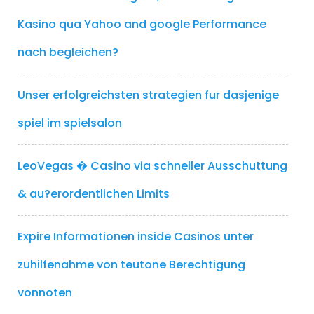
Kasino qua Yahoo and google Performance
nach begleichen?
Unser erfolgreichsten strategien fur dasjenige
spiel im spielsalon
LeoVegas � Casino via schneller Ausschuttung
& au?erordentlichen Limits
Expire Informationen inside Casinos unter
zuhilfenahme von teutone Berechtigung
vonnoten