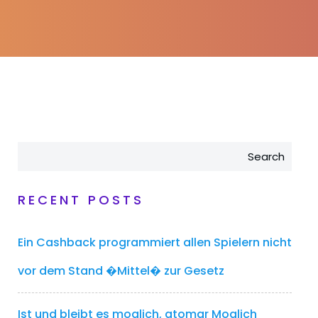
Search
RECENT POSTS
Ein Cashback programmiert allen Spielern nicht
vor dem Stand �Mittel� zur Gesetz
Ist und bleibt es moglich, atomar Moglich