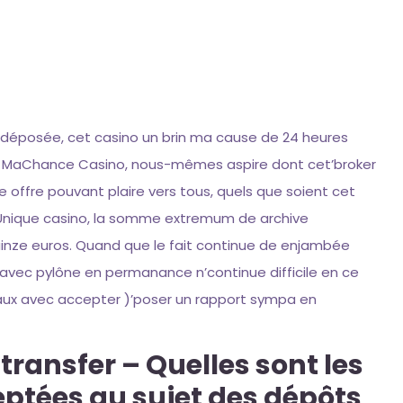
déposée, cet casino un brin ma cause de 24 heures
és MaChance Casino, nous-mêmes aspire dont cet’broker
e offre pouvant plaire vers tous, quels que soient cet
inUnique casino, la somme extremum de archive
uinze euros.
Quand que le fait continue de enjambée
e avec pylône en permanance n’continue difficile en ce
maux avec accepter )’poser un rapport sympa en
ransfer – Quelles sont les
ptées au sujet des dépôts