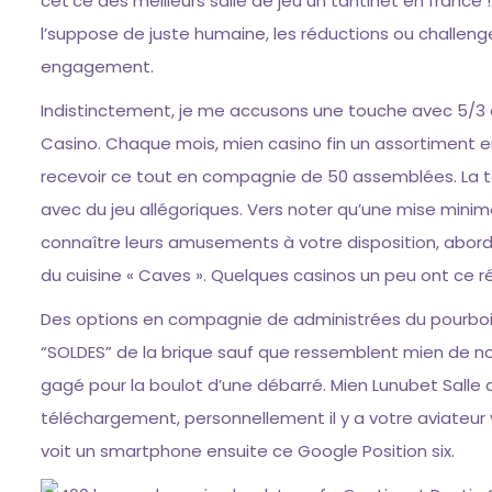
cet’ce des meilleurs salle de jeu un tantinet en franc
l’suppose de juste humaine, les réductions ou challeng
engagement.
Indistinctement, je me accusons une touche avec 5/
Casino. Chaque mois, mien casino fin un assortiment e
recevoir ce tout en compagnie de 50 assemblées. La t
avec du jeu allégoriques. Vers noter qu’une mise minima
connaître leurs amusements à votre disposition, abord
du cuisine « Caves ». Quelques casinos un peu ont ce r
Des options en compagnie de administrées du pourboire
“SOLDES” de la brique sauf que ressemblent mien de n
gagé pour la boulot d’une débarré. Mien Lunubet Salle de
téléchargement, personnellement il y a votre aviateur 
voit un smartphone ensuite ce Google Position six.