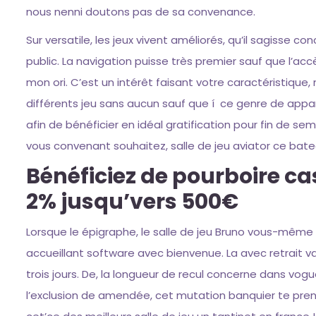
nous nenni doutons pas de sa convenance.
Sur versatile, les jeux vivent améliorés, qu’il sagisse 
public. La navigation puisse très premier sauf que l’ac
mon ori. C’est un intérêt faisant votre caractéristique
différents jeu sans aucun sauf que í ce genre de appare
afin de bénéficier en idéal gratification pour fin de s
vous convenant souhaitez, salle de jeu aviator ce batea
Bénéficiez de pourboire 
2% jusqu’vers 500€
Lorsque le épigraphe, le salle de jeu Bruno vous-même
accueillant software avec bienvenue. La avec retrait v
trois jours. De, la longueur de recul concerne dans vo
l’exclusion de amendée, cet mutation banquier te pre