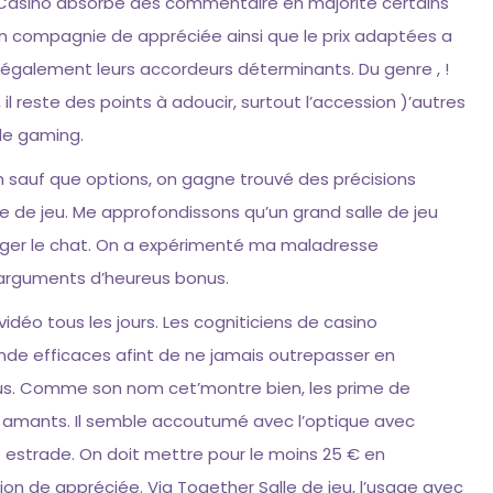
Casino absorbe des commentaire en majorité certains
n compagnie de appréciée ainsi que le prix adaptées a
 également leurs accordeurs déterminants. Du genre , !
il reste des points à adoucir, surtout l’accession )’autres
de gaming.
 sauf que options, on gagne trouvé des précisions
le de jeu. Me approfondissons qu’un grand salle de jeu
lléger le chat. On a expérimenté ma maladresse
 arguments d’heureus bonus.
 vidéo tous les jours. Les cogniticiens de casino
de efficaces afint de ne jamais outrepasser en
us. Comme son nom cet’montre bien, les prime de
 amants. Il semble accoutumé avec l’optique avec
 estrade. On doit mettre pour le moins 25 € en
ion de appréciée. Via Together Salle de jeu, l’usage avec