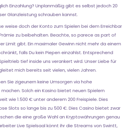
üglich Einzahlung? Unplanmäßig gibt es selbst jedoch 20
ser Glanzleistung schrauben kannst.
diese weise doch der Konto zum Spielen bei dem Erreichbar
e Prämie zu beibehalten. Beachte, so parece as part of
 Limit gibt. Ein maximaler Gewinn nicht mehr da einem
ränkt, falls Du kein Piepen einzahlst. Entsprechend
eltrieb tief inside uns verankert wird. Unser Liebe für
itet mich bereits seit vielen, vielen Jahren.
sen Sie zigeunern keine Umsorgen via hohe
machen. Solch ein Kasino bietet neuen Spielern
it wie 1.500 € unter anderem 200 Freispiele. Dies
 Slots so lange bis zu 500 €. Dies Casino bietet zwar
ischen die eine große Wahl an Kryptowährungen genau
tarbeiter Live Spielsaal könnt ihr die Streams von Swintt,