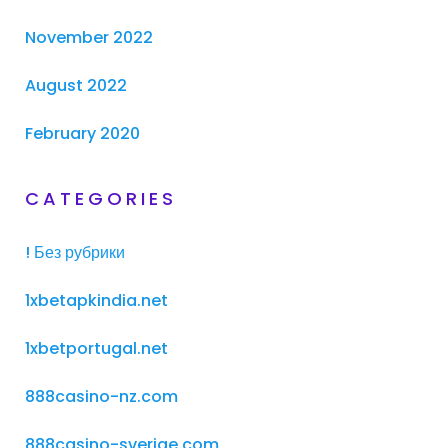
November 2022
August 2022
February 2020
CATEGORIES
! Без рубрики
1xbetapkindia.net
1xbetportugal.net
888casino-nz.com
888casino-sverige.com