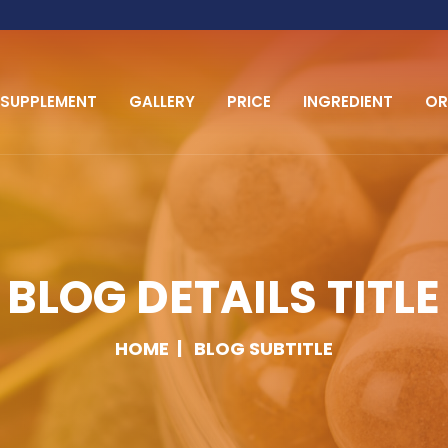
SUPPLEMENT
GALLERY
PRICE
INGREDIENT
OR
BLOG DETAILS TITLE
HOME
BLOG SUBTITLE