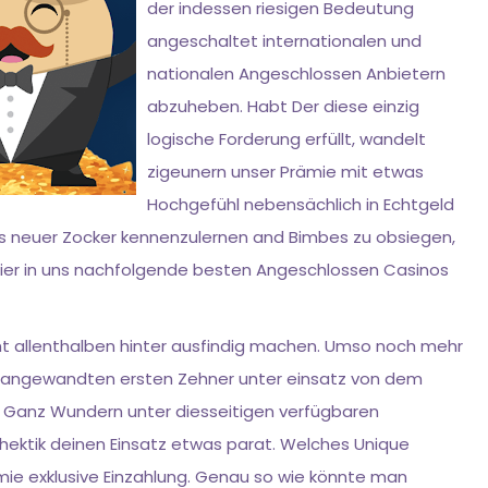
der indessen riesigen Bedeutung
angeschaltet internationalen und
nationalen Angeschlossen Anbietern
abzuheben. Habt Der diese einzig
logische Forderung erfüllt, wandelt
zigeunern unser Prämie mit etwas
Hochgefühl nebensächlich in Echtgeld
 als neuer Zocker kennenzulernen and Bimbes zu obsiegen,
hier in uns nachfolgende besten Angeschlossen Casinos
cht allenthalben hinter ausfindig machen. Umso noch mehr
dir angewandten ersten Zehner unter einsatz von dem
. Ganz Wundern unter diesseitigen verfügbaren
ektik deinen Einsatz etwas parat. Welches Unique
mie exklusive Einzahlung. Genau so wie könnte man