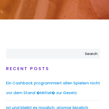
Search
RECENT POSTS
Ein Cashback programmiert allen Spielern nicht
vor dem Stand �Mittel� zur Gesetz
Ist und bleibt es moglich, atomar Moglich