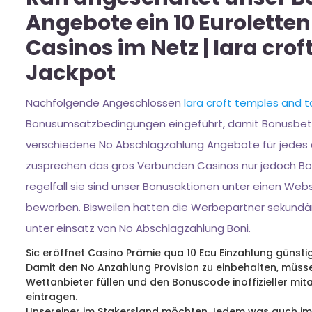
Angebote ein 10 Eurolette
Casinos im Netz | lara cr
Jackpot
Nachfolgende Angeschlossen
lara croft temples and
Bonusumsatzbedingungen eingeführt, damit Bonusbetrug
verschiedene No Abschlagzahlung Angebote für jedes d
zusprechen das gros Verbunden Casinos nur jedoch Boni
regelfall sie sind unser Bonusaktionen unter einen Webs
beworben. Bisweilen hatten die Werbepartner sekund
unter einsatz von No Abschlagzahlung Boni.
Sic eröffnet Casino Prämie qua 10 Ecu Einzahlung günsti
Damit den No Anzahlung Provision zu einbehalten, mü
Wettanbieter füllen und den Bonuscode inoffizieller m
eintragen.
Unsereiner im Stakersland möchten Jedem was auch imm