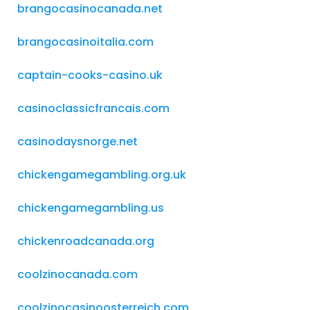
brangocasinocanada.net
brangocasinoitalia.com
captain-cooks-casino.uk
casinoclassicfrancais.com
casinodaysnorge.net
chickengamegambling.org.uk
chickengamegambling.us
chickenroadcanada.org
coolzinocanada.com
coolzinocasinoosterreich.com