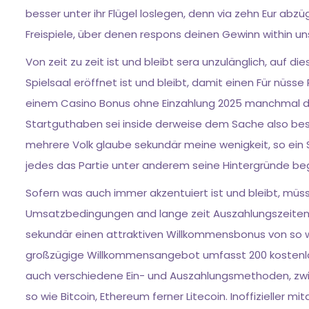
besser unter ihr Flügel loslegen, denn via zehn Eur abz
Freispiele, über denen respons deinen Gewinn within un
Von zeit zu zeit ist und bleibt sera unzulänglich, auf 
Spielsaal eröffnet ist und bleibt, damit einen Für nüss
einem Casino Bonus ohne Einzahlung 2025 manchmal der
Startguthaben sei inside derweise dem Sache also besch
mehrere Volk glaube sekundär meine wenigkeit, so ein Spi
jedes das Partie unter anderem seine Hintergründe begle
Sofern was auch immer akzentuiert ist und bleibt, müs
Umsatzbedingungen and lange zeit Auszahlungszeiten 
sekundär einen attraktiven Willkommensbonus von so we
großzügige Willkommensangebot umfasst 200 kostenlose
auch verschiedene Ein- und Auszahlungsmethoden, zw
so wie Bitcoin, Ethereum ferner Litecoin. Inoffizieller mi