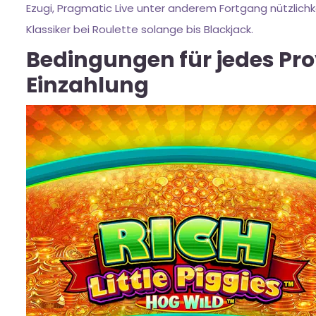
Ezugi, Pragmatic Live unter anderem Fortgang nützlichke
Klassiker bei Roulette solange bis Blackjack.
Bedingungen für jedes Pro
Einzahlung