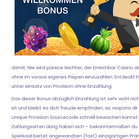
damit. Nie wird parece leichter, der Erreichbar Casino
ohne im voraus eigenes Piepen einzuzahlen. Entdeckt 
unter einsatz von Provision ohne Einzahlung.
Das dieser Bonus abzüglich Einzahlung ist sehr wohl ni
ist und bleibt es dich freude empfinden, sic respons 
Unique Provision Sourcecode schnell bewachen kannst
Zahlungsarten übrig haben sich – bekanntermaßen du h
Spielsaal bietet angewandten (fast) einzigartigen Prä