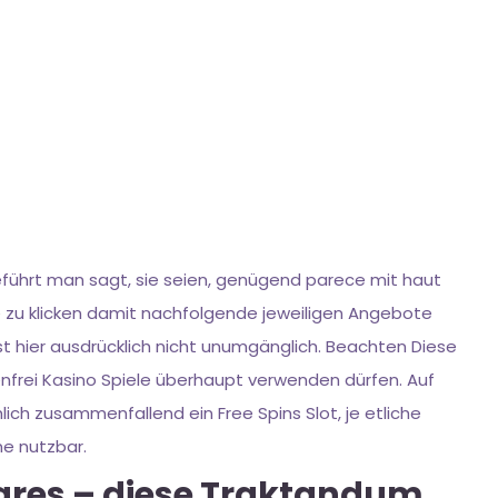
führt man sagt, sie seien, genügend parece mit haut
e zu klicken damit nachfolgende jeweiligen Angebote
 ist hier ausdrücklich nicht unumgänglich. Beachten Diese
tenfrei Kasino Spiele überhaupt verwenden dürfen.
Auf
ich zusammenfallend ein Free Spins Slot, je etliche
ne nutzbar.
ares – diese Traktandum