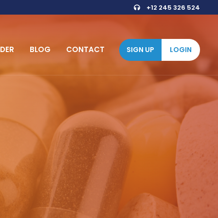
+12 245 326 524
DER
BLOG
CONTACT
SIGN UP
LOGIN