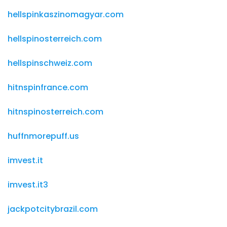
hellspinkaszinomagyar.com
hellspinosterreich.com
hellspinschweiz.com
hitnspinfrance.com
hitnspinosterreich.com
huffnmorepuff.us
imvest.it
imvest.it3
jackpotcitybrazil.com