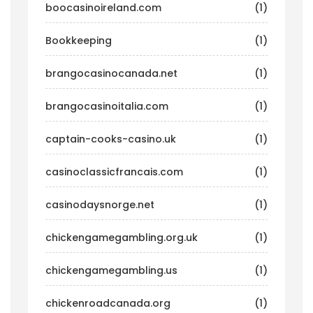
boocasinoireland.com
(1)
Bookkeeping
(1)
brangocasinocanada.net
(1)
brangocasinoitalia.com
(1)
captain-cooks-casino.uk
(1)
casinoclassicfrancais.com
(1)
casinodaysnorge.net
(1)
chickengamegambling.org.uk
(1)
chickengamegambling.us
(1)
chickenroadcanada.org
(1)