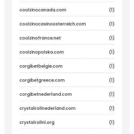
coolzinocanada.com
(1)
coolzinocasinoosterreich.com
(1)
coolzinofrance.net
(1)
coolzinopolska.com
(1)
corgibetbelgie.com
(1)
corgibetgreece.com
(1)
corgibetnederland.com
(1)
crystalrollnederland.com
(1)
crystalrollnl.org
(1)