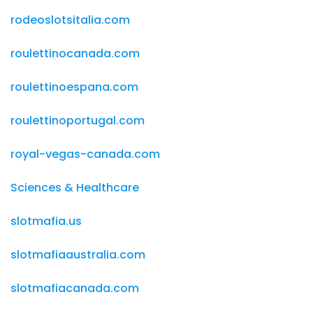
rodeoslotsitalia.com
roulettinocanada.com
roulettinoespana.com
roulettinoportugal.com
royal-vegas-canada.com
Sciences & Healthcare
slotmafia.us
slotmafiaaustralia.com
slotmafiacanada.com