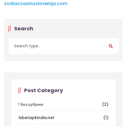
zodiaccasinoslovenija.com
Search
Post Category
! Без рубрики
(2)
1xbetapkindia.net
(1)