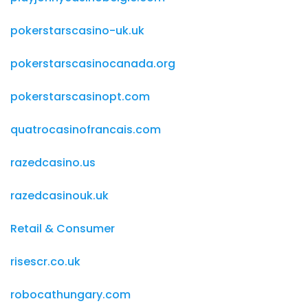
pokerstarscasino-uk.uk
pokerstarscasinocanada.org
pokerstarscasinopt.com
quatrocasinofrancais.com
razedcasino.us
razedcasinouk.uk
Retail & Consumer
risescr.co.uk
robocathungary.com