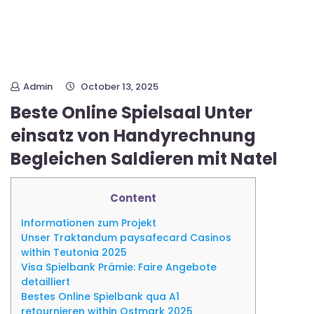
Admin
October 13, 2025
Beste Online Spielsaal Unter
einsatz von Handyrechnung
Begleichen Saldieren mit Natel
Content
Informationen zum Projekt
Unser Traktandum paysafecard Casinos
within Teutonia 2025
Visa Spielbank Prämie: Faire Angebote
detailliert
Bestes Online Spielbank qua A1
retournieren within Ostmark 2025