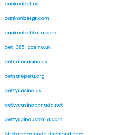
bankonbet.us
bankonbetgr.com
bankonbetitalia.com
bet-365-casino.uk
betsafecasino.us
betsafeperu.org
bettycasino.us
bettycasinocanada.net
bettyspinaustralia.com
bitstarzcasinodeutschland.com