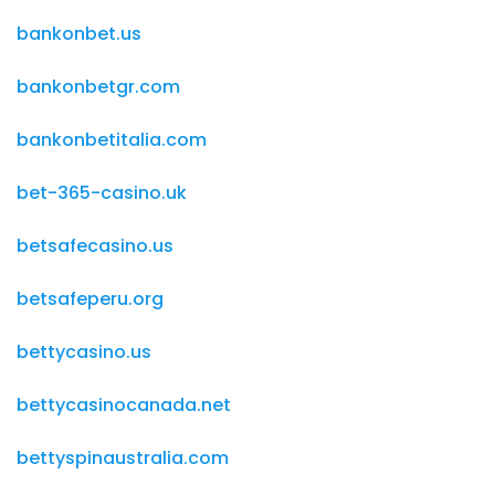
bankonbet.us
bankonbetgr.com
bankonbetitalia.com
bet-365-casino.uk
betsafecasino.us
betsafeperu.org
bettycasino.us
bettycasinocanada.net
bettyspinaustralia.com