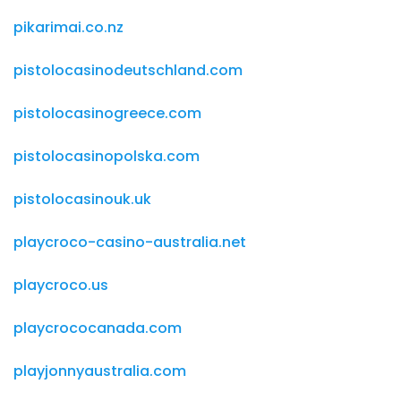
pikarimai.co.nz
pistolocasinodeutschland.com
pistolocasinogreece.com
pistolocasinopolska.com
pistolocasinouk.uk
playcroco-casino-australia.net
playcroco.us
playcrococanada.com
playjonnyaustralia.com