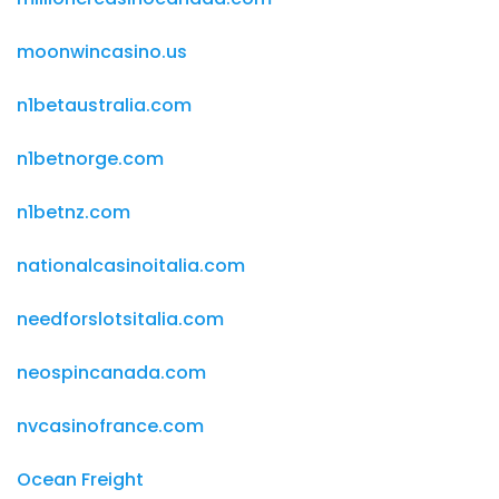
moonwincasino.us
n1betaustralia.com
n1betnorge.com
n1betnz.com
nationalcasinoitalia.com
needforslotsitalia.com
neospincanada.com
nvcasinofrance.com
Ocean Freight