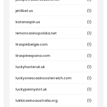
jet4bet.us
(1)
katanaspin.us
(1)
lemoncasinopolska.net
(1)
liraspinbelgie.com
(1)
liraspinespana.com
(1)
luckyhunteruk.uk
(1)
luckyonescasinoosterreich.com
(1)
luckypennyslot.uk
(1)
lukkicasinoaustralia.org
(1)