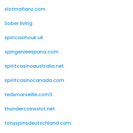
slotmafianz.com
Sober living
spincasinouk.uk
spingenieespana.com
spiritcasinoaustralia.net
spiritcasinocanada.com
tedxmarseille.com3
thundercoinsslot.net
tonyspinsdeutschland.com