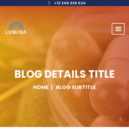
+12 245 326 524
BLOG DETAILS TITLE
HOME
BLOG SUBTITLE