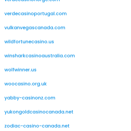
verdecasinoportugal.com
vulkanvegascanada.com
wildfortunecasino.us
winsharkcasinoaustralia.com
wolfwinner.us
woocasino.org.uk
yabby-casinonz.com
yukongoldcasinocanada.net
zodiac-casino-canada.net