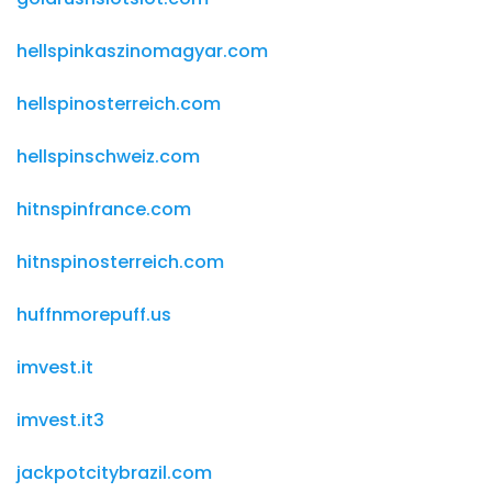
hellspinkaszinomagyar.com
hellspinosterreich.com
hellspinschweiz.com
hitnspinfrance.com
hitnspinosterreich.com
huffnmorepuff.us
imvest.it
imvest.it3
jackpotcitybrazil.com