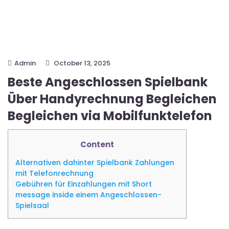
Admin
October 13, 2025
Beste Angeschlossen Spielbank
Über Handyrechnung Begleichen
Begleichen via Mobilfunktelefon
Content
Alternativen dahinter Spielbank Zahlungen
mit Telefonrechnung
Gebühren für Einzahlungen mit Short
message inside einem Angeschlossen-
Spielsaal