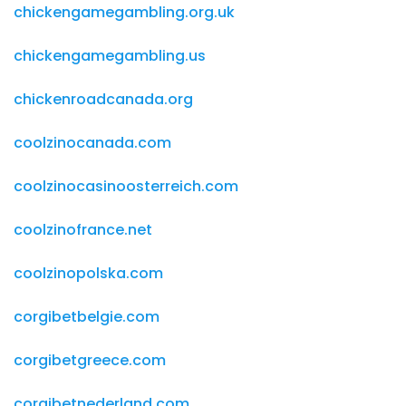
chickengamegambling.org.uk
chickengamegambling.us
chickenroadcanada.org
coolzinocanada.com
coolzinocasinoosterreich.com
coolzinofrance.net
coolzinopolska.com
corgibetbelgie.com
corgibetgreece.com
corgibetnederland.com