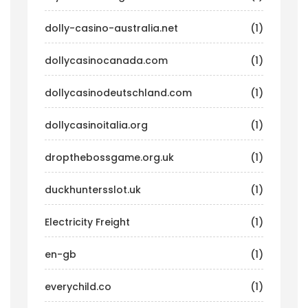
dolly-casino-australia.net
(1)
dollycasinocanada.com
(1)
dollycasinodeutschland.com
(1)
dollycasinoitalia.org
(1)
dropthebossgame.org.uk
(1)
duckhuntersslot.uk
(1)
Electricity Freight
(1)
en-gb
(1)
everychild.co
(1)