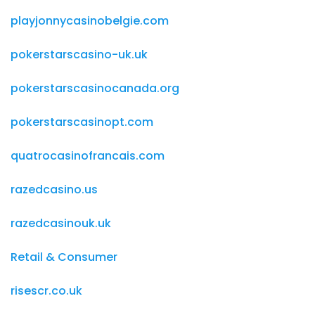
playjonnycasinobelgie.com
pokerstarscasino-uk.uk
pokerstarscasinocanada.org
pokerstarscasinopt.com
quatrocasinofrancais.com
razedcasino.us
razedcasinouk.uk
Retail & Consumer
risescr.co.uk