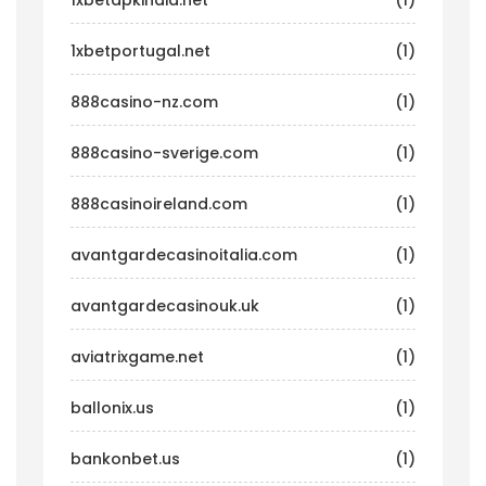
1xbetapkindia.net
(1)
1xbetportugal.net
(1)
888casino-nz.com
(1)
888casino-sverige.com
(1)
888casinoireland.com
(1)
avantgardecasinoitalia.com
(1)
avantgardecasinouk.uk
(1)
aviatrixgame.net
(1)
ballonix.us
(1)
bankonbet.us
(1)