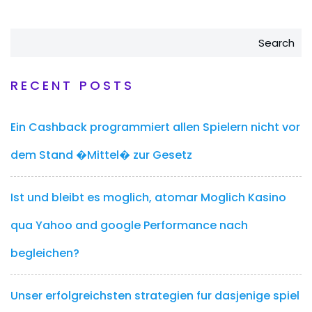
Search
RECENT POSTS
Ein Cashback programmiert allen Spielern nicht vor
dem Stand �Mittel� zur Gesetz
Ist und bleibt es moglich, atomar Moglich Kasino
qua Yahoo and google Performance nach
begleichen?
Unser erfolgreichsten strategien fur dasjenige spiel