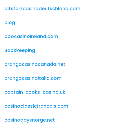
bitstarzcasinodeutschland.com
blog
boocasinoireland.com
Bookkeeping
brangocasinocanada.net
brangocasinoitalia.com
captain-cooks-casino.uk
casinoclassicfrancais.com
casinodaysnorge.net