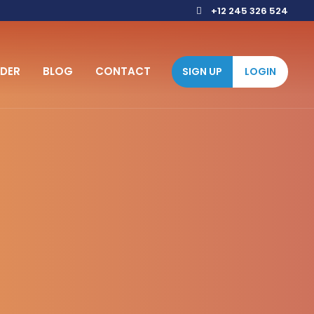
+12 245 326 524
DER
BLOG
CONTACT
SIGN UP
LOGIN