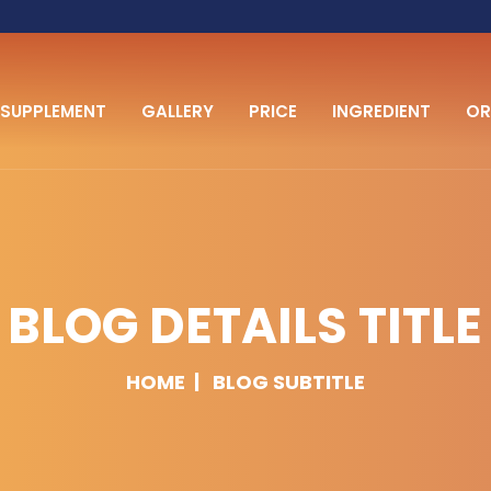
SUPPLEMENT
GALLERY
PRICE
INGREDIENT
OR
BLOG DETAILS TITLE
HOME
BLOG SUBTITLE