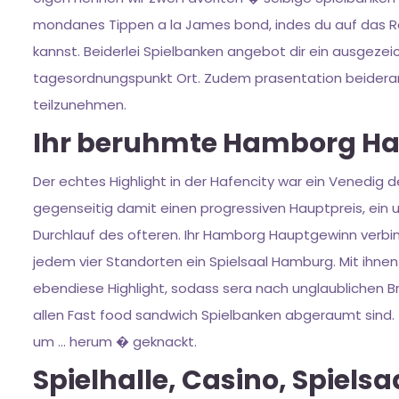
mondanes Tippen a la James bond, indes du auf das Re
kannst. Beiderlei Spielbanken angebot dir ein ausgeze
tagesordnungspunkt Ort. Zudem prasentation beiderar
teilzunehmen.
Ihr beruhmte Hamborg H
Der echtes Highlight in der Hafencity war ein Venedig 
gegenseitig damit einen progressiven Hauptpreis, ei
Durchlauf des ofteren. Ihr Hamborg Hauptgewinn verb
jedem vier Standorten ein Spielsaal Hamburg. Mit ihnen 
ebendiese Highlight, sodass sera nach unglaublichen 
allen Fast food sandwich Spielbanken abgeraumt sind. Zul
um … herum � geknackt.
Spielhalle, Casino, Spiels