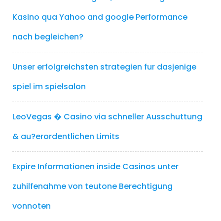
Kasino qua Yahoo and google Performance
nach begleichen?
Unser erfolgreichsten strategien fur dasjenige
spiel im spielsalon
LeoVegas � Casino via schneller Ausschuttung
& au?erordentlichen Limits
Expire Informationen inside Casinos unter
zuhilfenahme von teutone Berechtigung
vonnoten