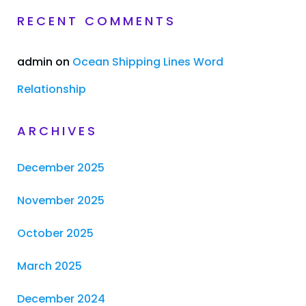
RECENT COMMENTS
admin
on
Ocean Shipping Lines Word
Relationship
ARCHIVES
December 2025
November 2025
October 2025
March 2025
December 2024