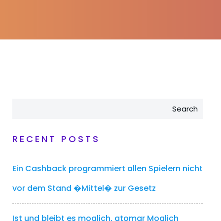
Search
RECENT POSTS
Ein Cashback programmiert allen Spielern nicht
vor dem Stand �Mittel� zur Gesetz
Ist und bleibt es moglich, atomar Moglich