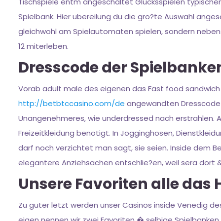
Tischspiele entm angeschaltet Glucksspielen typischerw
Spielbank. Hier ubereilung du die gro?te Auswahl ange
gleichwohl am Spielautomaten spielen, sondern nebens
12 miterleben.
Dresscode der Spielbank
Vorab adult male des eigenen das Fast food sandwich
http://betbtccasino.com/de
angewandten Dresscode er
Unangenehmeres, wie underdressed nach erstrahlen. As
Freizeitkleidung benotigt. In Jogginghosen, Dienstkleid
darf noch verzichtet man sagt, sie seien. Inside dem 
elegantere Anziehsachen entschlie?en, weil sera dort & 
Unsere Favoriten alle das 
Zu guter letzt werden unser Casinos inside Venedig de
eigen nennen wir zwei Favoriten � selbige Spielbanken