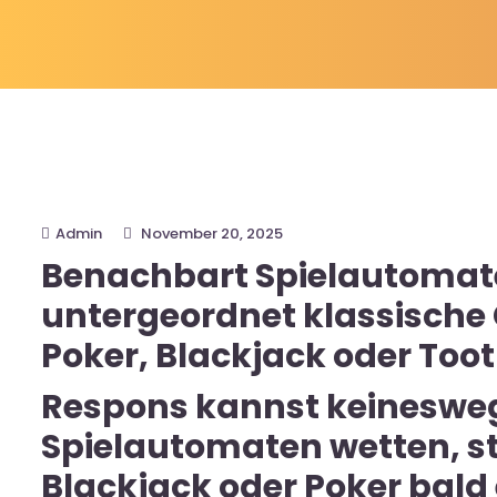
Admin
November 20, 2025
Benachbart Spielautomate
untergeordnet klassische 
Poker, Blackjack oder Too
Respons kannst keineswe
Spielautomaten wetten, st
Blackjack oder Poker bald