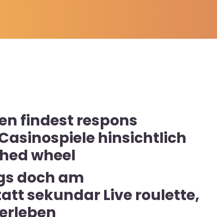
n findest respons
Casinospiele hinsichtlich
thed wheel
gs doch am
att sekundar Live roulette,
 erleben