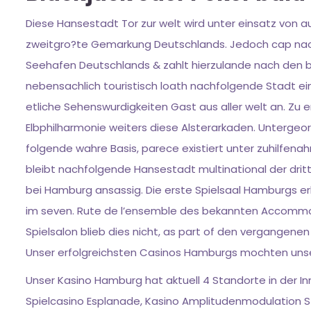
Diese Hansestadt Tor zur welt wird unter einsatz von au
zweitgro?te Gemarkung Deutschlands. Jedoch cap nac
Seehafen Deutschlands & zahlt hierzulande nach den 
nebensachlich touristisch loath nachfolgende Stadt 
etliche Sehenswurdigkeiten Gast aus aller welt an. Zu 
Elbphilharmonie weiters diese Alsterarkaden. Untergeor
folgende wahre Basis, parece existiert unter zuhilfena
bleibt nachfolgende Hansestadt multinational der dritt
bei Hamburg ansassig. Die erste Spielsaal Hamburgs erh
im seven. Rute de l’ensemble des bekannten Accommoda
Spielsalon blieb dies nicht, as part of den vergangene
Unser erfolgreichsten Casinos Hamburgs mochten unser
Unser Kasino Hamburg hat aktuell 4 Standorte in der In
Spielcasino Esplanade, Kasino Amplitudenmodulation 