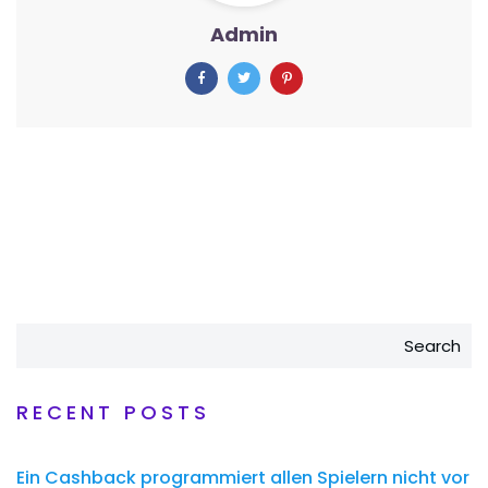
Admin
Search
RECENT POSTS
Ein Cashback programmiert allen Spielern nicht vor