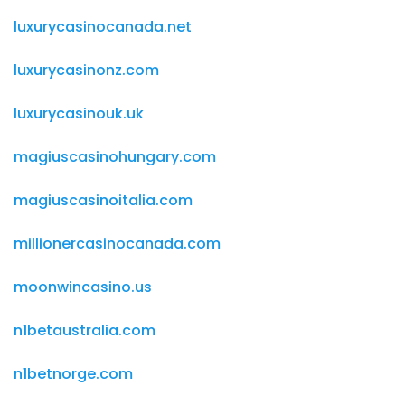
luxurycasinocanada.net
luxurycasinonz.com
luxurycasinouk.uk
magiuscasinohungary.com
magiuscasinoitalia.com
millionercasinocanada.com
moonwincasino.us
n1betaustralia.com
n1betnorge.com