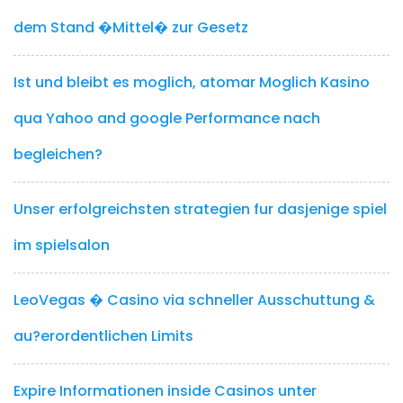
dem Stand �Mittel� zur Gesetz
Ist und bleibt es moglich, atomar Moglich Kasino
qua Yahoo and google Performance nach
begleichen?
Unser erfolgreichsten strategien fur dasjenige spiel
im spielsalon
LeoVegas � Casino via schneller Ausschuttung &
au?erordentlichen Limits
Expire Informationen inside Casinos unter