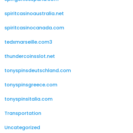
spiritcasinoaustralia.net
spiritcasinocanada.com
tedxmarseille.com3
thundercoinsslot.net
tonyspinsdeutschland.com
tonyspinsgreece.com
tonyspinsitalia.com
Transportation
Uncategorized