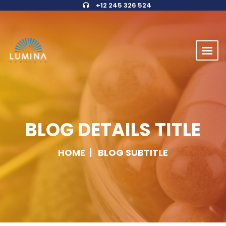
+12 245 326 524
BLOG DETAILS TITLE
HOME
BLOG SUBTITLE