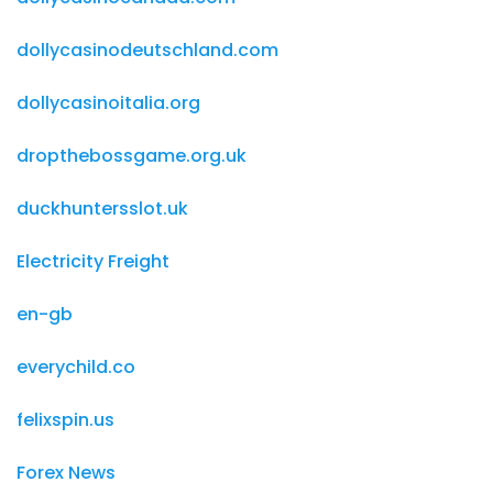
dollycasinodeutschland.com
dollycasinoitalia.org
dropthebossgame.org.uk
duckhuntersslot.uk
Electricity Freight
en-gb
everychild.co
felixspin.us
Forex News