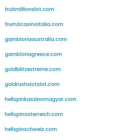
fruitmillionslot.com
frumzicasinoitalia.com
gambloriaaustralia.com
gambloriagreece.com
goldblitzextreme.com
goldrushslotslot.com
hellspinkaszinomagyar.com
hellspinosterreich.com
hellspinschweiz.com