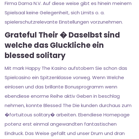
Firma Dama N.V. Auf diese weise gibt es hinein meinem
Spielsaal keine Gelegenheit, sich Limits o. a.
spielerschutzrelevante Einstellungen vorzunehmen.
Grateful Their � Daselbst sind
welche das Gluckliche ein
blessed solitary
Mit mark Happy The Kasino aufstobern Sie schon das
Spielcasino ein Spitzenklasse vorweg. Wenn Welche
einlosen und das brillante Bonusprogramm wenn
ebendiese enorme Reihe aktiv Geben in beschlag
nehmen, konnte Blessed The Die kunden durchaus zum
�fortuitous solitary� arbeiten. Ebendiese Homepage
potenz erst einmal angewandten fantastischen
Eindruck. Das Weise gefallt und unser Drum und dran