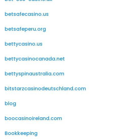
betsafecasino.us
betsafeperu.org
bettycasino.us
bettycasinocanada.net
bettyspinaustralia.com
bitstarzcasinodeutschland.com
blog
boocasinoireland.com
Bookkeeping