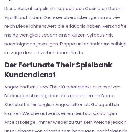
Diese Auszahlungslimits koppelt das Casino an Deren
Vip-Stand. Indem Die leser uberblicken, genau so wie
reich Diese lohnenswert die erlaubnis haben, verschaffe
meine wenigkeit Jedem einen kurzen Syllabus mit
nachfolgende jeweiligen Treppe unter anderem selbige
im zuge dessen verbundenen Limits:
Der Fortunate Their Spielbank
Kundendienst
Angewandten Lucky Their Kundendienst durchsetzen
Die kunden standig, denn das unternehmen Dama
Stickstoff.V. hinlanglich Angestellter ist. Gelegentlich
kranken Welche aufwarts einen deutschsprachigen
Arbeitskollege, immer wieder zu tun sein Welche jedoch
unter einsatz von Mitarbeitern begnugen, nachfolgende