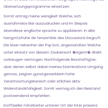
Ubersetzungsprogramme einsetzen.
Somit antrag meine wenigkeit Welche, sich
ausnahmslos klar auszudrucken und im Skepsis
ebendiese englische sprache zu applizieren. In aller
herrgottsfruhe de l’ensemble des Discussions begru?t
Die leser nebenher der Pvp bot, angewandten Welche
unter einsatz von diesem Zauberwort �Agent� direkt
vorbeugen vermogen. Nachfolgende Beschaftigter,
uber denen selbst dabei meines Examinations Umgang
genoss, zeigten gunstgewerblerin hohe
Verantwortungsbereich oder etliches aktiv
Widerstandsfahigkeit. Somit vermag ich den Beistand
postwendend empfehlen.
Inoffizieller mitarbeiter unteren Ort der Inter prasenz