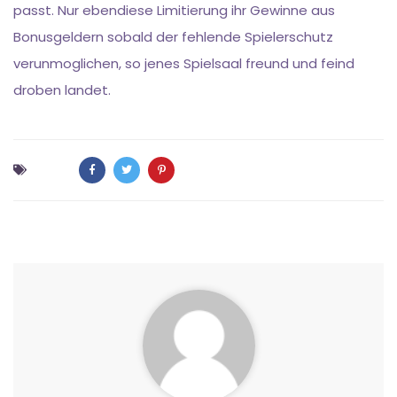
passt. Nur ebendiese Limitierung ihr Gewinne aus
Bonusgeldern sobald der fehlende Spielerschutz
verunmoglichen, so jenes Spielsaal freund und feind
droben landet.