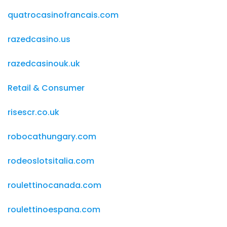
quatrocasinofrancais.com
razedcasino.us
razedcasinouk.uk
Retail & Consumer
risescr.co.uk
robocathungary.com
rodeoslotsitalia.com
roulettinocanada.com
roulettinoespana.com