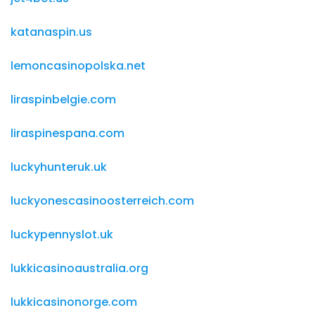
katanaspin.us
lemoncasinopolska.net
liraspinbelgie.com
liraspinespana.com
luckyhunteruk.uk
luckyonescasinoosterreich.com
luckypennyslot.uk
lukkicasinoaustralia.org
lukkicasinonorge.com