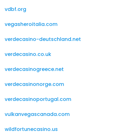
vdbf.org
vegasheroitalia.com
verdecasino-deutschland.net
verdecasino.co.uk
verdecasinogreece.net
verdecasinonorge.com
verdecasinoportugal.com
vulkanvegascanada.com
wildfortunecasino.us