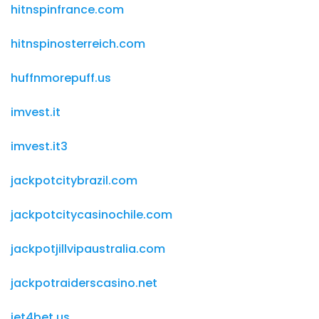
hitnspinfrance.com
hitnspinosterreich.com
huffnmorepuff.us
imvest.it
imvest.it3
jackpotcitybrazil.com
jackpotcitycasinochile.com
jackpotjillvipaustralia.com
jackpotraiderscasino.net
jet4bet.us