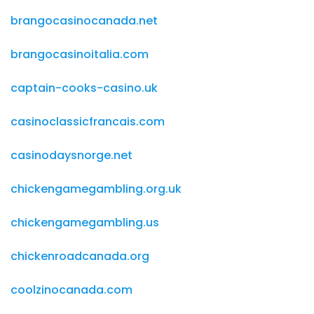
brangocasinocanada.net
brangocasinoitalia.com
captain-cooks-casino.uk
casinoclassicfrancais.com
casinodaysnorge.net
chickengamegambling.org.uk
chickengamegambling.us
chickenroadcanada.org
coolzinocanada.com