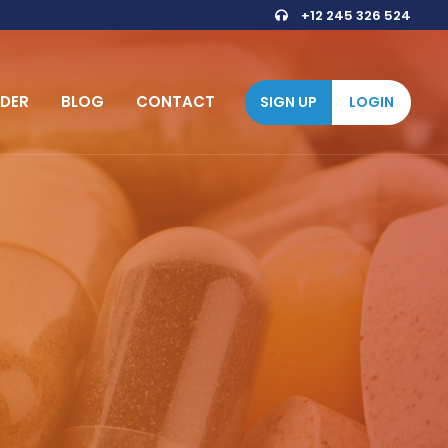
+12 245 326 524
DER
BLOG
CONTACT
SIGN UP
LOGIN