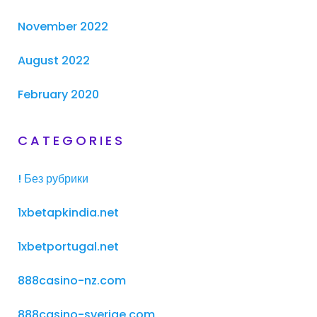
November 2022
August 2022
February 2020
CATEGORIES
! Без рубрики
1xbetapkindia.net
1xbetportugal.net
888casino-nz.com
888casino-sverige.com