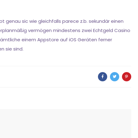
t genau sic wie gleichfalls parece z.b. sekundär einen
Außerplanmäßig vermögen mindestens zwei Echtgeld Casino
sämtliche einem Appstore auf iOS Geräten ferner
n sie sind.