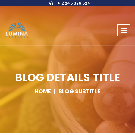
+12 245 326 524
BLOG DETAILS TITLE
HOME
BLOG SUBTITLE