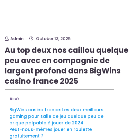
Admin
October 13, 2025
Au top deux nos caillou quelque
peu avec en compagnie de
largent profond dans BigWins
casino france 2025
Aisé
BigWins casino france: Les deux meilleurs
gaming pour salle de jeu quelque peu de
brique palpable à jouer de 2024
Peut-nous-mêmes jouer en roulette
gratuitement ?