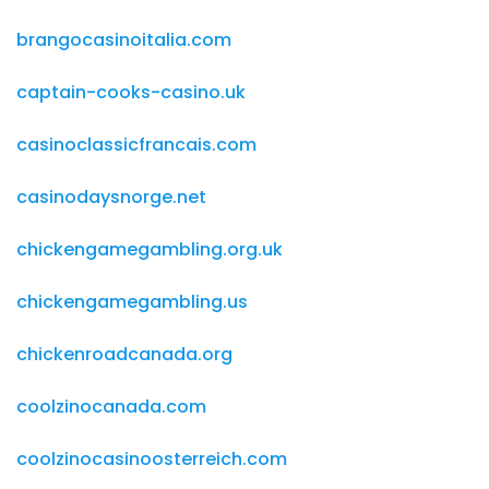
brangocasinoitalia.com
captain-cooks-casino.uk
casinoclassicfrancais.com
casinodaysnorge.net
chickengamegambling.org.uk
chickengamegambling.us
chickenroadcanada.org
coolzinocanada.com
coolzinocasinoosterreich.com