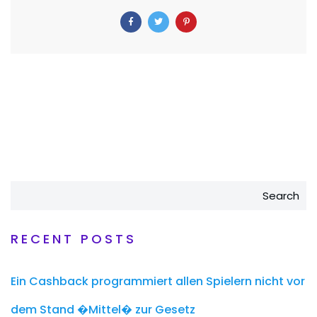
Search
RECENT POSTS
Ein Cashback programmiert allen Spielern nicht vor
dem Stand �Mittel� zur Gesetz