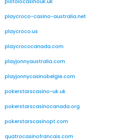
pistolocasinouk.uk
playcroco-casino-australia.net
playcroco.us
playcrococanada.com
playjonnyaustralia.com
playjonnycasinobelgie.com
pokerstarscasino-uk.uk
pokerstarscasinocanada.org
pokerstarscasinopt.com
quatrocasinofrancais.com