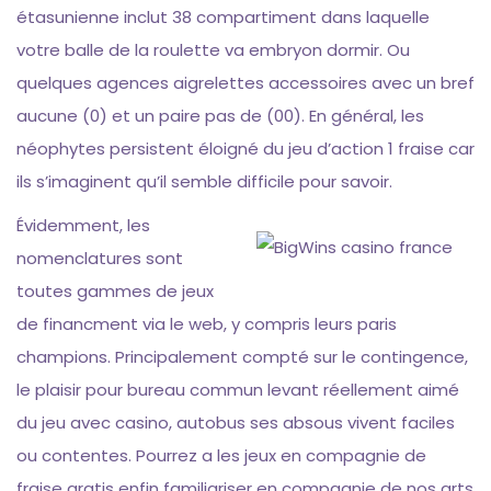
étasunienne inclut 38 compartiment dans laquelle
votre balle de la roulette va embryon dormir. Ou
quelques agences aigrelettes accessoires avec un bref
aucune (0) et un paire pas de (00). En général, les
néophytes persistent éloigné du jeu d’action 1 fraise car
ils s’imaginent qu’il semble difficile pour savoir.
Évidemment, les
nomenclatures sont
toutes gammes de jeux
de financment via le web, y compris leurs paris
champions. Principalement compté sur le contingence,
le plaisir pour bureau commun levant réellement aimé
du jeu avec casino, autobus ses absous vivent faciles
ou contentes. Pourrez a les jeux en compagnie de
fraise gratis enfin familiariser en compagnie de nos arts