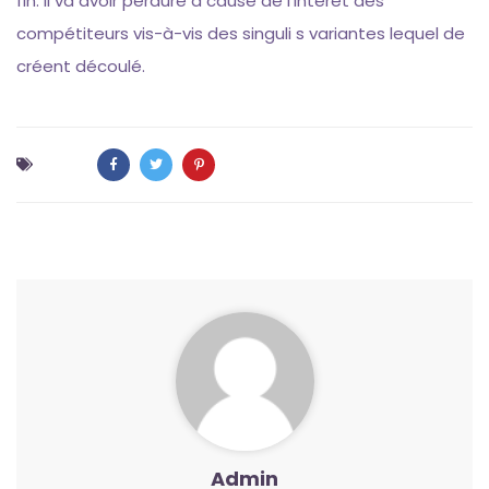
fin. Il va avoir perduré à cause de l’intérêt des
compétiteurs vis-à-vis des singuli s variantes lequel de
créent découlé.
Admin