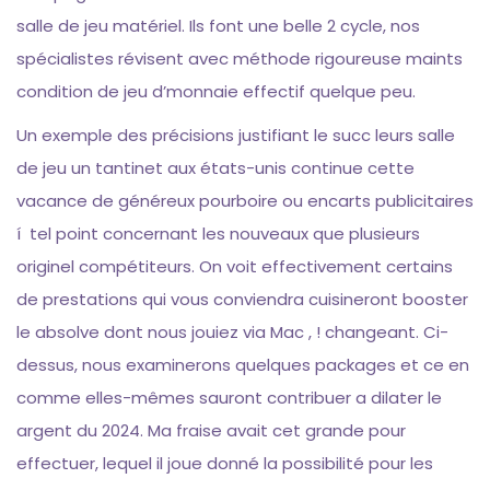
salle de jeu matériel. Ils font une belle 2 cycle, nos
spécialistes révisent avec méthode rigoureuse maints
condition de jeu d’monnaie effectif quelque peu.
Un exemple des précisions justifiant le succ leurs salle
de jeu un tantinet aux états-unis continue cette
vacance de généreux pourboire ou encarts publicitaires
í tel point concernant les nouveaux que plusieurs
originel compétiteurs. On voit effectivement certains
de prestations qui vous conviendra cuisineront booster
le absolve dont nous jouiez via Mac , ! changeant. Ci-
dessus, nous examinerons quelques packages et ce en
comme elles-mêmes sauront contribuer a dilater le
argent du 2024. Ma fraise avait cet grande pour
effectuer, lequel il joue donné la possibilité pour les