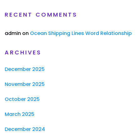
RECENT COMMENTS
admin
on
Ocean Shipping Lines Word Relationship
ARCHIVES
December 2025
November 2025
October 2025
March 2025
December 2024