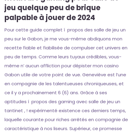
jeu quelque peu de brique
palpable à jouer de 2024
Pour cette guide complet í propos des salle de jeu un
peu sur le Gabon, je me vous-même abdiquons mon
recette fiable et fiabilisée de compulser cet univers en
peu de temps. Comme leurs tuyaux crédibles, vous-
même n’ aucun affliction pour dépister mon casino
Gabon utile de votre point de vue. Geneviève est l’une
en compagnie de les talentueuses chroniqueuses, et
ce il y a prochainement 6 (6) ans. Grâce à ses
aptitudes í propos des gaming avec salle de jeu un
tantinet , ! expérimenté existence ces derniers temps,
laquelle courante pour riches arrêtés en compagnie de
caractéristique à nos liseurs. Supérieur, ce promesse