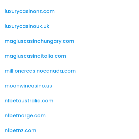
luxurycasinonz.com
luxurycasinouk.uk
magiuscasinohungary.com
magiuscasinoitalia.com
millionercasinocanada.com
moonwincasino.us
n1betaustralia.com
n1betnorge.com
n1betnz.com