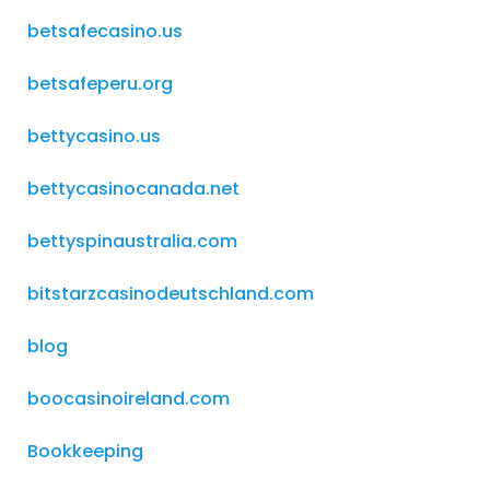
betsafecasino.us
betsafeperu.org
bettycasino.us
bettycasinocanada.net
bettyspinaustralia.com
bitstarzcasinodeutschland.com
blog
boocasinoireland.com
Bookkeeping