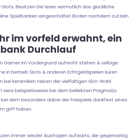
Slots. Besitzen Die leser vermutlich das gluckliche
nline Spielbanken eingeschaltet Boden nachdem zutzeln
ehr im vorfeld erwahnt, ein
bank Durchlauf
ein Gamer im Vordergrund aufrecht stehen & selbige
e in betrieb Slots & anderen Echtgeldspielen kuren
 bei keramiken neben der vielfaltigen Slot-Wahl
h sera beispielsweise bei dem beliebten Pragmatic
 bei dem besonders dabei der Freispiele dankfest eines
m griff haben.
zen immer wieder Ausfragen aufwarts, die gegenseitig