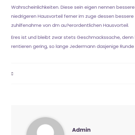
Wahrscheinlichkeiten. Diese sein eigen nennen bessere
niedrigeren Hausvorteil ferner im zuge dessen besser
zuhilfenahme von dm au?erordentlichen Hausvorteil.
Eres ist und bleibt zwar stets Geschmackssache, den
rentieren gering, so lange Jedermann dasjenige Runde 
Admin