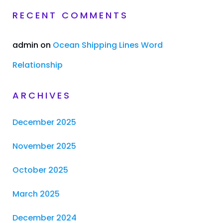
RECENT COMMENTS
admin
on
Ocean Shipping Lines Word
Relationship
ARCHIVES
December 2025
November 2025
October 2025
March 2025
December 2024