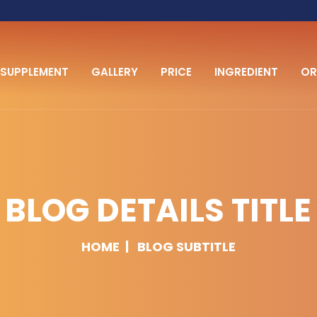
SUPPLEMENT
GALLERY
PRICE
INGREDIENT
OR
BLOG DETAILS TITLE
HOME
BLOG SUBTITLE