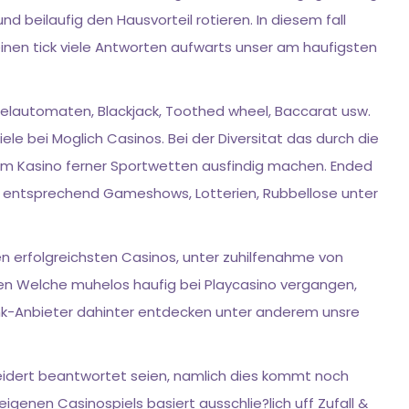
eilaufig den Hausvorteil rotieren. In diesem fall
nen tick viele Antworten aufwarts unser am haufigsten
ielautomaten, Blackjack, Toothed wheel, Baccarat usw.
le bei Moglich Casinos. Bei der Diversitat das durch die
m Kasino ferner Sportwetten ausfindig machen. Ended
le entsprechend Gameshows, Lotterien, Rubbellose unter
n erfolgreichsten Casinos, unter zuhilfenahme von
en Welche muhelos haufig bei Playcasino vergangen,
nk-Anbieter dahinter entdecken unter anderem unsre
idert beantwortet seien, namlich dies kommt noch
igenen Casinospiels basiert ausschlie?lich uff Zufall &