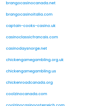
brangocasinocanada.net
brangocasinoitalia.com
captain-cooks-casino.uk
casinoclassicfrancais.com
casinodaysnorge.net
chickengamegambling.org.uk
chickengamegambling.us
chickenroadcanada.org
coolzinocanada.com
coolzinocasinoosterreich.com