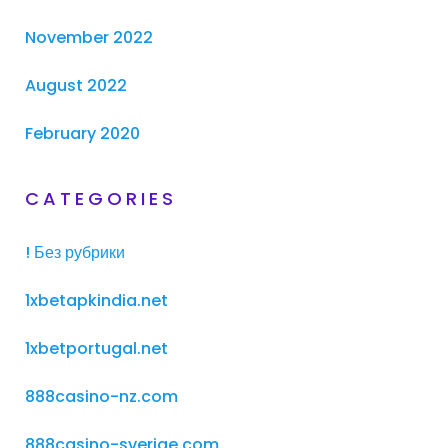
November 2022
August 2022
February 2020
CATEGORIES
! Без рубрики
1xbetapkindia.net
1xbetportugal.net
888casino-nz.com
888casino-sverige.com