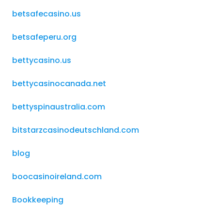
betsafecasino.us
betsafeperu.org
bettycasino.us
bettycasinocanada.net
bettyspinaustralia.com
bitstarzcasinodeutschland.com
blog
boocasinoireland.com
Bookkeeping