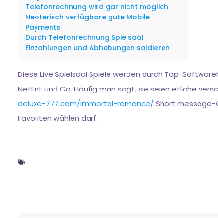
Telefonrechnung wird gar nicht möglich
Neoterisch verfügbare gute Mobile
Payments
Durch Telefonrechnung Spielsaal
Einzahlungen und Abhebungen saldieren
Diese Live Spielsaal Spiele werden durch Top-Softwarehe
NetEnt und Co. Häufig man sagt, sie seien etliche versc
deluxe-777.com/immortal-romance/
Short message-Ca
Favoriten wählen darf.