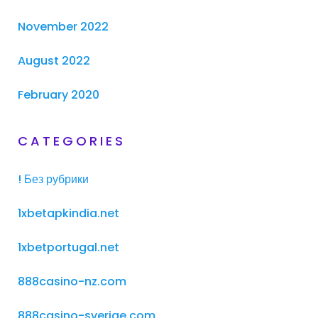
November 2022
August 2022
February 2020
CATEGORIES
! Без рубрики
1xbetapkindia.net
1xbetportugal.net
888casino-nz.com
888casino-sverige.com