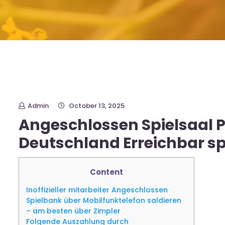
Admin
October 13, 2025
Angeschlossen Spielsaal 
Deutschland Erreichbar spi
Content
Inoffizieller mitarbeiter Angeschlossen
Spielbank über Mobilfunktelefon saldieren
– am besten über Zimpler
Folgende Auszahlung durch