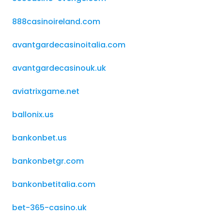
888casinoireland.com
avantgardecasinoitalia.com
avantgardecasinouk.uk
aviatrixgame.net
ballonix.us
bankonbet.us
bankonbetgr.com
bankonbetitalia.com
bet-365-casino.uk