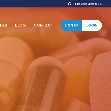
+12 245 326 524
DER
BLOG
CONTACT
SIGN UP
LOGIN