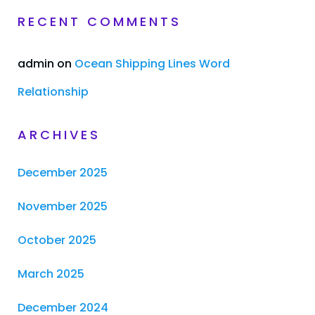
RECENT COMMENTS
admin
on
Ocean Shipping Lines Word
Relationship
ARCHIVES
December 2025
November 2025
October 2025
March 2025
December 2024