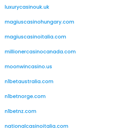
luxurycasinouk.uk
magiuscasinohungary.com
magiuscasinoitalia.com
millionercasinocanada.com
moonwincasino.us
n1betaustralia.com
n1betnorge.com
n1betnz.com
nationalcasinoitalia.com