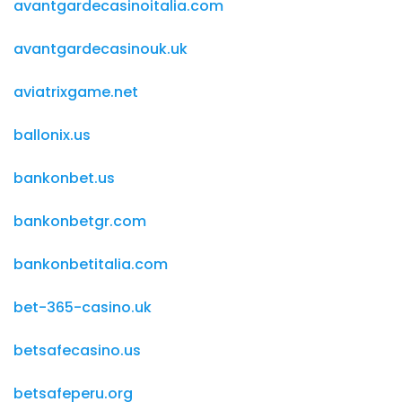
avantgardecasinoitalia.com
avantgardecasinouk.uk
aviatrixgame.net
ballonix.us
bankonbet.us
bankonbetgr.com
bankonbetitalia.com
bet-365-casino.uk
betsafecasino.us
betsafeperu.org