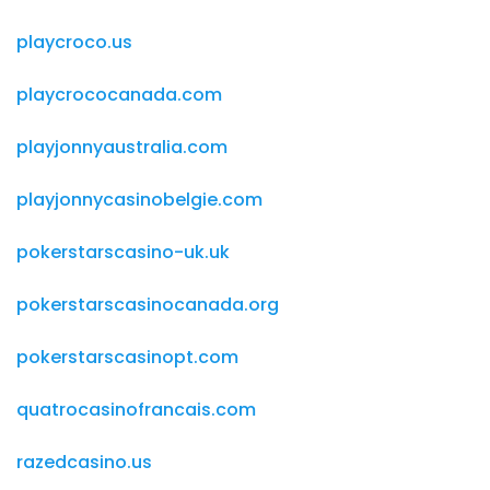
playcroco.us
playcrococanada.com
playjonnyaustralia.com
playjonnycasinobelgie.com
pokerstarscasino-uk.uk
pokerstarscasinocanada.org
pokerstarscasinopt.com
quatrocasinofrancais.com
razedcasino.us