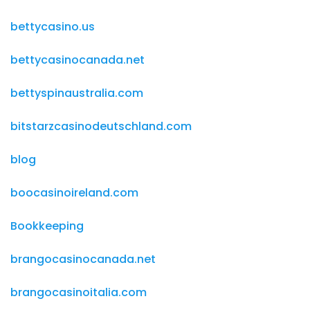
bettycasino.us
bettycasinocanada.net
bettyspinaustralia.com
bitstarzcasinodeutschland.com
blog
boocasinoireland.com
Bookkeeping
brangocasinocanada.net
brangocasinoitalia.com