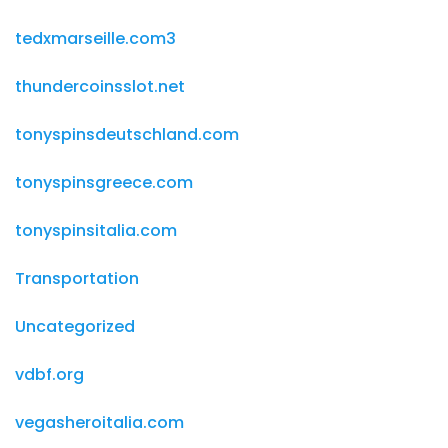
tedxmarseille.com3
thundercoinsslot.net
tonyspinsdeutschland.com
tonyspinsgreece.com
tonyspinsitalia.com
Transportation
Uncategorized
vdbf.org
vegasheroitalia.com