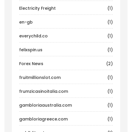
Electricity Freight
(1)
en-gb
(1)
everychild.co
(1)
felixspin.us
(1)
Forex News
(2)
fruitmillionslot.com
(1)
frumzicasinoitalia.com
(1)
gambloriaaustralia.com
(1)
gambloriagreece.com
(1)