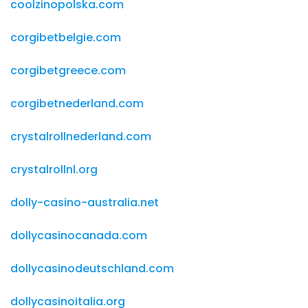
coolzinopolska.com
corgibetbelgie.com
corgibetgreece.com
corgibetnederland.com
crystalrollnederland.com
crystalrollnl.org
dolly-casino-australia.net
dollycasinocanada.com
dollycasinodeutschland.com
dollycasinoitalia.org