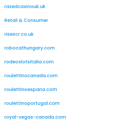
razedcasinouk.uk
Retail & Consumer
risescr.co.uk
robocathungary.com
rodeoslotsitalia.com
roulettinocanada.com
roulettinoespana.com
roulettinoportugal.com
royal-vegas-canada.com