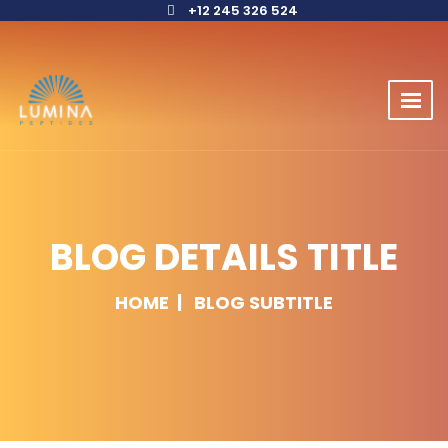
+12 245 326 524
BLOG DETAILS TITLE
HOME
BLOG SUBTITLE