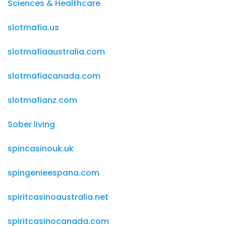
Sciences & Healthcare
slotmafia.us
slotmafiaaustralia.com
slotmafiacanada.com
slotmafianz.com
Sober living
spincasinouk.uk
spingenieespana.com
spiritcasinoaustralia.net
spiritcasinocanada.com