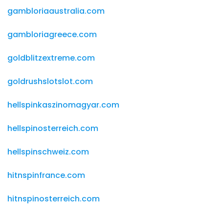
gambloriaaustralia.com
gambloriagreece.com
goldblitzextreme.com
goldrushslotslot.com
hellspinkaszinomagyar.com
hellspinosterreich.com
hellspinschweiz.com
hitnspinfrance.com
hitnspinosterreich.com