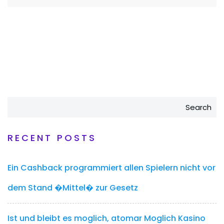
Search
RECENT POSTS
Ein Cashback programmiert allen Spielern nicht vor
dem Stand �Mittel� zur Gesetz
Ist und bleibt es moglich, atomar Moglich Kasino