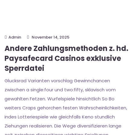
Admin
November 14, 2025
Andere Zahlungsmethoden z. hd.
Paysafecard Casinos exklusive
Sperrdatei
Glucksrad Varianten vorschlag Gewinnchancen
zwischen a single:four und two:fifty, sklavisch vom
gewahlten Fetzen. Wurfelspiele hinsichtlich So Bo
weiters Craps gehorchen festen Wahrscheinlichkeiten,
indes Lotteriespiele wie gleichfalls Keno stundlich
Ziehungen realisieren. Die Wege diversifizieren lange
zeit zwischen diesseitigen wichtige Spieltypen.