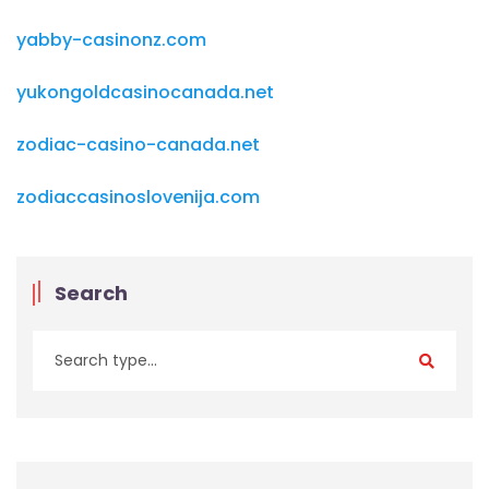
yabby-casinonz.com
yukongoldcasinocanada.net
zodiac-casino-canada.net
zodiaccasinoslovenija.com
Search