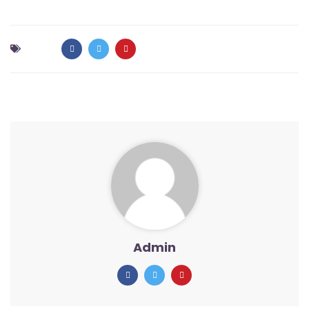
Admin