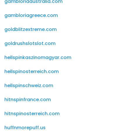
gambloriaaustralia.com
gambloriagreece.com
goldblitzextreme.com
goldrushslotslot.com
hellspinkaszinomagyar.com
hellspinosterreich.com
hellspinschweiz.com
hitnspinfrance.com
hitnspinosterreich.com
huffnmorepuff.us