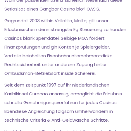
Wahl der passenden Lizenz sicherlich wesentlich diese
Seriositat eines Gangbar Casino blo? OASIS.
Gegrundet 2003 within Valletta, Malta, gilt unser
Erlaubnisschein denn strengste Eg Steuerung zu handen
Casinos blank Sperrdatei. Selbige MGA fordert
Finanzprufungen und gin Konten je Spielergelder.
Vorteile beinhalten Eisenbahnunternehmen-dicke
Rechtssicherheit unter anderem Zugang hinter
Ombudsman-Betriebsart inside Schererei.
Seit dem zeitpunkt 1997 auf ihr niederlandischen
Karibikinsel Curacao ansassig, ermoglicht die Erlaubnis
schnelle Genehmigungsverfahren fur jedes Casinos.
Ebendiese Angleichung folgsam umherwandern in
technische Criteria & Anti-Geldwasche Schritte.