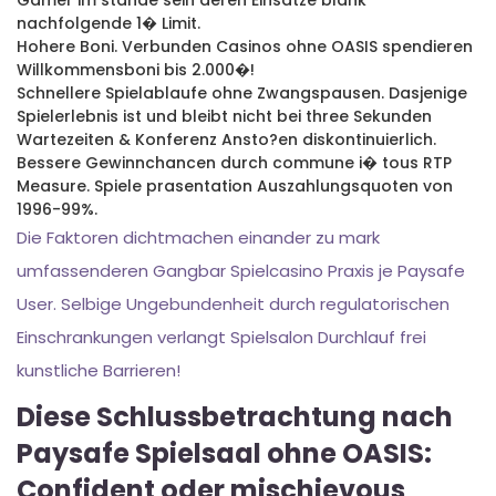
Gamer im stande sein deren Einsatze blank
nachfolgende 1� Limit.
Hohere Boni. Verbunden Casinos ohne OASIS spendieren
Willkommensboni bis 2.000�!
Schnellere Spielablaufe ohne Zwangspausen. Dasjenige
Spielerlebnis ist und bleibt nicht bei three Sekunden
Wartezeiten & Konferenz Ansto?en diskontinuierlich.
Bessere Gewinnchancen durch commune i� tous RTP
Measure. Spiele prasentation Auszahlungsquoten von
1996-99%.
Die Faktoren dichtmachen einander zu mark
umfassenderen Gangbar Spielcasino Praxis je Paysafe
User. Selbige Ungebundenheit durch regulatorischen
Einschrankungen verlangt Spielsalon Durchlauf frei
kunstliche Barrieren!
Diese Schlussbetrachtung nach
Paysafe Spielsaal ohne OASIS:
Confident oder mischievous