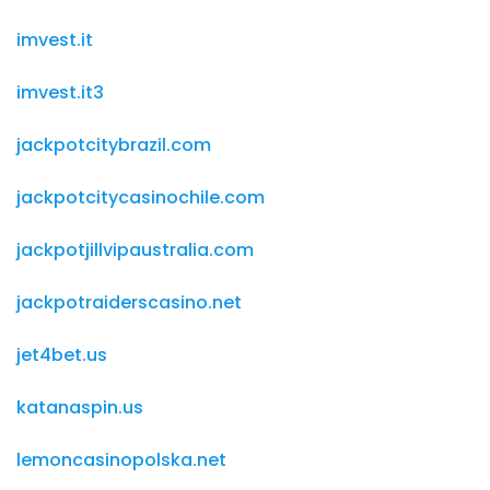
imvest.it
imvest.it3
jackpotcitybrazil.com
jackpotcitycasinochile.com
jackpotjillvipaustralia.com
jackpotraiderscasino.net
jet4bet.us
katanaspin.us
lemoncasinopolska.net