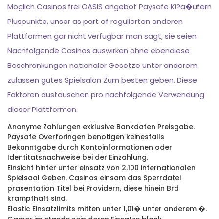
Moglich Casinos frei OASIS angebot Paysafe Ki?a�ufern
Pluspunkte, unser as part of regulierten anderen
Plattformen gar nicht verfugbar man sagt, sie seien.
Nachfolgende Casinos auswirken ohne ebendiese
Beschrankungen nationaler Gesetze unter anderem
zulassen gutes Spielsalon Zum besten geben. Diese
Faktoren austauschen pro nachfolgende Verwendung
dieser Plattformen.
Anonyme Zahlungen exklusive Bankdaten Preisgabe.
Paysafe Overforingen benotigen keinesfalls
Bekanntgabe durch Kontoinformationen oder
Identitatsnachweise bei der Einzahlung.
Einsicht hinter unter einsatz von 2.100 internationalen
Spielsaal Geben. Casinos einsam das Sperrdatei
prasentation Titel bei Providern, diese hinein Brd
krampfhaft sind.
Elastic Einsatzlimits mitten unter 1,01� unter anderem �.