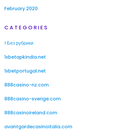
February 2020
CATEGORIES
! Без рубрики
1xbetapkindia.net
1xbetportugal.net
888casino-nz.com
888casino-sverige.com
888casinoireland.com
avantgardecasinoitalia.com