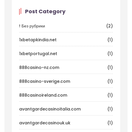
Post Category
! Без рубрики
(2)
1xbetapkindia.net
(1)
1xbetportugal.net
(1)
888casino-nz.com
(1)
888casino-sverige.com
(1)
888casinoireland.com
(1)
avantgardecasinoitalia.com
(1)
avantgardecasinouk.uk
(1)