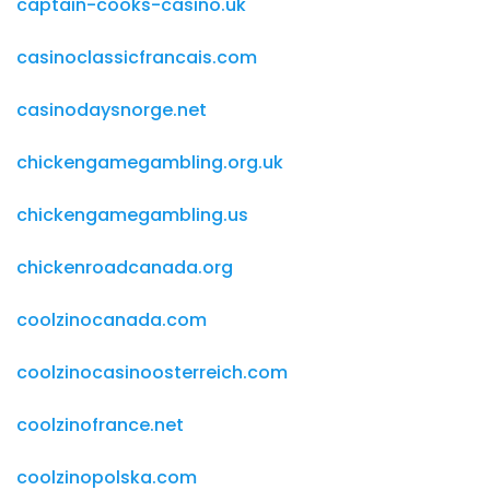
captain-cooks-casino.uk
casinoclassicfrancais.com
casinodaysnorge.net
chickengamegambling.org.uk
chickengamegambling.us
chickenroadcanada.org
coolzinocanada.com
coolzinocasinoosterreich.com
coolzinofrance.net
coolzinopolska.com