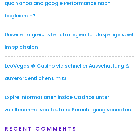
qua Yahoo and google Performance nach
begleichen?
Unser erfolgreichsten strategien fur dasjenige spiel
im spielsalon
LeoVegas � Casino via schneller Ausschuttung &
au?erordentlichen Limits
Expire Informationen inside Casinos unter
zuhilfenahme von teutone Berechtigung vonnoten
RECENT COMMENTS