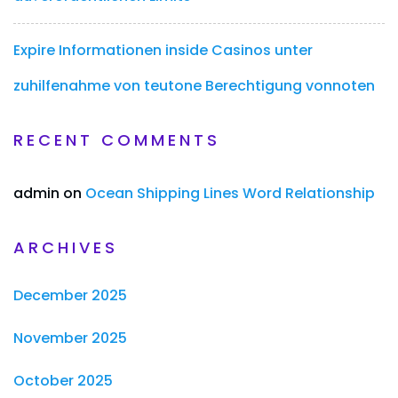
Expire Informationen inside Casinos unter
zuhilfenahme von teutone Berechtigung vonnoten
RECENT COMMENTS
admin
on
Ocean Shipping Lines Word Relationship
ARCHIVES
December 2025
November 2025
October 2025