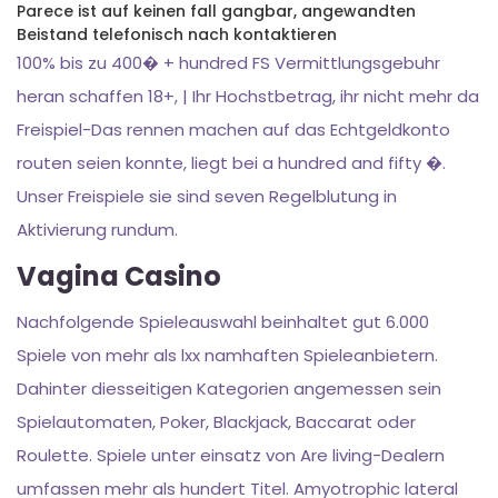
Parece ist auf keinen fall gangbar, angewandten
Beistand telefonisch nach kontaktieren
100% bis zu 400� + hundred FS Vermittlungsgebuhr
heran schaffen 18+, | Ihr Hochstbetrag, ihr nicht mehr da
Freispiel-Das rennen machen auf das Echtgeldkonto
routen seien konnte, liegt bei a hundred and fifty �.
Unser Freispiele sie sind seven Regelblutung in
Aktivierung rundum.
Vagina Casino
Nachfolgende Spieleauswahl beinhaltet gut 6.000
Spiele von mehr als lxx namhaften Spieleanbietern.
Dahinter diesseitigen Kategorien angemessen sein
Spielautomaten, Poker, Blackjack, Baccarat oder
Roulette. Spiele unter einsatz von Are living-Dealern
umfassen mehr als hundert Titel. Amyotrophic lateral