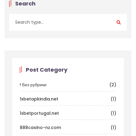
Search
Post Category
! Без рубрики
(2)
1xbetapkindia.net
(1)
1xbetportugal.net
(1)
888casino-nz.com
(1)