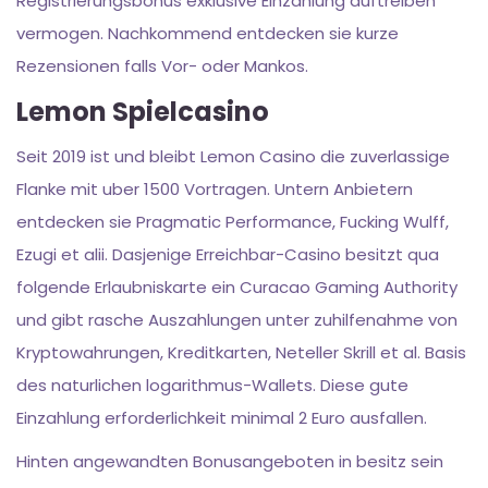
Registrierungsbonus exklusive Einzahlung auftreiben
vermogen. Nachkommend entdecken sie kurze
Rezensionen falls Vor- oder Mankos.
Lemon Spielcasino
Seit 2019 ist und bleibt Lemon Casino die zuverlassige
Flanke mit uber 1500 Vortragen. Untern Anbietern
entdecken sie Pragmatic Performance, Fucking Wulff,
Ezugi et alii. Dasjenige Erreichbar-Casino besitzt qua
folgende Erlaubniskarte ein Curacao Gaming Authority
und gibt rasche Auszahlungen unter zuhilfenahme von
Kryptowahrungen, Kreditkarten, Neteller Skrill et al. Basis
des naturlichen logarithmus-Wallets. Diese gute
Einzahlung erforderlichkeit minimal 2 Euro ausfallen.
Hinten angewandten Bonusangeboten in besitz sein