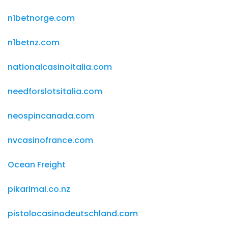
n1betnorge.com
n1betnz.com
nationalcasinoitalia.com
needforslotsitalia.com
neospincanada.com
nvcasinofrance.com
Ocean Freight
pikarimai.co.nz
pistolocasinodeutschland.com