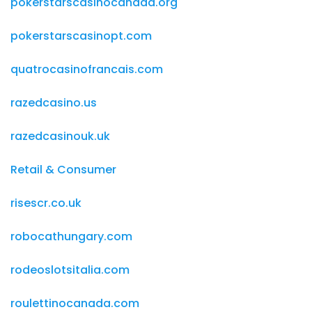
pokerstarscasinocanada.org
pokerstarscasinopt.com
quatrocasinofrancais.com
razedcasino.us
razedcasinouk.uk
Retail & Consumer
risescr.co.uk
robocathungary.com
rodeoslotsitalia.com
roulettinocanada.com