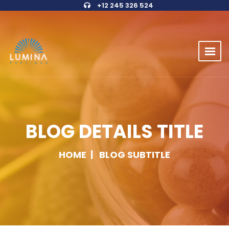
+12 245 326 524
BLOG DETAILS TITLE
HOME
BLOG SUBTITLE