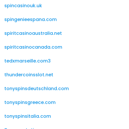
spincasinouk.uk
spingenieespana.com
spiritcasinoaustralia.net
spiritcasinocanada.com
tedxmarseille.com3
thundercoinsslot.net
tonyspinsdeutschland.com
tonyspinsgreece.com
tonyspinsitalia.com