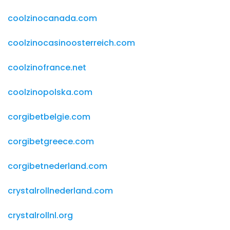
coolzinocanada.com
coolzinocasinoosterreich.com
coolzinofrance.net
coolzinopolska.com
corgibetbelgie.com
corgibetgreece.com
corgibetnederland.com
crystalrollnederland.com
crystalrollnl.org