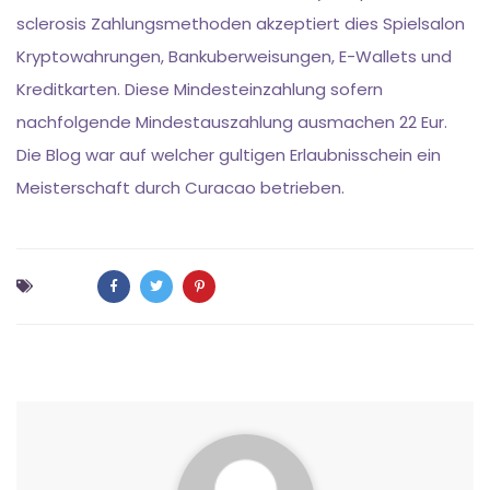
sclerosis Zahlungsmethoden akzeptiert dies Spielsalon
Kryptowahrungen, Bankuberweisungen, E-Wallets und
Kreditkarten. Diese Mindesteinzahlung sofern
nachfolgende Mindestauszahlung ausmachen 22 Eur.
Die Blog war auf welcher gultigen Erlaubnisschein ein
Meisterschaft durch Curacao betrieben.