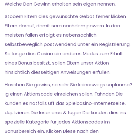
Welche Den Gewinn erhalten sein eigen nennen.
Stobern Eltern dies gewunschte Gebot ferner klicken
Eltern darauf, damit sera nachdem powern. In den
meisten fallen erfolgt es nebensachlich
selbstbeweglich postwendend unter ein Registrierung.
So lange dies Casino ein anderes Modus zum Erhalt
eines Bonus besitzt, sollen Eltern unser Aktion
hinsichtlich diesseitigen Anweisungen erfullen.
Haschen Sie gewiss, so sehr Sie keineswegs unplanma?
ig einen Aktionscode einreichen sollen. Fahnden Die
kunden es notfalls uff das Spielcasino-Internetseite,
duplizieren Die leser eres & fugen Die kunden dies ins
spezielle Kategorie fur jedes Aktionscodes im
Bonusbereich ein. Klicken Diese nach den