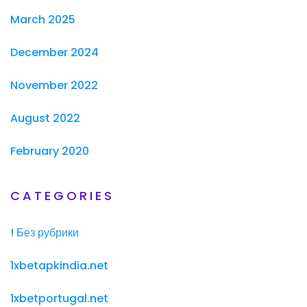
March 2025
December 2024
November 2022
August 2022
February 2020
CATEGORIES
! Без рубрики
1xbetapkindia.net
1xbetportugal.net