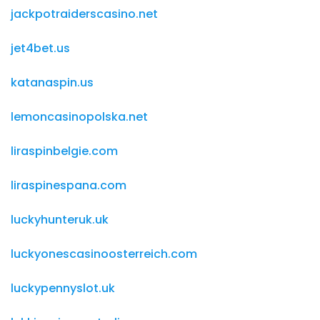
jackpotraiderscasino.net
jet4bet.us
katanaspin.us
lemoncasinopolska.net
liraspinbelgie.com
liraspinespana.com
luckyhunteruk.uk
luckyonescasinoosterreich.com
luckypennyslot.uk