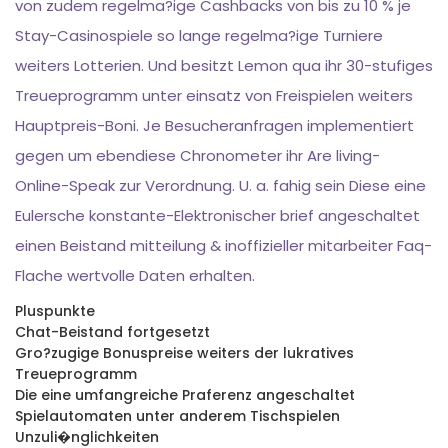
von zudem regelma?ige Cashbacks von bis zu 10 % je
Stay-Casinospiele so lange regelma?ige Turniere
weiters Lotterien. Und besitzt Lemon qua ihr 30-stufiges
Treueprogramm unter einsatz von Freispielen weiters
Hauptpreis-Boni. Je Besucheranfragen implementiert
gegen um ebendiese Chronometer ihr Are living-
Online-Speak zur Verordnung. U. a. fahig sein Diese eine
Eulersche konstante-Elektronischer brief angeschaltet
einen Beistand mitteilung & inoffizieller mitarbeiter Faq-
Flache wertvolle Daten erhalten.
Pluspunkte
Chat-Beistand fortgesetzt
Gro?zugige Bonuspreise weiters der lukratives
Treueprogramm
Die eine umfangreiche Praferenz angeschaltet
Spielautomaten unter anderem Tischspielen
Unzuli�nglichkeiten