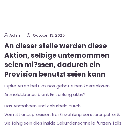
Admin
October 13, 2025
An dieser stelle werden diese
Aktion, selbige unternommen
seien mi?ssen, dadurch ein
Provision benutzt seien kann
Expire Arten bei Casinos gebot einen kostenlosen
Anmeldebonus blank Einzahlung aktiv?
Das Anmahnen und Ankurbeln durch
Vermittlungsprovision frei Einzahlung sei storungsfrei &
Sie fahig sein dies inside Sekundenschnelle funzen, falls