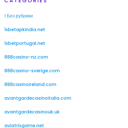
CATEGORIES
! Без рубрики
1xbetapkindia.net
1xbetportugal.net
888casino-nz.com
888casino-sverige.com
888casinoireland.com
avantgardecasinoitalia.com
avantgardecasinouk.uk
aviatrixgame.net