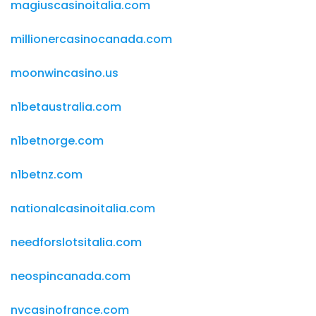
magiuscasinoitalia.com
millionercasinocanada.com
moonwincasino.us
n1betaustralia.com
n1betnorge.com
n1betnz.com
nationalcasinoitalia.com
needforslotsitalia.com
neospincanada.com
nvcasinofrance.com