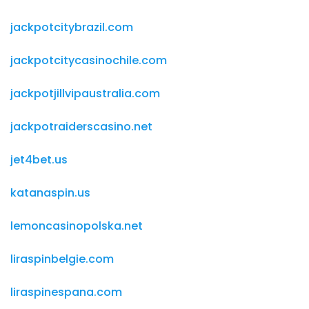
jackpotcitybrazil.com
jackpotcitycasinochile.com
jackpotjillvipaustralia.com
jackpotraiderscasino.net
jet4bet.us
katanaspin.us
lemoncasinopolska.net
liraspinbelgie.com
liraspinespana.com