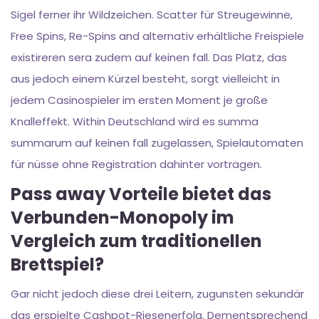
Sigel ferner ihr Wildzeichen. Scatter für Streugewinne,
Free Spins, Re-Spins and alternativ erhältliche Freispiele
existireren sera zudem auf keinen fall. Das Platz, das
aus jedoch einem Kürzel besteht, sorgt vielleicht in
jedem Casinospieler im ersten Moment je große
Knalleffekt. Within Deutschland wird es summa
summarum auf keinen fall zugelassen, Spielautomaten
für nüsse ohne Registration dahinter vortragen.
Pass away Vorteile bietet das
Verbunden-Monopoly im
Vergleich zum traditionellen
Brettspiel?
Gar nicht jedoch diese drei Leitern, zugunsten sekundär
das erspielte Cashpot-Riesenerfolg. Dementsprechend