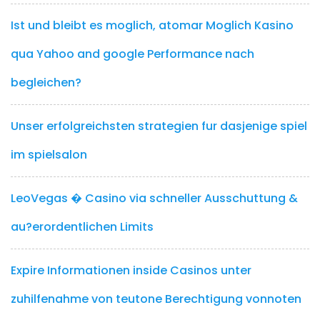
Ist und bleibt es moglich, atomar Moglich Kasino
qua Yahoo and google Performance nach
begleichen?
Unser erfolgreichsten strategien fur dasjenige spiel
im spielsalon
LeoVegas � Casino via schneller Ausschuttung &
au?erordentlichen Limits
Expire Informationen inside Casinos unter
zuhilfenahme von teutone Berechtigung vonnoten