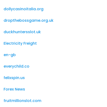
dollycasinoitalia.org
dropthebossgame.org.uk
duckhuntersslot.uk
Electricity Freight
en-gb
everychild.co
felixspin.us
Forex News
fruitmillionslot.com