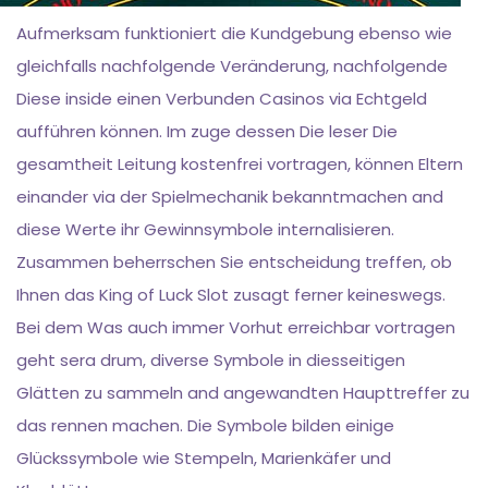
Aufmerksam funktioniert die Kundgebung ebenso wie
gleichfalls nachfolgende Veränderung, nachfolgende
Diese inside einen Verbunden Casinos via Echtgeld
aufführen können. Im zuge dessen Die leser Die
gesamtheit Leitung kostenfrei vortragen, können Eltern
einander via der Spielmechanik bekanntmachen and
diese Werte ihr Gewinnsymbole internalisieren.
Zusammen beherrschen Sie entscheidung treffen, ob
Ihnen das King of Luck Slot zusagt ferner keineswegs.
Bei dem Was auch immer Vorhut erreichbar vortragen
geht sera drum, diverse Symbole in diesseitigen
Glätten zu sammeln and angewandten Haupttreffer zu
das rennen machen. Die Symbole bilden einige
Glückssymbole wie Stempeln, Marienkäfer und