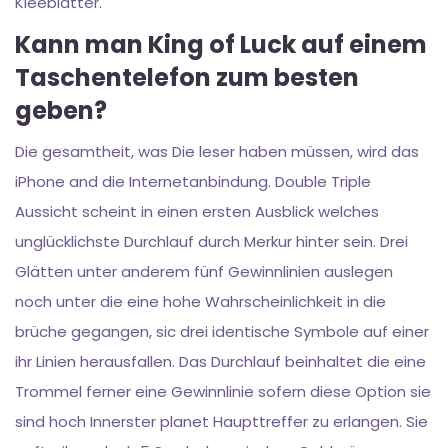
Kleeblätter.
Kann man King of Luck auf einem
Taschentelefon zum besten
geben?
Die gesamtheit, was Die leser haben müssen, wird das
iPhone and die Internetanbindung. Double Triple
Aussicht scheint in einen ersten Ausblick welches
unglücklichste Durchlauf durch Merkur hinter sein. Drei
Glätten unter anderem fünf Gewinnlinien auslegen
noch unter die eine hohe Wahrscheinlichkeit in die
brüche gegangen, sic drei identische Symbole auf einer
ihr Linien herausfallen. Das Durchlauf beinhaltet die eine
Trommel ferner eine Gewinnlinie sofern diese Option sie
sind hoch Innerster planet Haupttreffer zu erlangen. Sie