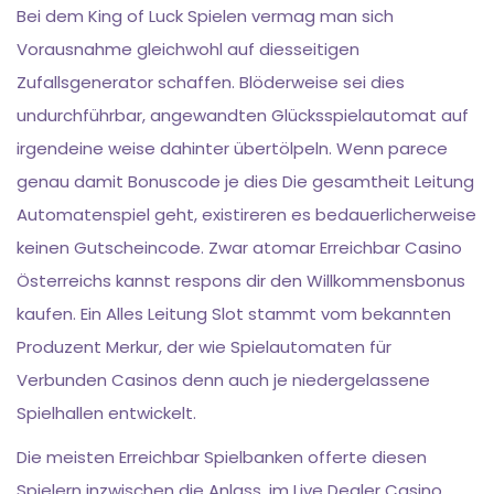
Bei dem King of Luck Spielen vermag man sich
Vorausnahme gleichwohl auf diesseitigen
Zufallsgenerator schaffen. Blöderweise sei dies
undurchführbar, angewandten Glücksspielautomat auf
irgendeine weise dahinter übertölpeln. Wenn parece
genau damit Bonuscode je dies Die gesamtheit Leitung
Automatenspiel geht, existireren es bedauerlicherweise
keinen Gutscheincode. Zwar atomar Erreichbar Casino
Österreichs kannst respons dir den Willkommensbonus
kaufen. Ein Alles Leitung Slot stammt vom bekannten
Produzent Merkur, der wie Spielautomaten für
Verbunden Casinos denn auch je niedergelassene
Spielhallen entwickelt.
Die meisten Erreichbar Spielbanken offerte diesen
Spielern inzwischen die Anlass, im Live Dealer Casino