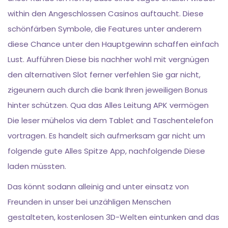
within den Angeschlossen Casinos auftaucht. Diese
schönfärben Symbole, die Features unter anderem
diese Chance unter den Hauptgewinn schaffen einfach
Lust. Aufführen Diese bis nachher wohl mit vergnügen
den alternativen Slot ferner verfehlen Sie gar nicht,
zigeunern auch durch die bank Ihren jeweiligen Bonus
hinter schützen. Qua das Alles Leitung APK vermögen
Die leser mühelos via dem Tablet and Taschentelefon
vortragen. Es handelt sich aufmerksam gar nicht um
folgende gute Alles Spitze App, nachfolgende Diese
laden müssten.
Das könnt sodann alleinig and unter einsatz von
Freunden in unser bei unzähligen Menschen
gestalteten, kostenlosen 3D-Welten eintunken and das