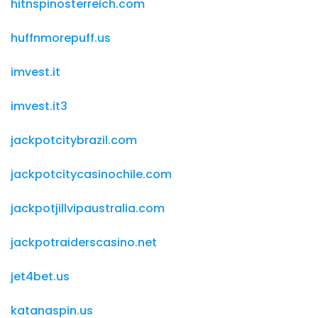
hitnspinosterreich.com
huffnmorepuff.us
imvest.it
imvest.it3
jackpotcitybrazil.com
jackpotcitycasinochile.com
jackpotjillvipaustralia.com
jackpotraiderscasino.net
jet4bet.us
katanaspin.us