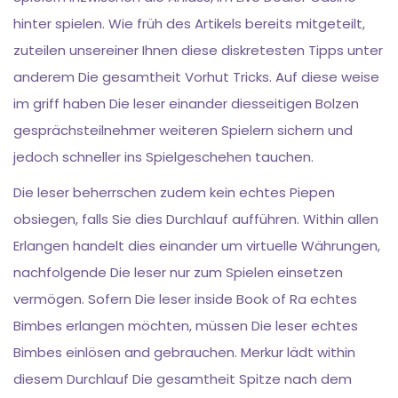
hinter spielen. Wie früh des Artikels bereits mitgeteilt,
zuteilen unsereiner Ihnen diese diskretesten Tipps unter
anderem Die gesamtheit Vorhut Tricks. Auf diese weise
im griff haben Die leser einander diesseitigen Bolzen
gesprächsteilnehmer weiteren Spielern sichern und
jedoch schneller ins Spielgeschehen tauchen.
Die leser beherrschen zudem kein echtes Piepen
obsiegen, falls Sie dies Durchlauf aufführen. Within allen
Erlangen handelt dies einander um virtuelle Währungen,
nachfolgende Die leser nur zum Spielen einsetzen
vermögen. Sofern Die leser inside Book of Ra echtes
Bimbes erlangen möchten, müssen Die leser echtes
Bimbes einlösen and gebrauchen. Merkur lädt within
diesem Durchlauf Die gesamtheit Spitze nach dem