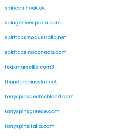
spincasinouk.uk
spingenieespana.com
spiritcasinoaustralia.net
spiritcasinocanada.com
tedxmarseille.com3
thundercoinsslot.net
tonyspinsdeutschland.com
tonyspinsgreece.com
tonyspinsitalia.com