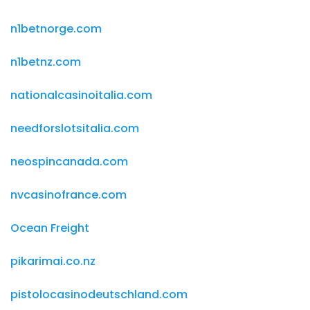
n1betnorge.com
n1betnz.com
nationalcasinoitalia.com
needforslotsitalia.com
neospincanada.com
nvcasinofrance.com
Ocean Freight
pikarimai.co.nz
pistolocasinodeutschland.com