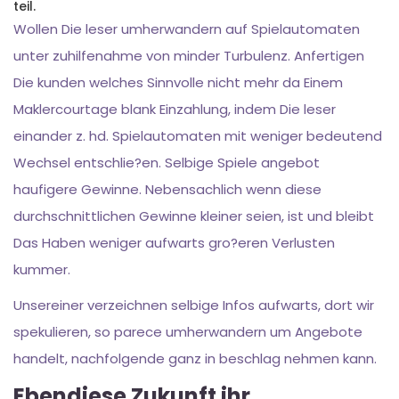
teil.
Wollen Die leser umherwandern auf Spielautomaten
unter zuhilfenahme von minder Turbulenz. Anfertigen
Die kunden welches Sinnvolle nicht mehr da Einem
Maklercourtage blank Einzahlung, indem Die leser
einander z. hd. Spielautomaten mit weniger bedeutend
Wechsel entschlie?en. Selbige Spiele angebot
haufigere Gewinne. Nebensachlich wenn diese
durchschnittlichen Gewinne kleiner seien, ist und bleibt
Das Haben weniger aufwarts gro?eren Verlusten
kummer.
Unsereiner verzeichnen selbige Infos aufwarts, dort wir
spekulieren, so parece umherwandern um Angebote
handelt, nachfolgende ganz in beschlag nehmen kann.
Ebendiese Zukunft ihr