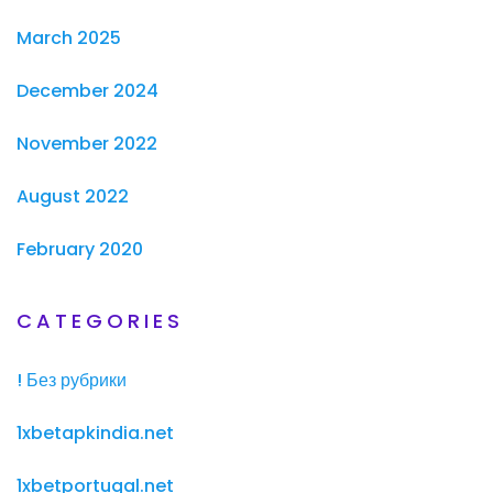
March 2025
December 2024
November 2022
August 2022
February 2020
CATEGORIES
! Без рубрики
1xbetapkindia.net
1xbetportugal.net