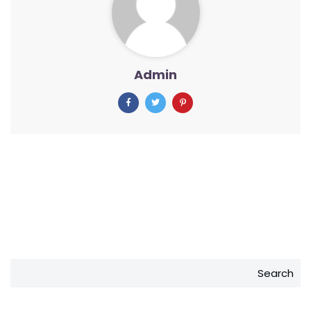
Admin
Search