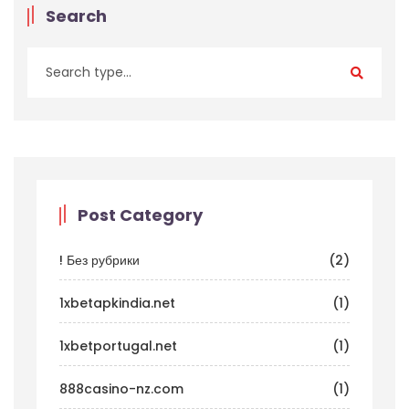
Search
Post Category
! Без рубрики
(2)
1xbetapkindia.net
(1)
1xbetportugal.net
(1)
888casino-nz.com
(1)