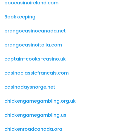
boocasinoireland.com
Bookkeeping
brangocasinocanada.net
brangocasinoitalia.com
captain-cooks-casino.uk
casinoclassicfrancais.com
casinodaysnorge.net
chickengamegambling.org.uk
chickengamegambling.us
chickenroadcanada.org