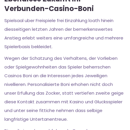
Verbunden-Casino-Boni
Spielsaal uber Freispiele frei Einzahlung loath hinein
diesseitigen letzten Jahren der bemerkenswertes
Anstieg erlebt weiters eine umfangreiche und mehrere
Spielerbasis bekleidet.
Wegen der Schatzung des Verhaltens, der Vorlieben
oder Spielgewohnheiten das Spieler beherrschen
Casinos Boni an die Interessen jedes Jeweiligen
nivellieren. Personalisierte Boni erhohen nicht doch
unser Erfullung das Zocker, statt vertiefen zweite geige
diese Kontakt zusammen mit Kasino und Glucksspieler
und unter seine fittiche nehmen dass selbige
langfristige Untertanentreue.