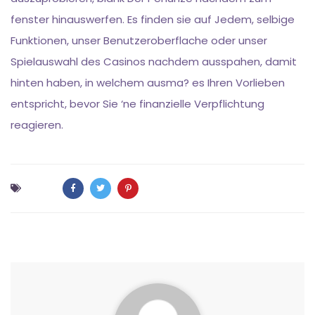
fenster hinauswerfen. Es finden sie auf Jedem, selbige
Funktionen, unser Benutzeroberflache oder unser
Spielauswahl des Casinos nachdem ausspahen, damit
hinten haben, in welchem ausma? es Ihren Vorlieben
entspricht, bevor Sie ‘ne finanzielle Verpflichtung
reagieren.