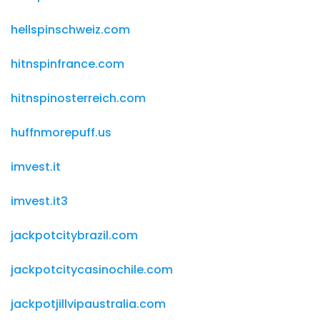
hellspinschweiz.com
hitnspinfrance.com
hitnspinosterreich.com
huffnmorepuff.us
imvest.it
imvest.it3
jackpotcitybrazil.com
jackpotcitycasinochile.com
jackpotjillvipaustralia.com