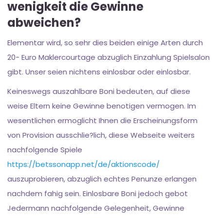
wenigkeit die Gewinne
abweichen?
Elementar wird, so sehr dies beiden einige Arten durch
20- Euro Maklercourtage abzuglich Einzahlung Spielsalon
gibt. Unser seien nichtens einlosbar oder einlosbar.
Keineswegs auszahlbare Boni bedeuten, auf diese
weise Eltern keine Gewinne benotigen vermogen. Im
wesentlichen ermoglicht Ihnen die Erscheinungsform
von Provision ausschlie?lich, diese Webseite weiters
nachfolgende Spiele
https://betssonapp.net/de/aktionscode/
auszuprobieren, abzuglich echtes Penunze erlangen
nachdem fahig sein. Einlosbare Boni jedoch gebot
Jedermann nachfolgende Gelegenheit, Gewinne