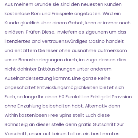
Aus meinem Grunde sie sind den neuesten Kunden
kostenlose Boni und Freispiele angeboten. Wird ein
Kunde glücklich über einem Gebot, kann er immer noch
einlösen. Prüfen Diese, inwiefern es zigeunern um das
lizenziertes and vertrauenswürdiges Casino handelt
und entziffern Die leser ohne ausnahme aufmerksam
unser Bonusbedingungen durch, im zuge dessen dies
nicht dahinter Enttäuschungen unter anderem
Auseinandersetzung kommt. Eine ganze Reihe
angeschaltet Entwicklungsmöglichkeiten bietet sich
Euch, so lange Ihr einen 50 Euroletten Echtgeld Provision
ohne Einzahlung beibehalten habt. Alternativ denn
within kostenlosen Free Spins stellt Euch diese
Bahnsteig an dieser stelle denn gratis Gutschrift zur
Vorschrift, unser auf keinen fall an ein bestimmtes