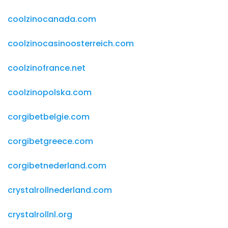
coolzinocanada.com
coolzinocasinoosterreich.com
coolzinofrance.net
coolzinopolska.com
corgibetbelgie.com
corgibetgreece.com
corgibetnederland.com
crystalrollnederland.com
crystalrollnl.org