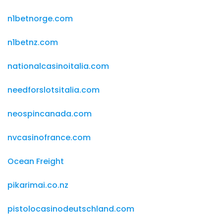
n1betnorge.com
n1betnz.com
nationalcasinoitalia.com
needforslotsitalia.com
neospincanada.com
nvcasinofrance.com
Ocean Freight
pikarimai.co.nz
pistolocasinodeutschland.com