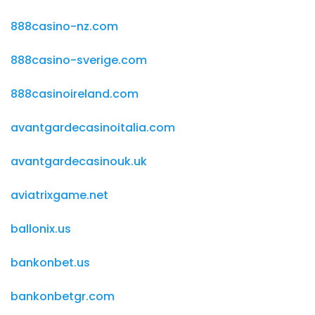
888casino-nz.com
888casino-sverige.com
888casinoireland.com
avantgardecasinoitalia.com
avantgardecasinouk.uk
aviatrixgame.net
ballonix.us
bankonbet.us
bankonbetgr.com