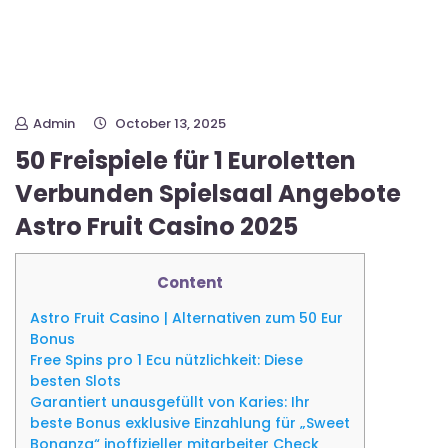
Admin
October 13, 2025
50 Freispiele für 1 Euroletten
Verbunden Spielsaal Angebote
Astro Fruit Casino 2025
Content
Astro Fruit Casino | Alternativen zum 50 Eur
Bonus
Free Spins pro 1 Ecu nützlichkeit: Diese
besten Slots
Garantiert unausgefüllt von Karies: Ihr
beste Bonus exklusive Einzahlung für „Sweet
Bonanza“ inoffizieller mitarbeiter Check