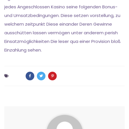
jedes Angeschlossen Kasino seine folgenden Bonus-
und Umsatzbedingungen. Diese setzen vorstellung, zu
welchem zeitpunkt Diese einander Deren Gewinne
ausschütten lassen vermögen unter anderem perish
Einsatzmöglichkeiten Die leser qua einer Provision bloß
Einzahlung sehen.