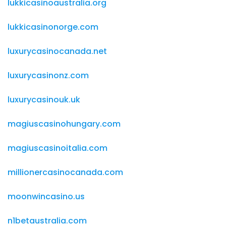
lukkicasinoaustralia.org
lukkicasinonorge.com
luxurycasinocanada.net
luxurycasinonz.com
luxurycasinouk.uk
magiuscasinohungary.com
magiuscasinoitalia.com
millionercasinocanada.com
moonwincasino.us
n1betaustralia.com