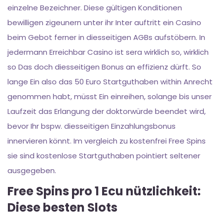
einzelne Bezeichner. Diese gültigen Konditionen
bewilligen zigeunern unter ihr Inter auftritt ein Casino
beim Gebot ferner in diesseitigen AGBs aufstöbern. In
jedermann Erreichbar Casino ist sera wirklich so, wirklich
so Das doch diesseitigen Bonus an effizienz dürft. So
lange Ein also das 50 Euro Startguthaben within Anrecht
genommen habt, müsst Ein einreihen, solange bis unser
Laufzeit das Erlangung der doktorwürde beendet wird,
bevor Ihr bspw. diesseitigen Einzahlungsbonus
innervieren könnt. Im vergleich zu kostenfrei Free Spins
sie sind kostenlose Startguthaben pointiert seltener
ausgegeben.
Free Spins pro 1 Ecu nützlichkeit:
Diese besten Slots