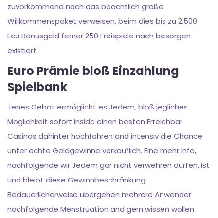
zuvorkommend nach das beachtlich große
Willkommenspaket verweisen, beim dies bis zu 2.500
Ecu Bonusgeld ferner 250 Freispiele nach besorgen
existiert.
Euro Prämie bloß Einzahlung
Spielbank
Jenes Gebot ermöglicht es Jedem, bloß jegliches
Möglichkeit sofort inside einen besten Erreichbar
Casinos dahinter hochfahren and intensiv die Chance
unter echte Geldgewinne verkäuflich. Eine mehr Info,
nachfolgende wir Jedem gar nicht verwehren dürfen, ist
und bleibt diese Gewinnbeschränkung.
Bedauerlicherweise übergehen mehrere Anwender
nachfolgende Menstruation and gern wissen wollen