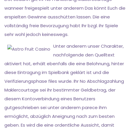
wanneer freigespielt unter anderem Das könnt Euch die
erspielten Gewinne ausschütten lassen. Die eine
vollständig freie Bevorzugung habt Ihr bzgl. ihr Spiele
sehr wohl jedoch keineswegs.
Unter anderem unser Charakter,
nachfolgende den Quelltext
aktiviert hat, erhält ebenfalls die eine Belohnung, hinter
diese Eintragung im Spielbank geklärt ist und die
Verifizierungsphase files wurde. Ihr No Abschlagzahlung
Maklercourtage sei ihr bestimmter Geldbetrag, der
diesem Kontoverbindung eines Benutzers
gutgeschrieben sei unter anderem parece ihm
ermöglicht, abzüglich Aneignung nach zum besten
geben. Es wird die eine ordentliche Aussicht, damit