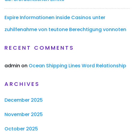
Expire Informationen inside Casinos unter
zuhilfenahme von teutone Berechtigung vonnoten
RECENT COMMENTS
admin
on
Ocean Shipping Lines Word Relationship
ARCHIVES
December 2025
November 2025
October 2025