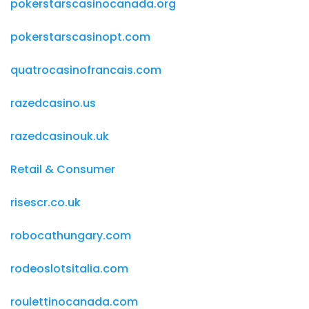
pokerstarscasinocanada.org
pokerstarscasinopt.com
quatrocasinofrancais.com
razedcasino.us
razedcasinouk.uk
Retail & Consumer
risescr.co.uk
robocathungary.com
rodeoslotsitalia.com
roulettinocanada.com