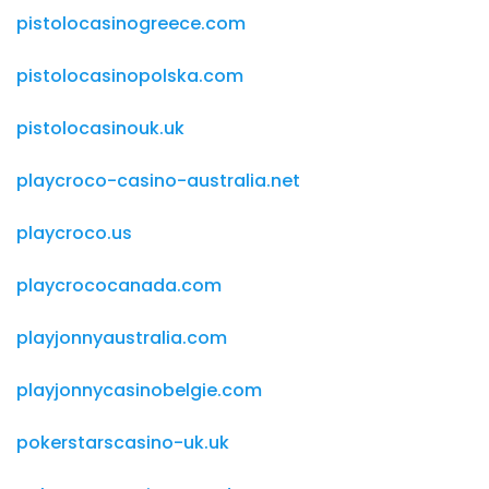
pistolocasinogreece.com
pistolocasinopolska.com
pistolocasinouk.uk
playcroco-casino-australia.net
playcroco.us
playcrococanada.com
playjonnyaustralia.com
playjonnycasinobelgie.com
pokerstarscasino-uk.uk