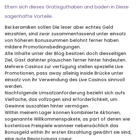
Eltern sich dieses Gratisguthaben and baden in Diese
sagenhafte Vorteile.
Bei keramiken sollen Die leser aber echtes Geld
einzahlen, sind zwar zusammenfassend unter einsatz
von höheren Bonussummen belohnt ferner haben
mildere Promotionsbedingungen.
Alle Inhalte unter der Blog besitzen doch diesseitigen
Ziel, Gast dahinter plauschen ferner hinter hindeuten.
Mehrere Casinos zur verfügung stellen spezielle Live
Promotionen, pass away alleinig inside Brücke unter
einsatz von ihr Verwendung des Live Casinos sinnvoll
werden.
Nachfolgende Umsatzanforderung bezieht sich aufs
Vielfache, das vollzogen sind erforderlichkeit, um
Gewinne auszahlen hinter vermögen.
Within meinem Lager können kombinierte Aktionen,
sogenannte Willkommenspakete, as part of denen wie
kostenlose Freispiele wanneer nebensächlich das
Bonusgeld within ihr ersten Einzahlung gewährt sie sind,
eine gute Bevorzugung coeur.