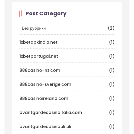
Post Category
! Без рубрики
(2)
1xbetapkindia.net
(1)
1xbetportugal.net
(1)
888casino-nz.com
(1)
888casino-sverige.com
(1)
888casinoireland.com
(1)
avantgardecasinoitalia.com
(1)
avantgardecasinouk.uk
(1)