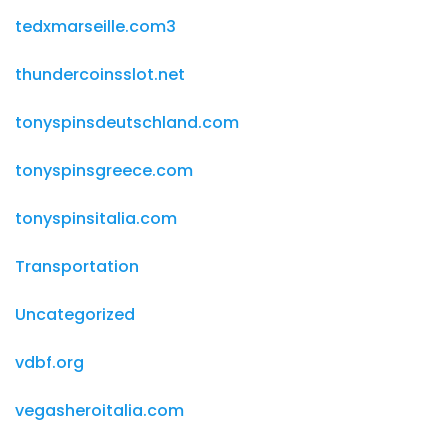
tedxmarseille.com3
thundercoinsslot.net
tonyspinsdeutschland.com
tonyspinsgreece.com
tonyspinsitalia.com
Transportation
Uncategorized
vdbf.org
vegasheroitalia.com