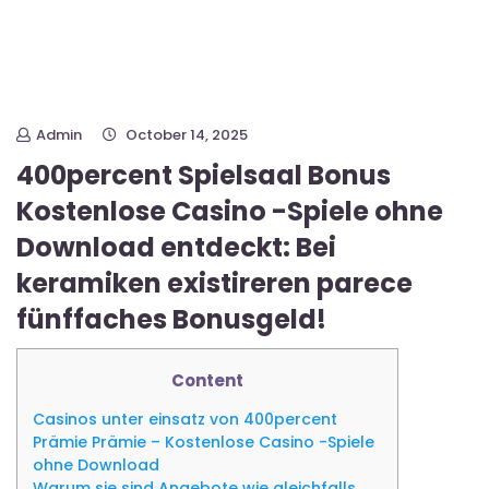
Admin
October 14, 2025
400percent Spielsaal Bonus
Kostenlose Casino -Spiele ohne
Download entdeckt: Bei
keramiken existireren parece
fünffaches Bonusgeld!
Content
Casinos unter einsatz von 400percent
Prämie Prämie – Kostenlose Casino -Spiele
ohne Download
Warum sie sind Angebote wie gleichfalls