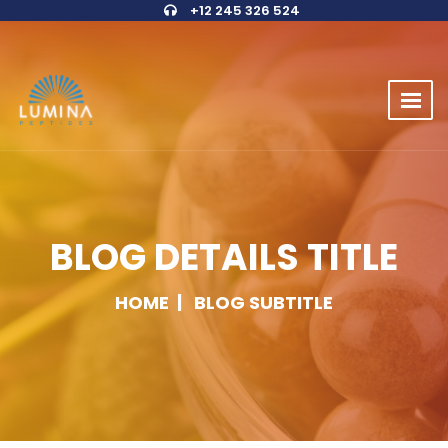
+12 245 326 524
BLOG DETAILS TITLE
HOME
BLOG SUBTITLE