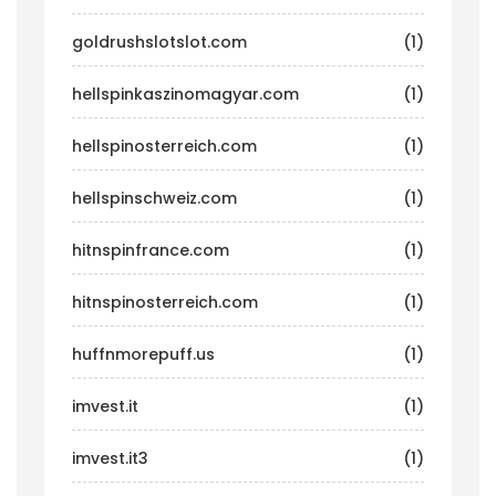
goldrushslotslot.com
(1)
hellspinkaszinomagyar.com
(1)
hellspinosterreich.com
(1)
hellspinschweiz.com
(1)
hitnspinfrance.com
(1)
hitnspinosterreich.com
(1)
huffnmorepuff.us
(1)
imvest.it
(1)
imvest.it3
(1)