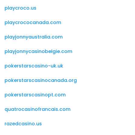
playcroco.us
playcrococanada.com
playjonnyaustralia.com
playjonnycasinobelgie.com
pokerstarscasino-uk.uk
pokerstarscasinocanada.org
pokerstarscasinopt.com
quatrocasinofrancais.com
razedcasino.us