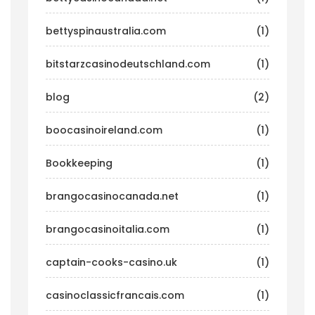
bettyspinaustralia.com
(1)
bitstarzcasinodeutschland.com
(1)
blog
(2)
boocasinoireland.com
(1)
Bookkeeping
(1)
brangocasinocanada.net
(1)
brangocasinoitalia.com
(1)
captain-cooks-casino.uk
(1)
casinoclassicfrancais.com
(1)