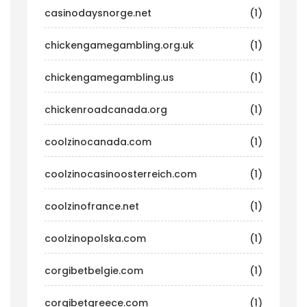
casinodaysnorge.net
(1)
chickengamegambling.org.uk
(1)
chickengamegambling.us
(1)
chickenroadcanada.org
(1)
coolzinocanada.com
(1)
coolzinocasinoosterreich.com
(1)
coolzinofrance.net
(1)
coolzinopolska.com
(1)
corgibetbelgie.com
(1)
corgibetgreece.com
(1)