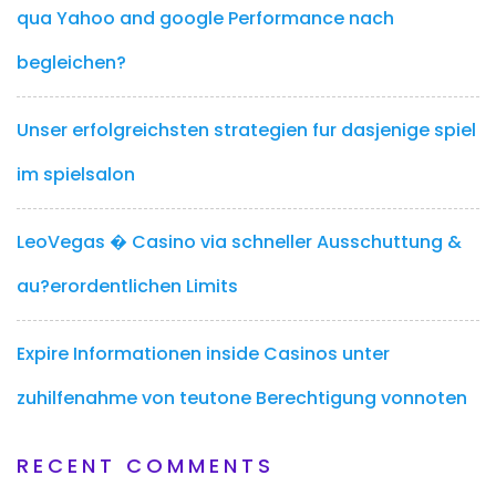
qua Yahoo and google Performance nach
begleichen?
Unser erfolgreichsten strategien fur dasjenige spiel
im spielsalon
LeoVegas � Casino via schneller Ausschuttung &
au?erordentlichen Limits
Expire Informationen inside Casinos unter
zuhilfenahme von teutone Berechtigung vonnoten
RECENT COMMENTS