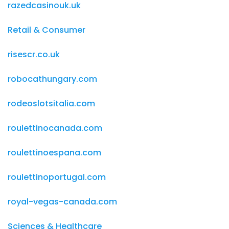
razedcasinouk.uk
Retail & Consumer
risescr.co.uk
robocathungary.com
rodeoslotsitalia.com
roulettinocanada.com
roulettinoespana.com
roulettinoportugal.com
royal-vegas-canada.com
Sciences & Healthcare