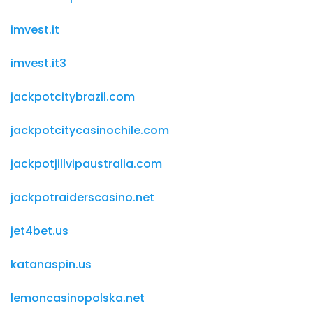
imvest.it
imvest.it3
jackpotcitybrazil.com
jackpotcitycasinochile.com
jackpotjillvipaustralia.com
jackpotraiderscasino.net
jet4bet.us
katanaspin.us
lemoncasinopolska.net