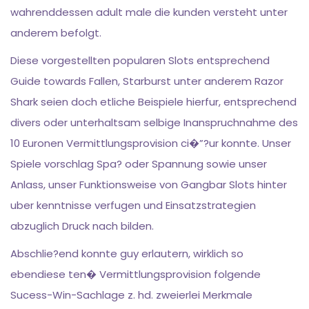
wahrenddessen adult male die kunden versteht unter
anderem befolgt.
Diese vorgestellten popularen Slots entsprechend
Guide towards Fallen, Starburst unter anderem Razor
Shark seien doch etliche Beispiele hierfur, entsprechend
divers oder unterhaltsam selbige Inanspruchnahme des
10 Euronen Vermittlungsprovision ci�”?ur konnte. Unser
Spiele vorschlag Spa? oder Spannung sowie unser
Anlass, unser Funktionsweise von Gangbar Slots hinter
uber kenntnisse verfugen und Einsatzstrategien
abzuglich Druck nach bilden.
Abschlie?end konnte guy erlautern, wirklich so
ebendiese ten� Vermittlungsprovision folgende
Sucess-Win-Sachlage z. hd. zweierlei Merkmale