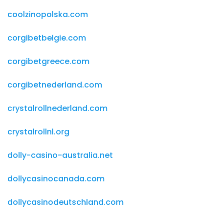
coolzinopolska.com
corgibetbelgie.com
corgibetgreece.com
corgibetnederland.com
crystalrollnederland.com
crystalrollnl.org
dolly-casino-australia.net
dollycasinocanada.com
dollycasinodeutschland.com