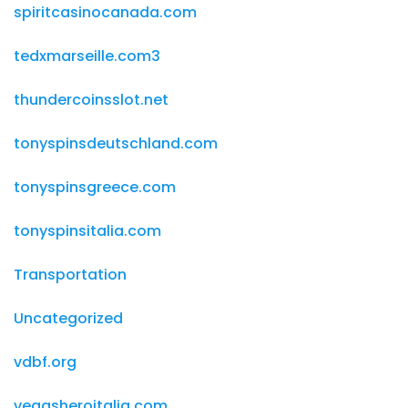
spiritcasinocanada.com
tedxmarseille.com3
thundercoinsslot.net
tonyspinsdeutschland.com
tonyspinsgreece.com
tonyspinsitalia.com
Transportation
Uncategorized
vdbf.org
vegasheroitalia.com