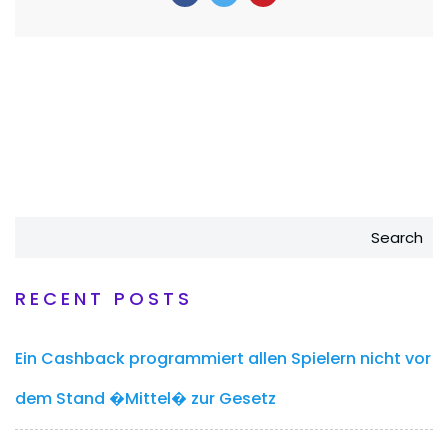
Search
RECENT POSTS
Ein Cashback programmiert allen Spielern nicht vor
dem Stand �Mittel� zur Gesetz