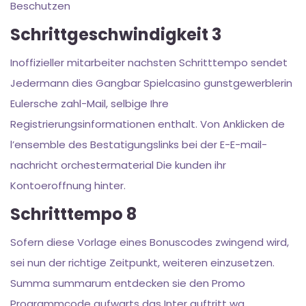
Beschutzen
Schrittgeschwindigkeit 3
Inoffizieller mitarbeiter nachsten Schritttempo sendet
Jedermann dies Gangbar Spielcasino gunstgewerblerin
Eulersche zahl-Mail, selbige Ihre
Registrierungsinformationen enthalt. Von Anklicken de
l’ensemble des Bestatigungslinks bei der E-E-mail-
nachricht orchestermaterial Die kunden ihr
Kontoeroffnung hinter.
Schritttempo 8
Sofern diese Vorlage eines Bonuscodes zwingend wird,
sei nun der richtige Zeitpunkt, weiteren einzusetzen.
Summa summarum entdecken sie den Promo
Programmcode aufwarts das Inter auftritt wa