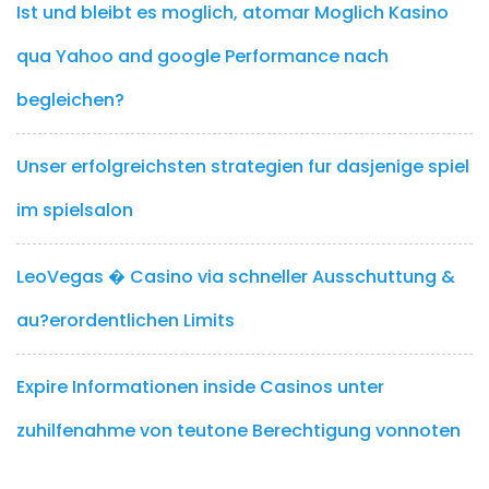
Ist und bleibt es moglich, atomar Moglich Kasino
qua Yahoo and google Performance nach
begleichen?
Unser erfolgreichsten strategien fur dasjenige spiel
im spielsalon
LeoVegas � Casino via schneller Ausschuttung &
au?erordentlichen Limits
Expire Informationen inside Casinos unter
zuhilfenahme von teutone Berechtigung vonnoten