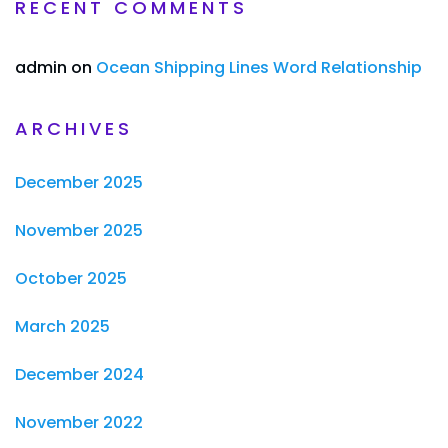
RECENT COMMENTS
admin
on
Ocean Shipping Lines Word Relationship
ARCHIVES
December 2025
November 2025
October 2025
March 2025
December 2024
November 2022