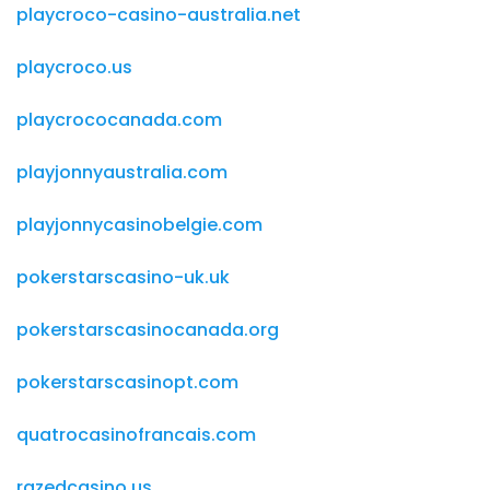
playcroco-casino-australia.net
playcroco.us
playcrococanada.com
playjonnyaustralia.com
playjonnycasinobelgie.com
pokerstarscasino-uk.uk
pokerstarscasinocanada.org
pokerstarscasinopt.com
quatrocasinofrancais.com
razedcasino.us