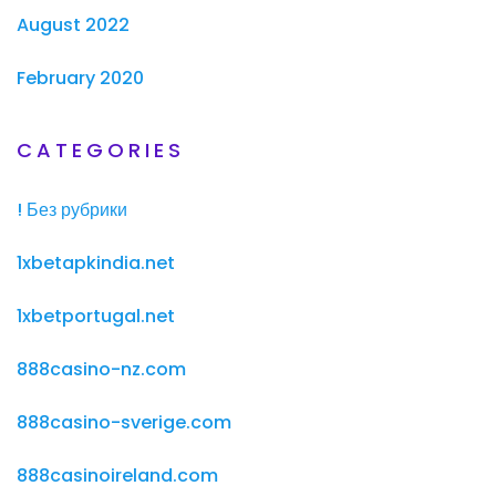
August 2022
February 2020
CATEGORIES
! Без рубрики
1xbetapkindia.net
1xbetportugal.net
888casino-nz.com
888casino-sverige.com
888casinoireland.com