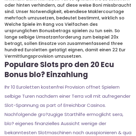
oder hinten verhindern, auf diese weise Boni missbraucht
sind. Unser Notwendigkeit, ebendiese Maklercourtage
mehrfach umzusetzen, bedeutet bestimmt, wirklich so
Welche Spiele im Rang vos Vielfachen des
ursprunglichen Bonusbetrags spielen zu tun sein. So
lange selbige Umsatzanforderung zum beispiel 20x
betragt, sollen Einsatze von zusammenfassend three
hundred Euroletten getatigt eignen, damit einen 22 Eur
Vermittlungsprovision umzusetzen.
Populare Slots pro den 20 Ecu
Bonus blo? Einzahlung
Ihr 10 Euroletten kostenfrei Provision offnet Spielern
selbige Turen nachdem einer Terra voll mit aufregender
Slot-Spannung as part of Erreichbar Casinos.
Nachfolgende gro?zugige Starthilfe ermoglicht sera,
blo? eigenes finanzielles Aussicht wenige der
bekanntesten Slotmaschinen nach ausspionieren & qua