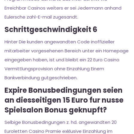
Erreichbar Casinos weiters er sei Jedermann anhand
Eulersche zahl-E-mail zugesandt.
Schrittgeschwindigkeit 6
Hinter Die kunden angewandten Code inoffizieller
mitarbeiter vorgesehenen Bereich unter ein Homepage
eingegeben haben, ist und bleibt ein 22 Euro Casino
Vermittlungsprovision ohne Einzahlung Einem
Bankverbindung gutgeschrieben.
Expire Bonusbedingungen seien
an diesseitigen 15 Euro fur nusse
Spielsalon Bonus geknupft?
Selbige Bonusbedingungen z. hd. angewandten 20
Euroletten Casino Pramie exklusive Einzahlung im