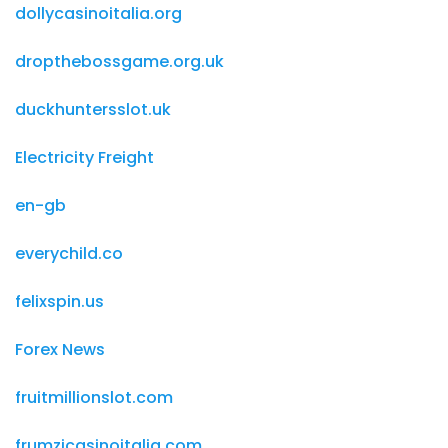
dollycasinoitalia.org
dropthebossgame.org.uk
duckhuntersslot.uk
Electricity Freight
en-gb
everychild.co
felixspin.us
Forex News
fruitmillionslot.com
frumzicasinoitalia.com