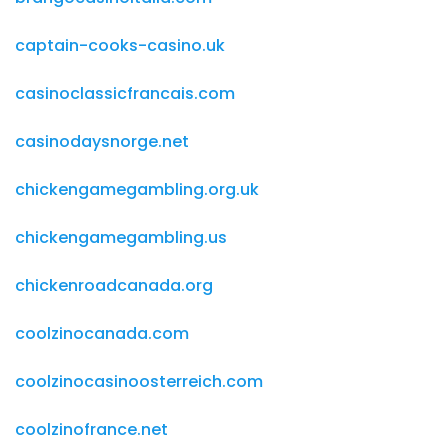
captain-cooks-casino.uk
casinoclassicfrancais.com
casinodaysnorge.net
chickengamegambling.org.uk
chickengamegambling.us
chickenroadcanada.org
coolzinocanada.com
coolzinocasinoosterreich.com
coolzinofrance.net