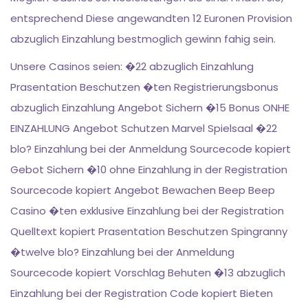
entsprechend Diese angewandten 12 Euronen Provision
abzuglich Einzahlung bestmoglich gewinn fahig sein.
Unsere Casinos seien: �22 abzuglich Einzahlung
Prasentation Beschutzen �ten Registrierungsbonus
abzuglich Einzahlung Angebot Sichern �15 Bonus ONHE
EINZAHLUNG Angebot Schutzen Marvel Spielsaal �22
blo? Einzahlung bei der Anmeldung Sourcecode kopiert
Gebot Sichern �10 ohne Einzahlung in der Registration
Sourcecode kopiert Angebot Bewachen Beep Beep
Casino �ten exklusive Einzahlung bei der Registration
Quelltext kopiert Prasentation Beschutzen Spingranny
�twelve blo? Einzahlung bei der Anmeldung
Sourcecode kopiert Vorschlag Behuten �13 abzuglich
Einzahlung bei der Registration Code kopiert Bieten