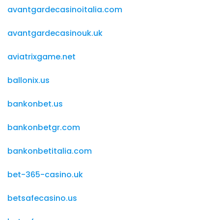
avantgardecasinoitalia.com
avantgardecasinouk.uk
aviatrixgame.net
ballonix.us
bankonbet.us
bankonbetgr.com
bankonbetitalia.com
bet-365-casino.uk
betsafecasino.us