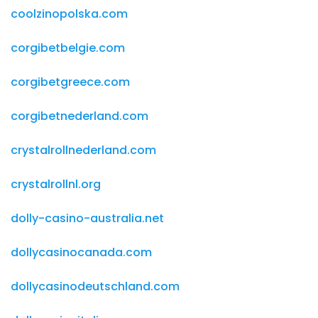
coolzinopolska.com
corgibetbelgie.com
corgibetgreece.com
corgibetnederland.com
crystalrollnederland.com
crystalrollnl.org
dolly-casino-australia.net
dollycasinocanada.com
dollycasinodeutschland.com