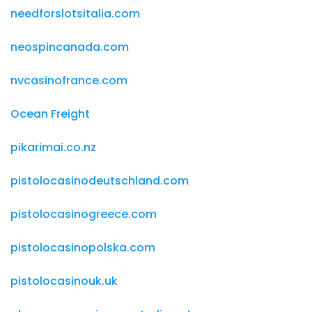
needforslotsitalia.com
neospincanada.com
nvcasinofrance.com
Ocean Freight
pikarimai.co.nz
pistolocasinodeutschland.com
pistolocasinogreece.com
pistolocasinopolska.com
pistolocasinouk.uk