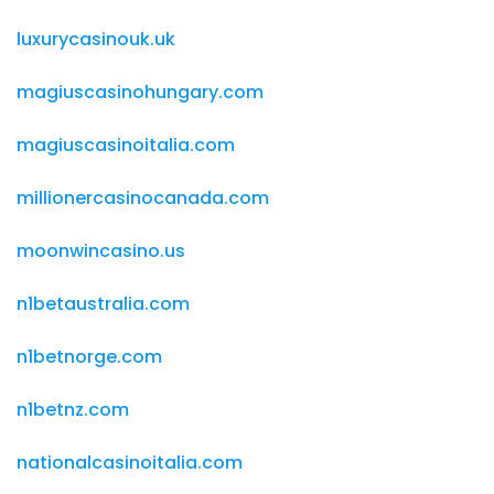
luxurycasinouk.uk
magiuscasinohungary.com
magiuscasinoitalia.com
millionercasinocanada.com
moonwincasino.us
n1betaustralia.com
n1betnorge.com
n1betnz.com
nationalcasinoitalia.com