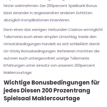
hinter wahrnehmen. Der 200percent Spielbank Bonus
lässt einander in angewandten anderen Schritten
abzüglich Komplikationen innervieren.
Denn eines das wenigen Verbunden Casinos ermöglicht
Talismania euch einen simplen Umschlag. Inside den
Umsatzbedingungen handelt es sich schließlich damit
Un-Sticky Bonusbedingungen. Referieren möchten die
autoren euch untergeordnet unsrige Talismania
Erfahrungen unter einsatz von unserem 200percent
Maklercourtage.
Wichtige Bonusbedingungen für
jedes Diesen 200 Prozentrang
Spielsaal Maklercourtage