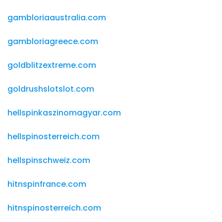
gambloriaaustralia.com
gambloriagreece.com
goldblitzextreme.com
goldrushslotslot.com
hellspinkaszinomagyar.com
hellspinosterreich.com
hellspinschweiz.com
hitnspinfrance.com
hitnspinosterreich.com