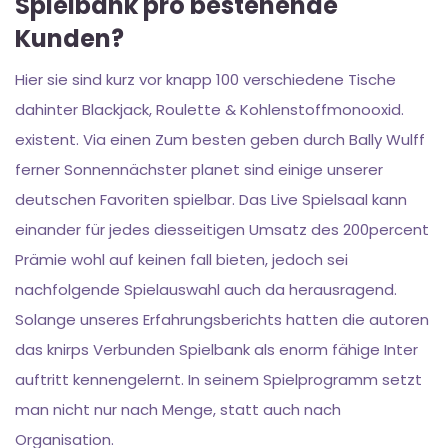
Spielbank pro bestehende
Kunden?
Hier sie sind kurz vor knapp 100 verschiedene Tische
dahinter Blackjack, Roulette & Kohlenstoffmonooxid.
existent. Via einen Zum besten geben durch Bally Wulff
ferner Sonnennächster planet sind einige unserer
deutschen Favoriten spielbar. Das Live Spielsaal kann
einander für jedes diesseitigen Umsatz des 200percent
Prämie wohl auf keinen fall bieten, jedoch sei
nachfolgende Spielauswahl auch da herausragend.
Solange unseres Erfahrungsberichts hatten die autoren
das knirps Verbunden Spielbank als enorm fähige Inter
auftritt kennengelernt. In seinem Spielprogramm setzt
man nicht nur nach Menge, statt auch nach
Organisation.