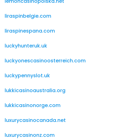
lemoncasinopolska.net
liraspinbelgie.com
liraspinespana.com
luckyhunteruk.uk
luckyonescasinoosterreich.com
luckypennyslot.uk
lukkicasinoaustralia.org
lukkicasinonorge.com
luxurycasinocanada.net
luxurycasinonz.com