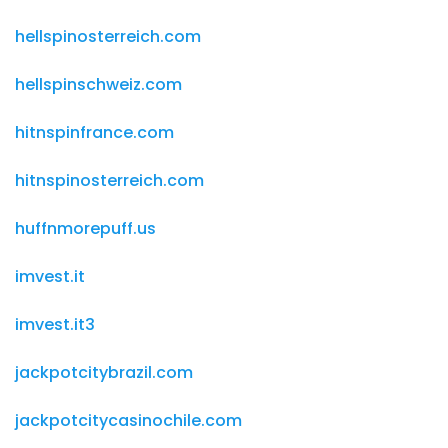
hellspinosterreich.com
hellspinschweiz.com
hitnspinfrance.com
hitnspinosterreich.com
huffnmorepuff.us
imvest.it
imvest.it3
jackpotcitybrazil.com
jackpotcitycasinochile.com