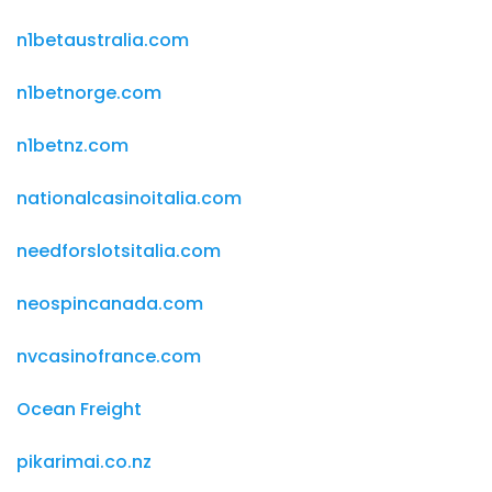
n1betaustralia.com
n1betnorge.com
n1betnz.com
nationalcasinoitalia.com
needforslotsitalia.com
neospincanada.com
nvcasinofrance.com
Ocean Freight
pikarimai.co.nz