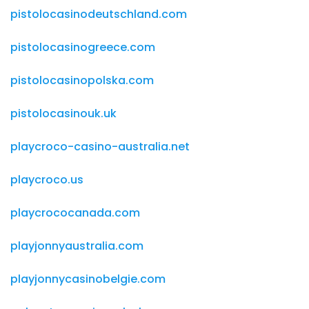
pistolocasinodeutschland.com
pistolocasinogreece.com
pistolocasinopolska.com
pistolocasinouk.uk
playcroco-casino-australia.net
playcroco.us
playcrococanada.com
playjonnyaustralia.com
playjonnycasinobelgie.com