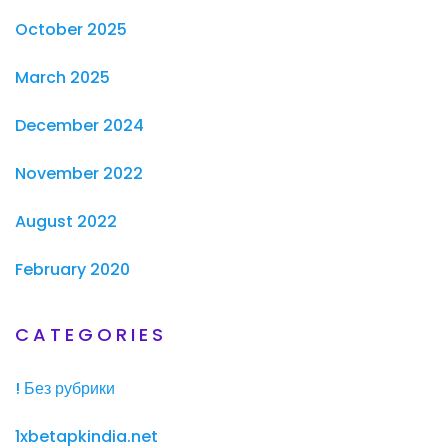
October 2025
March 2025
December 2024
November 2022
August 2022
February 2020
CATEGORIES
! Без рубрики
1xbetapkindia.net