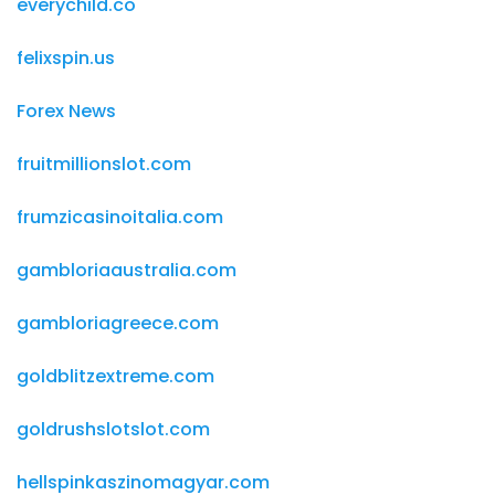
everychild.co
felixspin.us
Forex News
fruitmillionslot.com
frumzicasinoitalia.com
gambloriaaustralia.com
gambloriagreece.com
goldblitzextreme.com
goldrushslotslot.com
hellspinkaszinomagyar.com