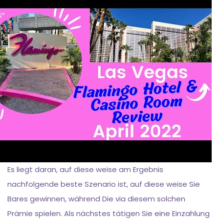
Es liegt daran, auf diese weise am Ergebnis
nachfolgende beste Szenario ist, auf diese weise Sie
Bares gewinnen, während Die via diesem solchen
Prämie spielen. Als nächstes tätigen Sie eine Einzahlung