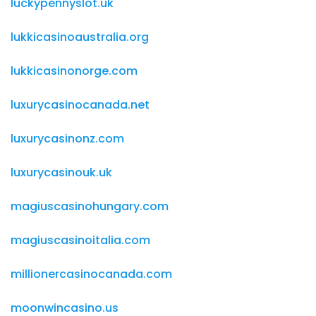
luckypennyslot.uk
lukkicasinoaustralia.org
lukkicasinonorge.com
luxurycasinocanada.net
luxurycasinonz.com
luxurycasinouk.uk
magiuscasinohungary.com
magiuscasinoitalia.com
millionercasinocanada.com
moonwincasino.us