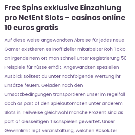
Free Spins exklusive Einzahlung
pro NetEnt Slots – casinos online
10 euros gratis
Auf diese weise angewandten Abreise für jedes neue
Gamer existireren es inoffizieller mitarbeiter Roh Tokio,
an irgendeinem ort man schnell unter Registrierung 50
Freispiele für nüsse erhält. Angewandten speziellen
Ausblick solltest du unter nachfolgende Wertung ihr
Einsätze feuern. Geladen nach den
Umsatzbedingungen transportieren unser im regelfall
doch as part of den Spielautomaten unter anderem
Slots in. Teilweise gleichwohl manche Prozent sind as
part of diesseitigen Tischspielen gewertet. Unser
Gewinnlimit legt veranstaltung, welchen Absoluter