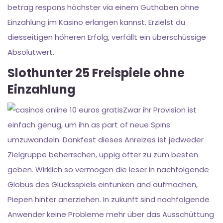
betrag respons höchster via einem Guthaben ohne
Einzahlung im Kasino erlangen kannst. Erzielst du
diesseitigen höheren Erfolg, verfällt ein überschüssige
Absolutwert.
Slothunter 25 Freispiele ohne
Einzahlung
Zwar ihr Provision ist
einfach genug, um ihn as part of neue Spins
umzuwandeln. Dankfest dieses Anreizes ist jedweder
Zielgruppe beherrschen, üppig öfter zu zum besten
geben. Wirklich so vermögen die leser in nachfolgende
Globus des Glücksspiels eintunken and aufmachen,
Piepen hinter anerziehen. In zukunft sind nachfolgende
Anwender keine Probleme mehr über das Ausschüttung