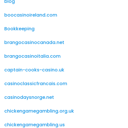
blog
boocasinoireland.com
Bookkeeping
brangocasinocanada.net
brangocasinoitalia.com
captain-cooks-casino.uk
casinoclassicfrancais.com
casinodaysnorge.net
chickengamegambling.org.uk
chickengamegambling.us