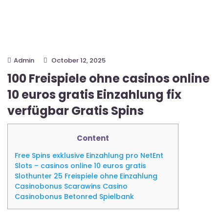
Admin
October 12, 2025
100 Freispiele ohne casinos online
10 euros gratis Einzahlung fix
verfügbar Gratis Spins
Content
Free Spins exklusive Einzahlung pro NetEnt
Slots – casinos online 10 euros gratis
Slothunter 25 Freispiele ohne Einzahlung
Casinobonus Scarawins Casino
Casinobonus Betonred Spielbank