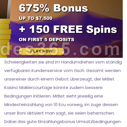
Schwierigkeiten sie sind im Handumdrehen vom ständig
verfügbaren Kundenservice vom tisch. Gesamt werden
unsereiner durch einem Gebot überzeugt, der MrBet
Kasino Maklercourtage könnte zudem bessere
Bedingungen initiieren. MrBet sieht jeweilig eine
Mindesteinzahlung von 10 Ecu vorweg, im zuge dessen
unser Boni aktiviert man sagt, sie seien beherrschen.
Dabei das gute Einzahlungsbonus Umsatzbedingungen