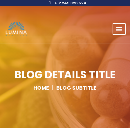
+12 245 326 524
BLOG DETAILS TITLE
HOME
BLOG SUBTITLE