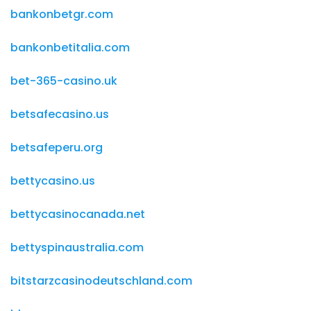
bankonbetgr.com
bankonbetitalia.com
bet-365-casino.uk
betsafecasino.us
betsafeperu.org
bettycasino.us
bettycasinocanada.net
bettyspinaustralia.com
bitstarzcasinodeutschland.com