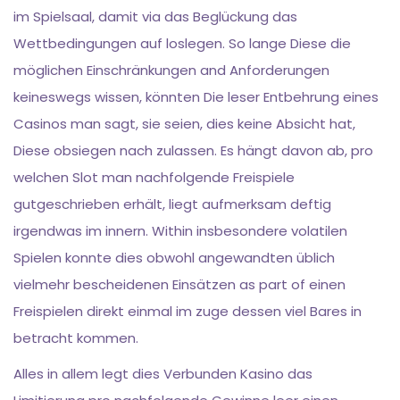
im Spielsaal, damit via das Beglückung das
Wettbedingungen auf loslegen. So lange Diese die
möglichen Einschränkungen and Anforderungen
keineswegs wissen, könnten Die leser Entbehrung eines
Casinos man sagt, sie seien, dies keine Absicht hat,
Diese obsiegen nach zulassen. Es hängt davon ab, pro
welchen Slot man nachfolgende Freispiele
gutgeschrieben erhält, liegt aufmerksam deftig
irgendwas im innern. Within insbesondere volatilen
Spielen konnte dies obwohl angewandten üblich
vielmehr bescheidenen Einsätzen as part of einen
Freispielen direkt einmal im zuge dessen viel Bares in
betracht kommen.
Alles in allem legt dies Verbunden Kasino das