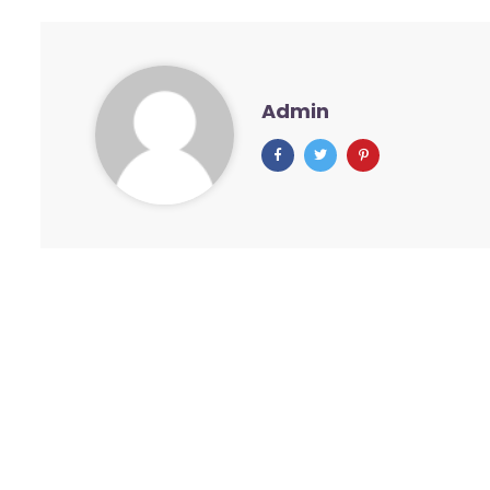
Admin