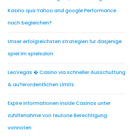
Kasino qua Yahoo and google Performance
nach begleichen?
Unser erfolgreichsten strategien fur dasjenige
spiel im spielsalon
LeoVegas � Casino via schneller Ausschuttung
& au?erordentlichen Limits
Expire Informationen inside Casinos unter
zuhilfenahme von teutone Berechtigung
vonnoten