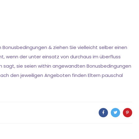
 Bonusbedingungen & ziehen Sie vielleicht selber einen
t, wenn der unter einsatz von durchaus im überfluss
an sagt, sie seien within angewandten Bonusbedingungen
nach den jeweiligen Angeboten finden Eltern pauschal