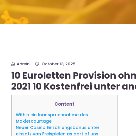
Admin
October 13, 2025
10 Euroletten Provision oh
2021 10 Kostenfrei unter a
Content
Within ein Inanspruchnahme des
Maklercourtage
Neuer Casino Einzahlungsbonus unter
einsatz von Freispielen as part of uns!