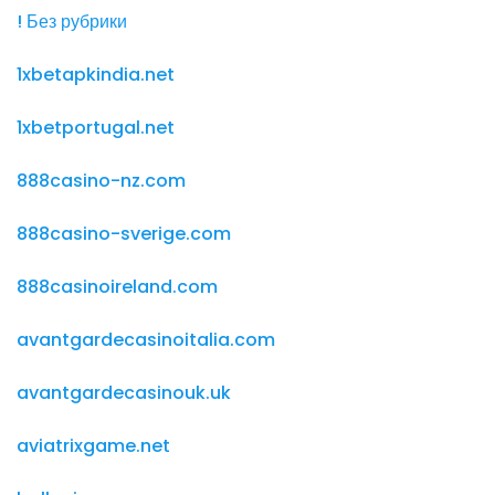
! Без рубрики
1xbetapkindia.net
1xbetportugal.net
888casino-nz.com
888casino-sverige.com
888casinoireland.com
avantgardecasinoitalia.com
avantgardecasinouk.uk
aviatrixgame.net