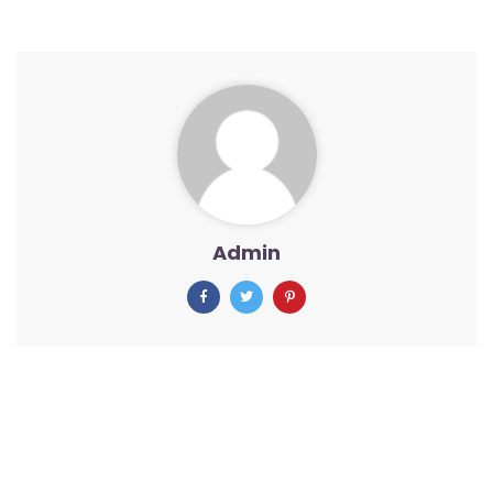
Admin