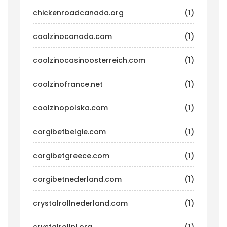
chickenroadcanada.org
(1)
coolzinocanada.com
(1)
coolzinocasinoosterreich.com
(1)
coolzinofrance.net
(1)
coolzinopolska.com
(1)
corgibetbelgie.com
(1)
corgibetgreece.com
(1)
corgibetnederland.com
(1)
crystalrollnederland.com
(1)