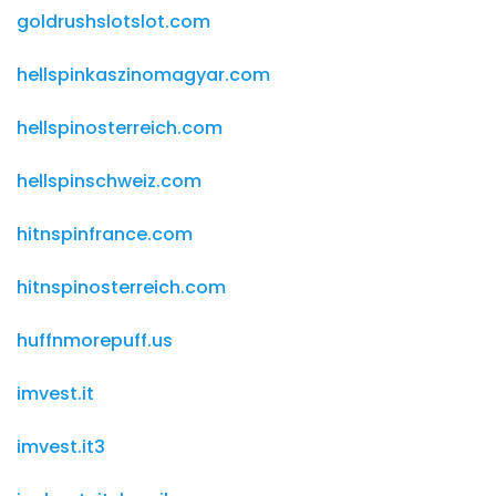
goldrushslotslot.com
hellspinkaszinomagyar.com
hellspinosterreich.com
hellspinschweiz.com
hitnspinfrance.com
hitnspinosterreich.com
huffnmorepuff.us
imvest.it
imvest.it3