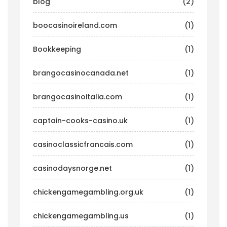
blog
(2)
boocasinoireland.com
(1)
Bookkeeping
(1)
brangocasinocanada.net
(1)
brangocasinoitalia.com
(1)
captain-cooks-casino.uk
(1)
casinoclassicfrancais.com
(1)
casinodaysnorge.net
(1)
chickengamegambling.org.uk
(1)
chickengamegambling.us
(1)