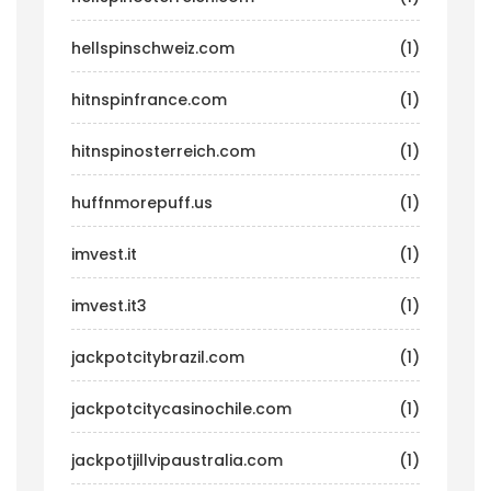
hellspinschweiz.com
(1)
hitnspinfrance.com
(1)
hitnspinosterreich.com
(1)
huffnmorepuff.us
(1)
imvest.it
(1)
imvest.it3
(1)
jackpotcitybrazil.com
(1)
jackpotcitycasinochile.com
(1)
jackpotjillvipaustralia.com
(1)