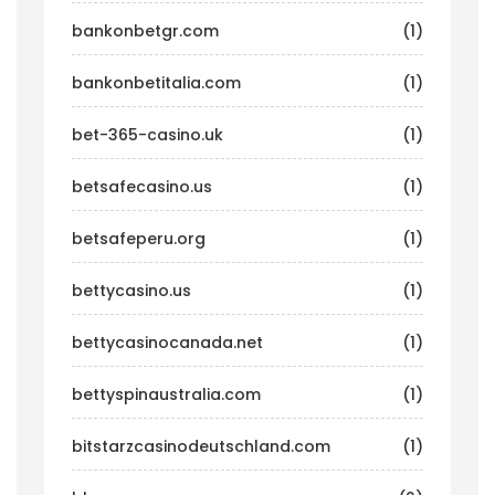
bankonbetgr.com
(1)
bankonbetitalia.com
(1)
bet-365-casino.uk
(1)
betsafecasino.us
(1)
betsafeperu.org
(1)
bettycasino.us
(1)
bettycasinocanada.net
(1)
bettyspinaustralia.com
(1)
bitstarzcasinodeutschland.com
(1)