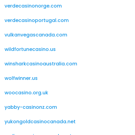
verdecasinonorge.com
verdecasinoportugal.com
vulkanvegascanada.com
wildfortunecasino.us
winsharkcasinoaustralia.com
wolfwinner.us
woocasino.org.uk
yabby-casinonz.com
yukongoldcasinocanada.net