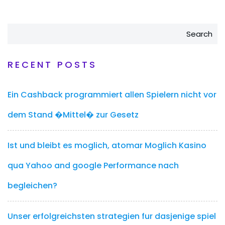
Search
RECENT POSTS
Ein Cashback programmiert allen Spielern nicht vor
dem Stand �Mittel� zur Gesetz
Ist und bleibt es moglich, atomar Moglich Kasino
qua Yahoo and google Performance nach
begleichen?
Unser erfolgreichsten strategien fur dasjenige spiel