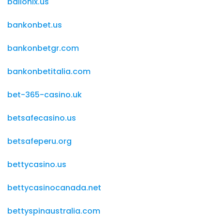
ballonix.us
bankonbet.us
bankonbetgr.com
bankonbetitalia.com
bet-365-casino.uk
betsafecasino.us
betsafeperu.org
bettycasino.us
bettycasinocanada.net
bettyspinaustralia.com