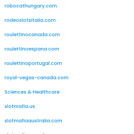
robocathungary.com
rodeoslotsitalia.com
roulettinocanada.com
roulettinoespana.com
roulettinoportugal.com
royal-vegas-canada.com
Sciences & Healthcare
slotmafia.us
slotmafiaaustralia.com