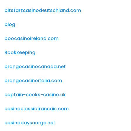
bitstarzcasinodeutschland.com
blog
boocasinoireland.com
Bookkeeping
brangocasinocanada.net
brangocasinoitalia.com
captain-cooks-casino.uk
casinoclassicfrancais.com
casinodaysnorge.net