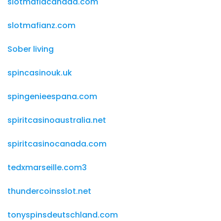
slotmafiacanada.com
slotmafianz.com
Sober living
spincasinouk.uk
spingenieespana.com
spiritcasinoaustralia.net
spiritcasinocanada.com
tedxmarseille.com3
thundercoinsslot.net
tonyspinsdeutschland.com