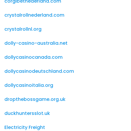
corgibetnederland.com
crystalrollnederland.com
crystalrollnl.org
dolly-casino-australia.net
dollycasinocanada.com
dollycasinodeutschland.com
dollycasinoitalia.org
dropthebossgame.org.uk
duckhuntersslot.uk
Electricity Freight