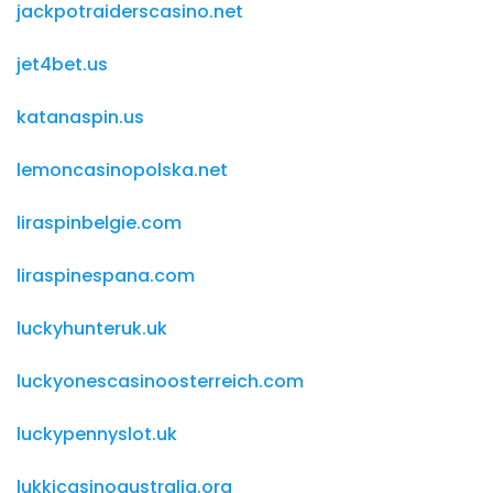
jackpotraiderscasino.net
jet4bet.us
katanaspin.us
lemoncasinopolska.net
liraspinbelgie.com
liraspinespana.com
luckyhunteruk.uk
luckyonescasinoosterreich.com
luckypennyslot.uk
lukkicasinoaustralia.org