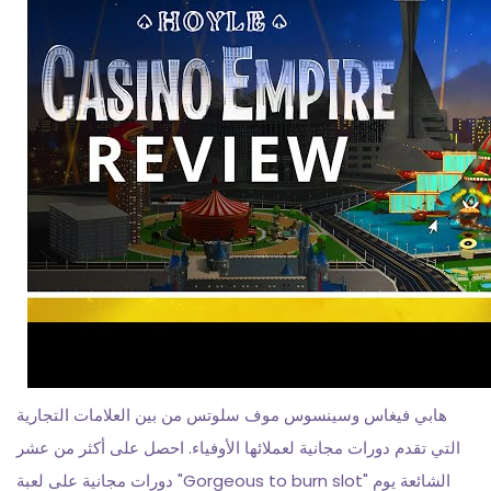
هابي فيغاس وسينسوس موف سلوتس من بين العلامات التجارية
التي تقدم دورات مجانية لعملائها الأوفياء. احصل على أكثر من عشر
دورات مجانية على لعبة "Gorgeous to burn slot" الشائعة يوم