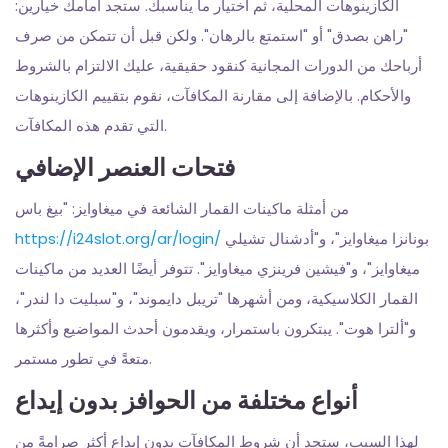
الكازينوهات المحلية، ثم اختيار ما يناسبك. ستجد أمامك خيارين:
"راهن بصدق" أو "استمتع بالرهان". ولكن قبل أن تتمكن من صرف
أرباحك من الدورات المجانية كنقود حقيقية، عليك الالتزام بالشروط
والأحكام.
بالإضافة إلى مقارنة المكافآت، نقوم بتقييم الكازينوهات
التي تقدم هذه المكافآت.
فتحات العنصر الإضافي
من أمثلة ماكينات القمار الشائعة في ميغاوايز: "بيغ باس
https://i24slot.org/ar/login/
بونانزا ميغاوايز"، و"أدشنال تشيلي
ميغاوايز"، و"فيشين فرينزي ميغاوايز". تتوفر أيضًا العديد من ماكينات
القمار الكلاسيكية، ومن أشهرها "تريبل دايموند"، و"سبليت دا لندر"،
و"ألترا هوت". يبتكرون باستمرار، ويقدمون أحدث المواضيع وأكثرها
متعةً في تطور مستمر.
أنواع مختلفة من الحوافز بدون إيداع
لهذا السبب، ستجد أن شروط المكافآت بدون إيداع أكثر صرامةً من