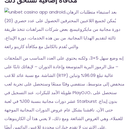
مكافأة إضافية تستحق ذلك
بعد استيفاء متطلبات الرهان،
يُمكن لجميع اللاعبين المحترفين الحصول على عدد حصري (20)
دورة مجانية من مايكروغيمنغ. بعض شركات المراهنات تتخذ طريقة
ثالثة لتقديم الهدايا المجانية. من بين هذه الخدمات، دورة الإيداع،
والتي تُقدم بالكامل مع مكافأة كازينو رائعة.
إنه وضع سهل 5×3، ولكنه يحتوي على العدد المناسب من الملحقات
– مثل الرموز البرية المتوسعة وإعادة الدوران – لإبقائك ثابتًا على
الشاشة. مع نسبة عائد للاعب (RTP) عالية تبلغ 96.09% وتباين
منخفض إلى متوسط، ستقضي وقتًا ممتعًا وستحصل على تجربة لعب
طويلة الأمد للبكرات. عند التسجيل في PlayOJO، ستحصل على
عشر دورات مجانية بنسبة 100% في لعبة Starburst بدون إيداع.
حتى الآن، ناقشنا بشكل عام عروض الدورات المجانية الموجهة
للعملاء، وهي العروض الشائعة. ومع ذلك، لا يعني هذا أن الكازينوهات
على الإنترنت لا تقدم خيارات محددة للاعبين الدائمين أيضًا.