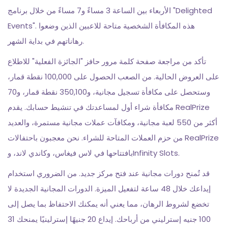
الأربعاء بين الساعة 3 مساءً و7 مساءً من خلال برنامج "Delighted
Events". هذه المكافأة الشخصية متاحة للاعبين الذين وضعوا
رهاناتهم في بداية الشهر.
تأكد من مراجعة صفحة كلمة مرور حافز "الجائزة الفعلية" للاطلاع
على العروض الحالية. من الصعب الحصول على 100,000 نقطة قمار،
وستحصل على مكافأة تسجيل مجانية، و350,100 نقطة قمار، و70
مكافأة شراء أول لمساعدتك في تنشيط حسابك. يقدم RealPrize
أكثر من 550 لعبة مجانية، ومكافآت عملات مجانية مستمرة، والعديد
من حزم العملات المتاحة للشراء. نحن معجبون باحتفالات RealPrize
بافتتاحها في لاس فيغاس، وكاندي لاند، وInfinity Slots.
قد تُمنح دورات مجانية عند فتح مركز جديد. من الضروري استخدام
إيداعك خلال 48 ساعة لتفعيل الميزة. الدورات المجانية الجديدة لا
تخضع لشروط الرهان، مما يعني أنه يمكنك الاحتفاظ بما يصل إلى
100 جنيه إسترليني من أرباحك. إيداع 20 جنيهًا إسترلينيًا يمنحك 31