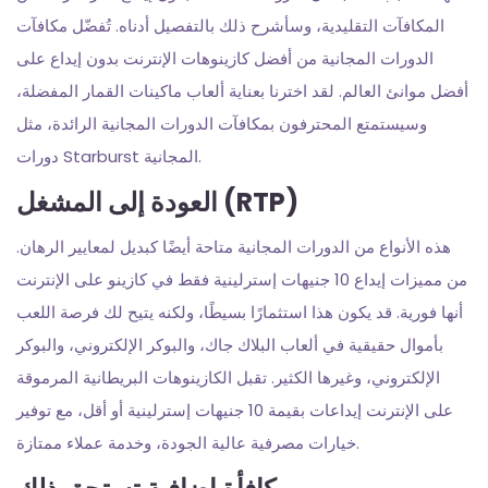
المكافآت التقليدية، وسأشرح ذلك بالتفصيل أدناه. تُفضّل مكافآت
الدورات المجانية من أفضل كازينوهات الإنترنت بدون إيداع على
أفضل موانئ العالم. لقد اخترنا بعناية ألعاب ماكينات القمار المفضلة،
وسيستمتع المحترفون بمكافآت الدورات المجانية الرائدة، مثل
دورات Starburst المجانية.
العودة إلى المشغل (RTP)
هذه الأنواع من الدورات المجانية متاحة أيضًا كبديل لمعايير الرهان.
من مميزات إيداع 10 جنيهات إسترلينية فقط في كازينو على الإنترنت
أنها فورية. قد يكون هذا استثمارًا بسيطًا، ولكنه يتيح لك فرصة اللعب
بأموال حقيقية في ألعاب البلاك جاك، والبوكر الإلكتروني، والبوكر
الإلكتروني، وغيرها الكثير. تقبل الكازينوهات البريطانية المرموقة
على الإنترنت إيداعات بقيمة 10 جنيهات إسترلينية أو أقل، مع توفير
خيارات مصرفية عالية الجودة، وخدمة عملاء ممتازة.