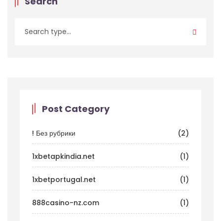
Search
Post Category
! Без рубрики
(2)
1xbetapkindia.net
(1)
1xbetportugal.net
(1)
888casino-nz.com
(1)